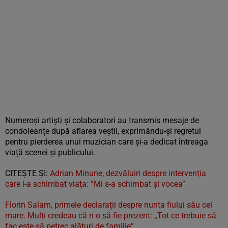
Numeroși artiști și colaboratori au transmis mesaje de
condoleanțe după aflarea veștii, exprimându-și regretul
pentru pierderea unui muzician care și-a dedicat întreaga
viață scenei și publicului.
CITEȘTE ȘI:
Adrian Minune, dezvăluiri despre intervenția
care i-a schimbat viața: ”Mi s-a schimbat și vocea”
Florin Salam, primele declarații despre nunta fiului său cel
mare. Mulți credeau că n-o să fie prezent: „Tot ce trebuie să
fac este să petrec alături de familie”