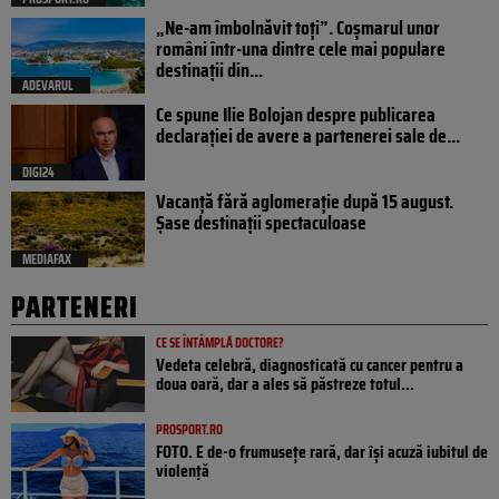
„Ne-am îmbolnăvit toți”. Coșmarul unor
români într-una dintre cele mai populare
destinații din...
ADEVARUL
Ce spune Ilie Bolojan despre publicarea
declarației de avere a partenerei sale de...
DIGI24
Vacanță fără aglomerație după 15 august.
Șase destinații spectaculoase
MEDIAFAX
PARTENERI
CE SE ÎNTÂMPLĂ DOCTORE?
Vedeta celebră, diagnosticată cu cancer pentru a
doua oară, dar a ales să păstreze totul...
PROSPORT.RO
FOTO. E de-o frumusețe rară, dar își acuză iubitul de
violență