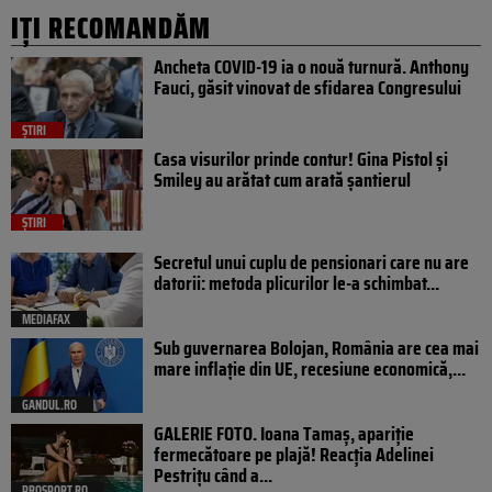
IȚI RECOMANDĂM
Ancheta COVID-19 ia o nouă turnură. Anthony
Fauci, găsit vinovat de sfidarea Congresului
ȘTIRI
Casa visurilor prinde contur! Gina Pistol și
Smiley au arătat cum arată șantierul
ȘTIRI
Secretul unui cuplu de pensionari care nu are
datorii: metoda plicurilor le-a schimbat...
MEDIAFAX
Sub guvernarea Bolojan, România are cea mai
mare inflație din UE, recesiune economică,...
GANDUL.RO
GALERIE FOTO. Ioana Tamaş, apariție
fermecătoare pe plajă! Reacția Adelinei
Pestrițu când a...
PROSPORT.RO