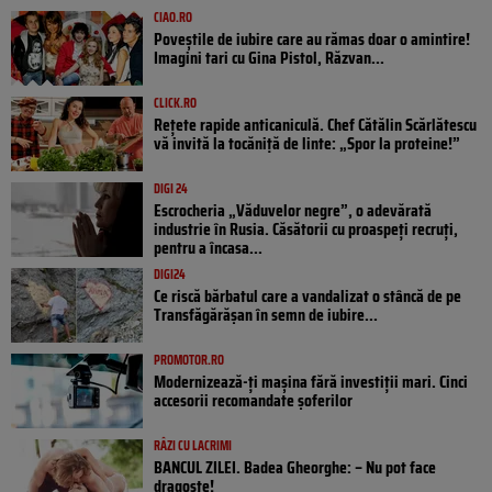
CIAO.RO
Poveştile de iubire care au rămas doar o amintire!
Imagini tari cu Gina Pistol, Răzvan...
CLICK.RO
Rețete rapide anticaniculă. Chef Cătălin Scărlătescu
vă invită la tocăniță de linte: „Spor la proteine!”
DIGI 24
Escrocheria „Văduvelor negre”, o adevărată
industrie în Rusia. Căsătorii cu proaspeți recruți,
pentru a încasa...
DIGI24
Ce riscă bărbatul care a vandalizat o stâncă de pe
Transfăgărășan în semn de iubire...
PROMOTOR.RO
Modernizează-ți mașina fără investiții mari. Cinci
accesorii recomandate șoferilor
RÂZI CU LACRIMI
BANCUL ZILEI. Badea Gheorghe: – Nu pot face
dragoste!