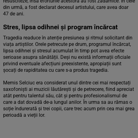
resusciteze, însă eforturile acestora au fost zadarnice. În cele
din urmă, a fost declarat decesul artistului, care avea doar
47 de ani.
Stres, lipsa odihnei și program încărcat
Tragedia readuce în atenție presiunea și ritmul solicitant din
viața artiștilor. Orele petrecute pe drum, programul încărcat,
lipsa odihnei și stresul acumulat în timp pot avea efecte
serioase asupra sănătății. Deși nu există informații oficiale
privind eventuale afecțiuni preexistente, apropiații sunt
șocați de rapiditatea cu care s-a produs tragedia.
Memis Selciuc era considerat unul dintre cei mai respectați
saxofoniști ai muzicii lăutărești și de petrecere, fiind apreciat
atât pentru talentul său, cât și pentru profesionalismul de
care a dat dovadă de-a lungul anilor. În urma sa au rămas o
soție îndurerată și trei copii, care trec acum prin cea mai grea
perioadă a vieții lor.