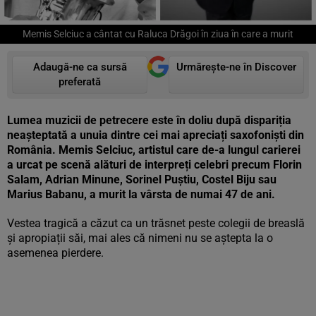
Memis Selciuc a cântat cu Raluca Drăgoi în ziua în care a murit
Adaugă-ne ca sursă
Urmărește-ne în Discover
preferată
Lumea muzicii de petrecere este în doliu după dispariția
neașteptată a unuia dintre cei mai apreciați saxofoniști din
România. Memis Selciuc, artistul care de-a lungul carierei
a urcat pe scenă alături de interpreți celebri precum Florin
Salam, Adrian Minune, Sorinel Puștiu, Costel Biju sau
Marius Babanu, a murit la vârsta de numai 47 de ani.
Vestea tragică a căzut ca un trăsnet peste colegii de breaslă
și apropiații săi, mai ales că nimeni nu se aștepta la o
asemenea pierdere.