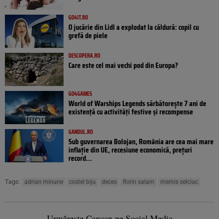
GO4IT.RO
O jucărie din Lidl a explodat la căldură: copil cu
grefă de piele
DESCOPERA.RO
Care este cel mai vechi pod din Europa?
GO4GAMES
World of Warships Legends sărbătorește 7 ani de
existență cu activități festive și recompense
GANDUL.RO
Sub guvernarea Bolojan, România are cea mai mare
inflație din UE, recesiune economică, prețuri
record...
Tags:
adrian minune
costel biju
deces
florin salam
memis selciuc
Urmărește Cancan pe Social Media