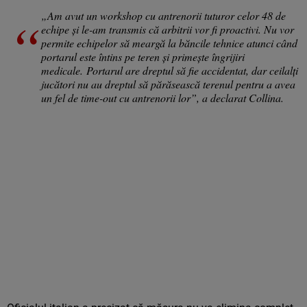
„Am avut un workshop cu antrenorii tuturor celor 48 de
echipe și le-am transmis că arbitrii vor fi proactivi. Nu vor
permite echipelor să meargă la băncile tehnice atunci când
portarul este întins pe teren și primește îngrijiri
medicale. Portarul are dreptul să fie accidentat, dar ceilalți
jucători nu au dreptul să părăsească terenul pentru a avea
un fel de time-out cu antrenorii lor”, a declarat Collina.