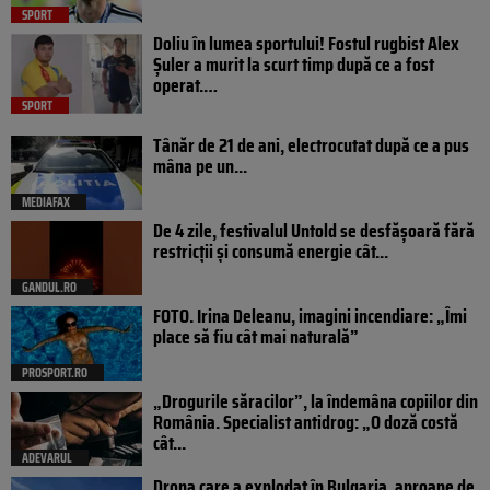
SPORT
Doliu în lumea sportului! Fostul rugbist Alex
Șuler a murit la scurt timp după ce a fost
operat.…
SPORT
Tânăr de 21 de ani, electrocutat după ce a pus
mâna pe un...
MEDIAFAX
De 4 zile, festivalul Untold se desfășoară fără
restricții și consumă energie cât...
GANDUL.RO
FOTO. Irina Deleanu, imagini incendiare: „Îmi
place să fiu cât mai naturală”
PROSPORT.RO
„Drogurile săracilor”, la îndemâna copiilor din
România. Specialist antidrog: „O doză costă
cât...
ADEVARUL
Drona care a explodat în Bulgaria, aproape de