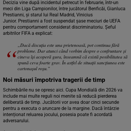
Decizia vine după incidentul petrecut în februarie, într-un
meci din Liga Campionilor, între jucătorul Benficăi, Gianluca
Prestianni, și starul lui Real Madrid, Vinicius
Junior. Prestianni a fost suspendat șase meciuri de UEFA
pentru comportament considerat discriminatoriu. Șeful
arbitrilor FIFA a explicat:
„Dacă discuția este una prietenoasă, pot continua fără
probleme. Dar atunci când vorbim despre o confruntare și
cineva își acoperă gura, înseamnă că există posibilitatea să
spună ceva foarte grav. În astfel de situații sancțiunea este
cartonașul roșu.”
Noi măsuri împotriva tragerii de timp
Schimbările nu se opresc aici. Cupa Mondială din 2026 va
include mai multe reguli noi menite să reducă pierderea
deliberată de timp. Jucătorii vor avea doar cinci secunde
pentru a executa o aruncare de la margine. Dacă întârzie
intenționat reluarea jocului, posesia poate fi acordată
adversarului.