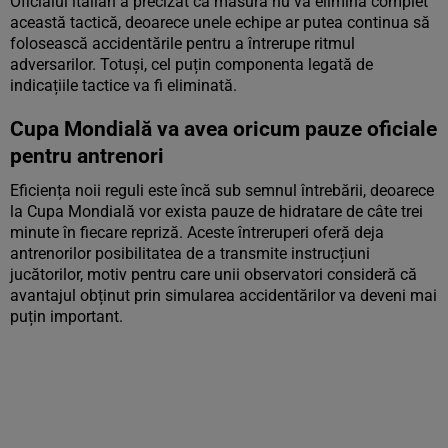
Oficialul italian a precizat că măsura nu va elimina complet
această tactică, deoarece unele echipe ar putea continua să
folosească accidentările pentru a întrerupe ritmul
adversarilor. Totuși, cel puțin componenta legată de
indicațiile tactice va fi eliminată.
Cupa Mondială va avea oricum pauze oficiale
pentru antrenori
Eficiența noii reguli este încă sub semnul întrebării, deoarece
la Cupa Mondială vor exista pauze de hidratare de câte trei
minute în fiecare repriză. Aceste întreruperi oferă deja
antrenorilor posibilitatea de a transmite instrucțiuni
jucătorilor, motiv pentru care unii observatori consideră că
avantajul obținut prin simularea accidentărilor va deveni mai
puțin important.