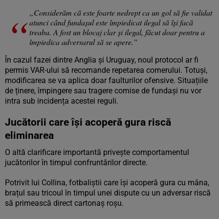
„Considerăm că este foarte nedrept ca un gol să fie validat
atunci când fundașul este împiedicat ilegal să își facă
treaba. A fost un blocaj clar și ilegal, făcut doar pentru a
împiedica adversarul să se apere.”
În cazul fazei dintre Anglia și Uruguay, noul protocol ar fi
permis VAR-ului să recomande repetarea cornerului. Totuși,
modificarea se va aplica doar faulturilor ofensive. Situațiile
de ținere, împingere sau tragere comise de fundași nu vor
intra sub incidența acestei reguli.
Jucătorii care își acoperă gura riscă
eliminarea
O altă clarificare importantă privește comportamentul
jucătorilor în timpul confruntărilor directe.
Potrivit lui Collina, fotbaliștii care își acoperă gura cu mâna,
brațul sau tricoul în timpul unei dispute cu un adversar riscă
să primească direct cartonaș roșu.