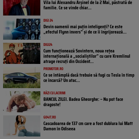
Vila lui Alexandru Arșinel de la 2 Mai, păstrată de
familie. Ce se vinde chiar...
DIGI 24
Devin oamenii mai puțin inteligenți? Ce este
„efectul Flynn invers” și de ce îi îngrijorează...
DIGI24
Cum funcționează Sovintern, noua rețea
internațională a „socialiștilor” cu care Kremlinul
atrage recruți din Occident...
PROMOTOR.RO
Ce se întâmplă dacă trebuie să fugi cu Tesla în timp
ce încarcă? Un atac...
RÂZI CU LACRIMI
BANCUL ZILEI. Badea Gheorghe: – Nu pot face
dragoste!
GO4IT.RO
Cascadoarea de 137 cm care a fost dublura lui Matt
Damon în Odiseea