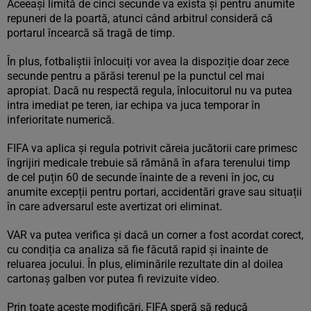
Aceeași limită de cinci secunde va exista și pentru anumite
repuneri de la poartă, atunci când arbitrul consideră că
portarul încearcă să tragă de timp.
În plus, fotbaliștii înlocuiți vor avea la dispoziție doar zece
secunde pentru a părăsi terenul pe la punctul cel mai
apropiat. Dacă nu respectă regula, înlocuitorul nu va putea
intra imediat pe teren, iar echipa va juca temporar în
inferioritate numerică.
FIFA va aplica și regula potrivit căreia jucătorii care primesc
îngrijiri medicale trebuie să rămână în afara terenului timp
de cel puțin 60 de secunde înainte de a reveni în joc, cu
anumite excepții pentru portari, accidentări grave sau situații
în care adversarul este avertizat ori eliminat.
VAR va putea verifica și dacă un corner a fost acordat corect,
cu condiția ca analiza să fie făcută rapid și înainte de
reluarea jocului. În plus, eliminările rezultate din al doilea
cartonaș galben vor putea fi revizuite video.
Prin toate aceste modificări, FIFA speră să reducă