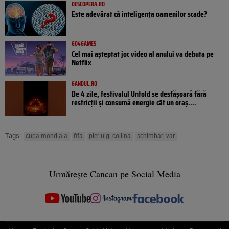
DESCOPERA.RO
Este adevărat că inteligența oamenilor scade?
GO4GAMES
Cel mai așteptat joc video al anului va debuta pe
Netflix
GANDUL.RO
De 4 zile, festivalul Untold se desfășoară fără
restricții și consumă energie cât un oraș....
Tags:
cupa mondiala
fifa
pierluigi collina
schimbari var
Urmărește Cancan pe Social Media