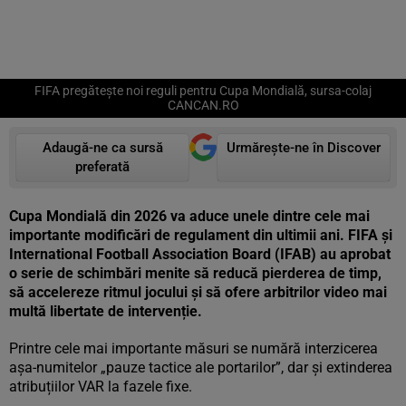
FIFA pregătește noi reguli pentru Cupa Mondială, sursa-colaj
CANCAN.RO
Adaugă-ne ca sursă
Urmărește-ne în Discover
preferată
Cupa Mondială din 2026 va aduce unele dintre cele mai
importante modificări de regulament din ultimii ani. FIFA și
International Football Association Board (IFAB) au aprobat
o serie de schimbări menite să reducă pierderea de timp,
să accelereze ritmul jocului și să ofere arbitrilor video mai
multă libertate de intervenție.
Printre cele mai importante măsuri se numără interzicerea
așa-numitelor „pauze tactice ale portarilor”, dar și extinderea
atribuțiilor VAR la fazele fixe.