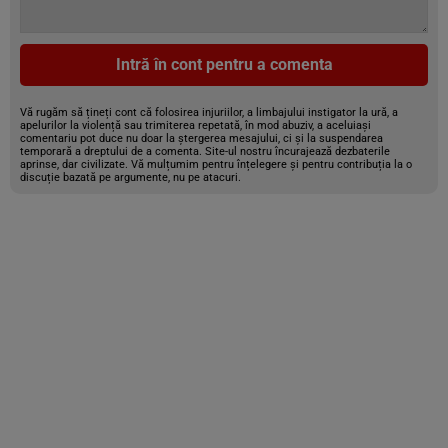
Intră în cont pentru a comenta
Vă rugăm să țineți cont că folosirea injuriilor, a limbajului instigator la ură, a
apelurilor la violență sau trimiterea repetată, în mod abuziv, a aceluiași
comentariu pot duce nu doar la ștergerea mesajului, ci și la suspendarea
temporară a dreptului de a comenta. Site-ul nostru încurajează dezbaterile
aprinse, dar civilizate. Vă mulțumim pentru înțelegere și pentru contribuția la o
discuție bazată pe argumente, nu pe atacuri.