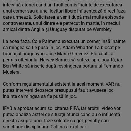
intervină atunci când un fault comis înainte de executarea
unui corner sau a unei lovituri libere influențează direct faza
care urmează. Solicitarea a venit după mai multe episoade
controversate, unul dintre ele petrecut în martie, în meciul
amical dintre Anglia și Uruguay disputat pe Wembley.
La acea fază, Cole Palmer a executat un corner, însă înainte
ca mingea să fie pusă în joc, Adam Wharton l-a blocat pe
fundașul uruguayan Jose Maria Gimenez. Blocajul i-a
permis ulterior lui Harvey Barnes să șuteze spre poartă, iar
Ben White să înscrie după respingerea portarului Fernando
Muslera.
Conform regulamentului existent la acel moment, VAR nu
putea interveni deoarece presupusul fault avusese loc
înainte ca mingea să fie pusă în joc.
IFAB a aprobat acum solicitarea FIFA, iar arbitrii video vor
putea analiza astfel de situații atunci când au o influență
directă asupra unei faze soldate cu gol, penalty sau
sancțiune disciplinară. Collina a explicat: