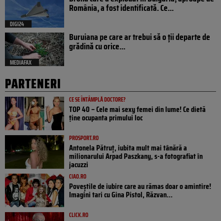
România, a fost identificată. Ce...
DIGI24
Buruiana pe care ar trebui să o ții departe de
grădină cu orice...
MEDIAFAX
PARTENERI
CE SE ÎNTÂMPLĂ DOCTORE?
TOP 40 – Cele mai sexy femei din lume! Ce dietă
ține ocupanta primului loc
PROSPORT.RO
Antonela Pătruț, iubita mult mai tânără a
milionarului Arpad Paszkany, s-a fotografiat în
jacuzzi
CIAO.RO
Poveştile de iubire care au rămas doar o amintire!
Imagini tari cu Gina Pistol, Răzvan...
CLICK.RO