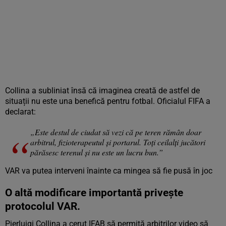
Collina a subliniat însă că imaginea creată de astfel de
situații nu este una benefică pentru fotbal. Oficialul FIFA a
declarat:
„Este destul de ciudat să vezi că pe teren rămân doar
arbitrul, fizioterapeutul și portarul. Toți ceilalți jucători
părăsesc terenul și nu este un lucru bun.”
VAR va putea interveni înainte ca mingea să fie pusă în joc
O altă modificare importantă privește
protocolul VAR.
Pierluigi Collina a cerut IFAB să permită arbitrilor video să