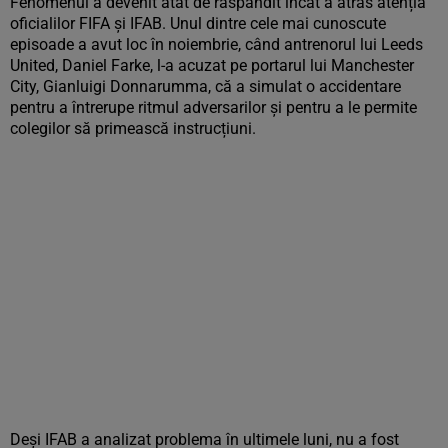
Fenomenul a devenit atât de răspândit încât a atras atenția
oficialilor FIFA și IFAB. Unul dintre cele mai cunoscute
episoade a avut loc în noiembrie, când antrenorul lui Leeds
United, Daniel Farke, l-a acuzat pe portarul lui Manchester
City, Gianluigi Donnarumma, că a simulat o accidentare
pentru a întrerupe ritmul adversarilor și pentru a le permite
colegilor să primească instrucțiuni.
Deși IFAB a analizat problema în ultimele luni, nu a fost