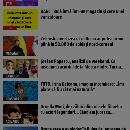
ȘTIRI
BANC | Bulă intră într-un magazin și cere unei
vânzătoare
ȘTIRI
Zelenski avertizează că Rusia ar putea primi
până la 50.000 de soldați nord-coreeni
MEDIAFAX
Ștefan Popescu, analiză de weekend. Ce
înseamnă acordul de la Mecca dintre Turcia,...
GANDUL.RO
FOTO. Irina Deleanu, imagini incendiare: „Îmi
place să fiu cât mai naturală”
PROSPORT.RO
Ornella Muti, dezvăluiri din culisele filmelor
cu actori legendari. „Când am jucat cu...
ADEVARUL
Drona care a explodat în Bulgaria, aproape de