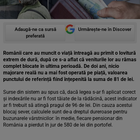
Adaugă-ne ca sursă
Urmărește-ne în Discover
preferată
Românii care au muncit o viață întreagă au primit o lovitură
extrem de dură, după ce s-a aflat că veniturile lor au rămas
complet blocate în ultima perioadă. De doi ani, nicio
majorare reală nu a mai fost operată pe piață, valoarea
punctului de referință fiind înțepenită la suma de 81 de lei.
Surse din sistem au spus că, dacă legea s-ar fi aplicat corect
și indexările nu ar fi fost tăiate de la rădăcină, acest indicator
ar fi trebuit să atingă pragul de 96 de lei. Din cauza acestui
blocaj sever, calculele sunt de-a dreptul dureroase pentru
buzunarele vârstnicilor: în medie, fiecare pensionar din
România a pierdut în jur de 580 de lei din portofel.