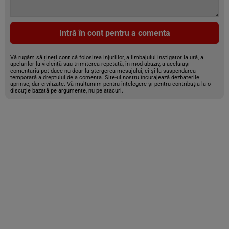
Intră în cont pentru a comenta
Vă rugăm să țineți cont că folosirea injuriilor, a limbajului instigator la ură, a
apelurilor la violență sau trimiterea repetată, în mod abuziv, a aceluiași
comentariu pot duce nu doar la ștergerea mesajului, ci și la suspendarea
temporară a dreptului de a comenta. Site-ul nostru încurajează dezbaterile
aprinse, dar civilizate. Vă mulțumim pentru înțelegere și pentru contribuția la o
discuție bazată pe argumente, nu pe atacuri.