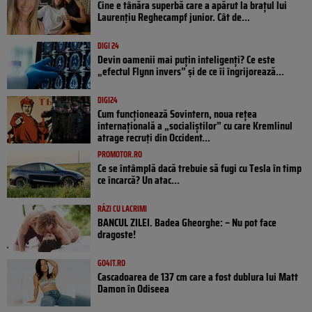
Cine e tânăra superbă care a apărut la brațul lui
Laurențiu Reghecampf junior. Cât de...
DIGI 24
Devin oamenii mai puțin inteligenți? Ce este
„efectul Flynn invers” și de ce îi îngrijorează...
DIGI24
Cum funcționează Sovintern, noua rețea
internațională a „socialiștilor” cu care Kremlinul
atrage recruți din Occident...
PROMOTOR.RO
Ce se întâmplă dacă trebuie să fugi cu Tesla în timp
ce încarcă? Un atac...
RÂZI CU LACRIMI
BANCUL ZILEI. Badea Gheorghe: – Nu pot face
dragoste!
GO4IT.RO
Cascadoarea de 137 cm care a fost dublura lui Matt
Damon în Odiseea