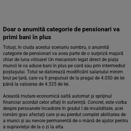
Doar o anumită categorie de pensionari va
primi bani în plus
Totuși, în ciuda acestui scenariu sumbru, o anumită
categorie de pensionari va avea parte de o surpriză majoră
chiar de luna viitoare! Un mecanism legat direct de piața
muncii le va aduce bani în plus pe card sau prin intermediul
poștașului. Totul se datorează modificării salariului minim
brut pe țară, care va fi propulsat de la pragul de 4.050 de lei
până la valoarea de 4.325 de lei.
Această mutare economică saltă automat și sprijinul
financiar acordat celor aflați în suferință. Concret, este vorba
despre persoanele încadrate în gradul I de invaliditate, acei
români grav afectați care și-au pierdut complet abilitatea de
a munci și au nevoie permanentă de o mână de ajutor pentru
a supraviețui de la o zi la alta.