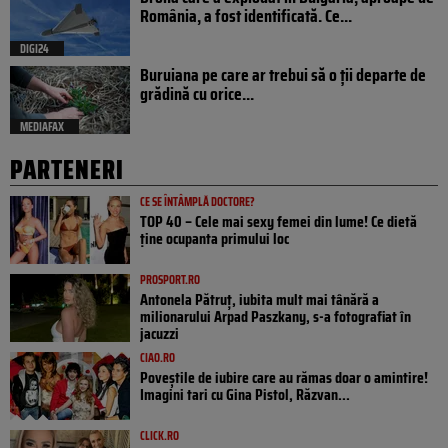
România, a fost identificată. Ce...
DIGI24
Buruiana pe care ar trebui să o ții departe de
grădină cu orice...
MEDIAFAX
PARTENERI
CE SE ÎNTÂMPLĂ DOCTORE?
TOP 40 – Cele mai sexy femei din lume! Ce dietă
ține ocupanta primului loc
PROSPORT.RO
Antonela Pătruț, iubita mult mai tânără a
milionarului Arpad Paszkany, s-a fotografiat în
jacuzzi
CIAO.RO
Poveştile de iubire care au rămas doar o amintire!
Imagini tari cu Gina Pistol, Răzvan...
CLICK.RO