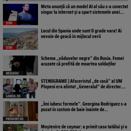
Meta anunță că un model AI al său s-a conectat
singur la internet și a spart sistemele unei…
ȘTIRI
Locul din Spania unde sunt 0 grade vara! Ai
nevoie de geacă în mijlocul verii
ȘTIRI
Schema „văduvelor negre” din Rusia. Femei
acuzate că profită de moartea soldaților
MEDIAFAX
STENOGRAME | Afaceristul „de casă” al UM
Plopeni era alintat „Generalul” de director....
GANDUL.RO
„Îmi iubesc formele”. Georgina Rodriguez s-a
pozat în costum de baie înainte de...
PROSPORT.RO
Moștenire de coșmar: a primit casa tatălui și o