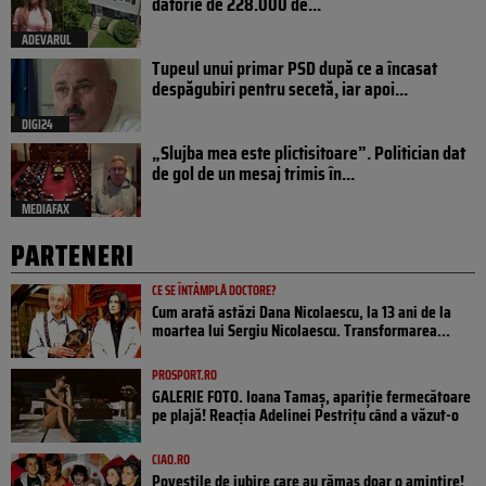
datorie de 228.000 de...
ADEVARUL
Tupeul unui primar PSD după ce a încasat
despăgubiri pentru secetă, iar apoi...
DIGI24
„Slujba mea este plictisitoare”. Politician dat
de gol de un mesaj trimis în...
MEDIAFAX
PARTENERI
CE SE ÎNTÂMPLĂ DOCTORE?
Cum arată astăzi Dana Nicolaescu, la 13 ani de la
moartea lui Sergiu Nicolaescu. Transformarea...
PROSPORT.RO
GALERIE FOTO. Ioana Tamaş, apariție fermecătoare
pe plajă! Reacția Adelinei Pestrițu când a văzut-o
CIAO.RO
Poveştile de iubire care au rămas doar o amintire!