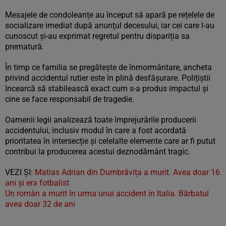
Mesajele de condoleanțe au început să apară pe rețelele de
socializare imediat după anunțul decesului, iar cei care l-au
cunoscut și-au exprimat regretul pentru dispariția sa
prematură.
În timp ce familia se pregătește de înmormântare, ancheta
privind accidentul rutier este în plină desfășurare. Polițiștii
încearcă să stabilească exact cum s-a produs impactul și
cine se face responsabil de tragedie.
Oamenii legii analizează toate împrejurările producerii
accidentului, inclusiv modul în care a fost acordată
prioritatea în intersecție și celelalte elemente care ar fi putut
contribui la producerea acestui deznodământ tragic.
VEZI ȘI:
Matias Adrian din Dumbrăvița a murit. Avea doar 16
ani și era fotbalist
Un român a murit în urma unui accident în Italia. Bărbatul
avea doar 32 de ani