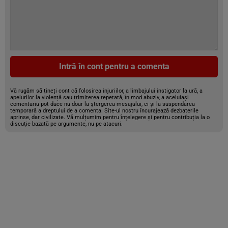
Intră în cont pentru a comenta
Vă rugăm să țineți cont că folosirea injuriilor, a limbajului instigator la ură, a
apelurilor la violență sau trimiterea repetată, în mod abuziv, a aceluiași
comentariu pot duce nu doar la ștergerea mesajului, ci și la suspendarea
temporară a dreptului de a comenta. Site-ul nostru încurajează dezbaterile
aprinse, dar civilizate. Vă mulțumim pentru înțelegere și pentru contribuția la o
discuție bazată pe argumente, nu pe atacuri.