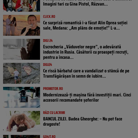
Imagini tari cu Gina Pistol, Răzvan...
CLICK.RO
Ce surpriză romantică i-a făcut Alin Oprea soției
sale, Medana: „Am plâns de emoție!” L-a...
DIGI 24
Escrocheria „Văduvelor negre”, o adevărată
industrie în Rusia. Căsătorii cu proaspeți recruți,
pentru a încasa...
DIGI24
Ce riscă bărbatul care a vandalizat o stâncă de pe
Transfăgărășan în semn de iubire...
PROMOTOR.RO
Modernizează-ți mașina fără investiții mari. Cinci
accesorii recomandate șoferilor
RÂZI CU LACRIMI
BANCUL ZILEI. Badea Gheorghe: – Nu pot face
dragoste!
GO4IT.RO