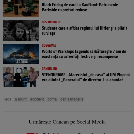
Black Friday de vară la Kaufland: Patru scule
Parkside cu prețuri reduse
DESCOPERA.RO
Studenta care a sfidat regimul lui Hitler și a plătit
cu viața
GO4GAMES
World of Warships Legends sărbătorește 7 ani de
existență cu activități festive și recompense
GANDUL.RO
STENOGRAME | Afaceristul „de casă” al UM Plopeni
era alintat „Generalul” de director. L-a anunțat...
Tags:
a murit
accident
coma
denis macarie
Urmărește Cancan pe Social Media