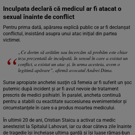
Inculpata declară că medicul ar fi atacat o
sexual înainte de conflict
Pentru prima dată, apărarea explică public ce ar fi declanşat
conflictul, insistând asupra unui atac iniţial din partea
victimei.
„Ce dorim să arătăm sau încercăm să probăm este chiar
teza prezentată de inculpată, în sensul în care a existat un
conflict, a existat un atac și, în urma acesteia, avem o
legitimă apărare”, afirmă avocatul Andrei Dima.
Surse apropiate anchetei susţin că femeia ar fi suferit un şoc
puternic după incident şi ar fi avut nevoie de tratament
prescris de medici psihiatri. În paralel, ancheta continuă
pentru a stabili cu exactitate succesiunea evenimentelor şi
circumstanţele în care s-a produs moartea medicului.
În ultimii 20 de ani, Cristian Staicu a activat ca medic
anestezist la Spitalul Lahovari, iar cu doar câteva zile înainte
de tragedie îşi încheiase ultima gardă şi îşi luase rămas-bun