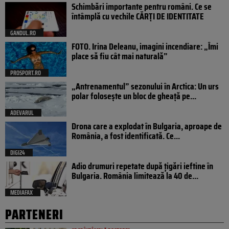
Schimbări importante pentru români. Ce se
întâmplă cu vechile CĂRȚI DE IDENTITATE
GANDUL.RO
FOTO. Irina Deleanu, imagini incendiare: „Îmi
place să fiu cât mai naturală”
PROSPORT.RO
„Antrenamentul” sezonului în Arctica: Un urs
polar folosește un bloc de gheață pe...
ADEVARUL
Drona care a explodat în Bulgaria, aproape de
România, a fost identificată. Ce...
DIGI24
Adio drumuri repetate după țigări ieftine în
Bulgaria. România limitează la 40 de...
MEDIAFAX
PARTENERI