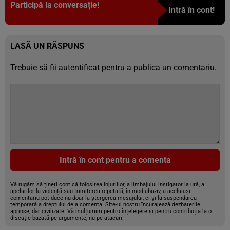
Participă la conversație!
Intră în cont!
LASĂ UN RĂSPUNS
Trebuie să fii
autentificat
pentru a publica un comentariu.
Intră în cont pentru a comenta
Vă rugăm să țineți cont că folosirea injuriilor, a limbajului instigator la ură, a
apelurilor la violență sau trimiterea repetată, în mod abuziv, a aceluiași
comentariu pot duce nu doar la ștergerea mesajului, ci și la suspendarea
temporară a dreptului de a comenta. Site-ul nostru încurajează dezbaterile
aprinse, dar civilizate. Vă mulțumim pentru înțelegere și pentru contribuția la o
discuție bazată pe argumente, nu pe atacuri.