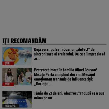
IȚI RECOMANDĂM
Deja vu ar putea fi doar un „defect” de
sincronizare al creierului. De ce ai impresia că
ai…
ȘTIRI
Petrecere mare în familia Alinei Ceușan!
Micuța Perla a împlinit doi ani. Mesajul
emoționant transmis de influenceriță:
„Dorința…
ȘTIRI
Tânăr de 21 de ani, electrocutat după ce a pus
mâna pe un...
MEDIAFAX