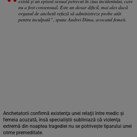
există și un episod sexual petrecut în ziua incidentului, care
nu a fost consensual. Este un dosar dificil, mai ales dacă
organul de anchetă refuză să administreze probe atât
pentru inculpată”, spune Andrei Dima, avocatul femeii.
Anchetatorii confirmă existenţa unei relaţii între medic şi
femeia acuzată, însă specialiştii subliniază că violenţa
extremă din noaptea tragediei nu se potriveşte tiparului unei
crime premeditate.