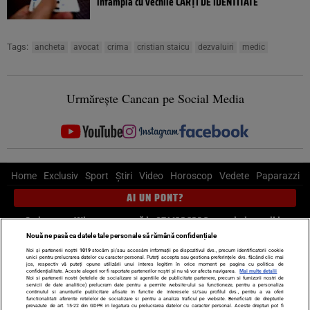
întâmplă cu vechile CĂRȚI DE IDENTITATE
Tags:
ancheta
avocat
crima
cristian staicu
dezvaluiri
medic
Urmărește Cancan pe Social Media
Home
Exclusiv
Sport
Știri
Video
Horoscop
Vedete
Paparazzi
AI UN PONT?
Scrie-ne pe Whatsapp
, sună la 0741226226 sau trimite mail la
pont@cancan.ro
Nouă ne pasă ca datele tale personale să rămână confidențiale
Noi și partenerii noștri
1019
stocăm și/sau accesăm informații pe dispozitivul dvs., precum identificatorii cookie
unici pentru prelucrarea datelor cu caracter personal. Puteți accepta sau gestiona preferințele dvs. făcând clic mai
Știri interne
Știri externe
Politică
jos, respectiv vă puteți opune utilizării unui interes legitim în orice moment pe pagina cu politica de
confidențialitate. Aceste alegeri vor fi raportate partenerilor noștri și nu vă vor afecta navigarea.
Mai multe detalii
Noi si partenerii nostri (retelele de socializare si agentiile de publicitate partenere, precum si furnizorii nostri de
servicii de date analitice) prelucram date pentru a permite website-ului sa functioneze, pentru a personaliza
Ultimele stiri
Diete
Insula Iubirii
Dictionar de vise
LIFE STYLE
continutul si anunturile publicitare afisate in functie de interesele si/sau profilul dvs., pentru a va oferi
functionalitati aferente retelelor de socializare si pentru a analiza traficul pe website. Beneficiati de drepturile
Horoscop
prevazute de art. 15-22 din GDPR in legatura cu prelucrarea datelor cu caracter personal. Aceste drepturi pot fi