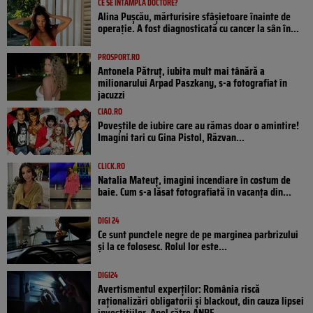
CE SE ÎNTÂMPLĂ DOCTORE?
Alina Pușcău, mărturisire sfâșietoare înainte de
operație. A fost diagnosticată cu cancer la sân în...
PROSPORT.RO
Antonela Pătruț, iubita mult mai tânără a
milionarului Arpad Paszkany, s-a fotografiat în
jacuzzi
CIAO.RO
Poveştile de iubire care au rămas doar o amintire!
Imagini tari cu Gina Pistol, Răzvan...
CLICK.RO
Natalia Mateuț, imagini incendiare în costum de
baie. Cum s-a lăsat fotografiată în vacanța din...
DIGI 24
Ce sunt punctele negre de pe marginea parbrizului
și la ce folosesc. Rolul lor este...
DIGI24
Avertismentul experților: România riscă
raționalizări obligatorii și blackout, din cauza lipsei
investițiilor. Apel către ANRE