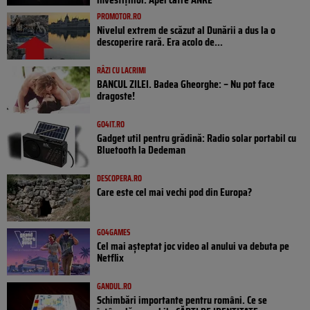
PROMOTOR.RO
Nivelul extrem de scăzut al Dunării a dus la o
descoperire rară. Era acolo de...
RÂZI CU LACRIMI
BANCUL ZILEI. Badea Gheorghe: – Nu pot face
dragoste!
GO4IT.RO
Gadget util pentru grădină: Radio solar portabil cu
Bluetooth la Dedeman
DESCOPERA.RO
Care este cel mai vechi pod din Europa?
GO4GAMES
Cel mai așteptat joc video al anului va debuta pe
Netflix
GANDUL.RO
Schimbări importante pentru români. Ce se