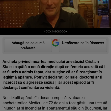
Foto: Facebook
Adaugă-ne ca sursă
Urmărește-ne în Discover
preferată
Ancheta privind moartea medicului anestezist Cristian
Staicu capătă o nouă direcţie după ce femeia acuzată că l-
ar fi ucis a admis fapta, dar susţine că ar fi reacţionat în
legitimă apărare. Potrivit declaraţiilor sale, doctorul ar fi
încercat să o agreseze sexual, iar acest episod ar fi
declanşat confruntarea violentă.
Noi detalii apărute în dosar complică evaluarea
anchetatorilor. Medicul de 72 de ani a fost găsit luna trecută
înjunghiat şi incendiat în apartamentul său din Bucureşti, iar