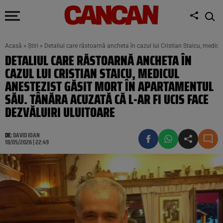
Acasă
»
Știri
»
Detaliul care răstoarnă ancheta în cazul lui Cristian Staicu, medicu
DETALIUL CARE RĂSTOARNĂ ANCHETA ÎN
CAZUL LUI CRISTIAN STAICU, MEDICUL
ANESTEZIST GĂSIT MORT ÎN APARTAMENTUL
SĂU. TÂNĂRA ACUZATĂ CĂ L-AR FI UCIS FACE
DEZVĂLUIRI ULUITOARE
DE:
DAVID IOAN
18/05/2026 | 22:49