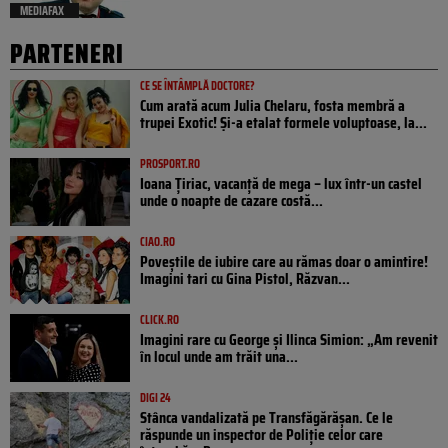
MEDIAFAX
PARTENERI
CE SE ÎNTÂMPLĂ DOCTORE?
Cum arată acum Julia Chelaru, fosta membră a
trupei Exotic! Și-a etalat formele voluptoase, la...
PROSPORT.RO
Ioana Țiriac, vacanță de mega – lux într-un castel
unde o noapte de cazare costă...
CIAO.RO
Poveştile de iubire care au rămas doar o amintire!
Imagini tari cu Gina Pistol, Răzvan...
CLICK.RO
Imagini rare cu George și Ilinca Simion: „Am revenit
în locul unde am trăit una...
DIGI 24
Stânca vandalizată pe Transfăgărășan. Ce le
răspunde un inspector de Poliție celor care