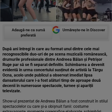
Adaugă-ne ca sursă
Urmărește-ne în Discover
preferată
După ani întregi în care au format unul dintre cele mai
recognoscibile duo-uri de pe scena muzicală românească,
drumurile profesionale dintre Andreea Bălan și Petrișor
Ruge par să se fi separat definitiv. Schimbarea a devenit
evidentă în urma concertului susținut de artistă la Târgu
Ocna, acolo unde publicul a observat imediat lipsa
dansatorului care i-a fost alături timp de aproape două
decenii în numeroase spectacole, turnee și apariții
televizate.
Show-ul prezentat de Andreea Bălan a fost construit în stilul
spectacolelor cu care și-a obișnuit fanii: costume
extravagante, momente coregrafice elaborate, schimbări