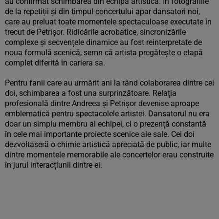
au confirmat schimbarea din echipa artistică. În fotografiile
de la repetiții și din timpul concertului apar dansatori noi,
care au preluat toate momentele spectaculoase executate în
trecut de Petrișor. Ridicările acrobatice, sincronizările
complexe și secvențele dinamice au fost reinterpretate de
noua formulă scenică, semn că artista pregătește o etapă
complet diferită în cariera sa.
Pentru fanii care au urmărit ani la rând colaborarea dintre cei
doi, schimbarea a fost una surprinzătoare. Relația
profesională dintre Andreea și Petrișor devenise aproape
emblematică pentru spectacolele artistei. Dansatorul nu era
doar un simplu membru al echipei, ci o prezență constantă
în cele mai importante proiecte scenice ale sale. Cei doi
dezvoltaseră o chimie artistică apreciată de public, iar multe
dintre momentele memorabile ale concertelor erau construite
în jurul interacțiunii dintre ei.