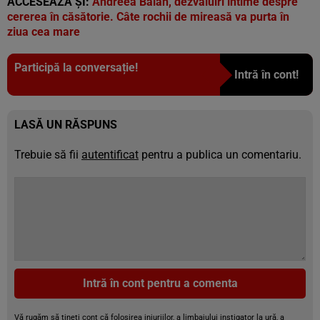
ACCESEAZĂ ȘI:
Andreea Bălan, dezvăluiri intime despre
cererea în căsătorie. Câte rochii de mireasă va purta în
ziua cea mare
Participă la conversație!
Intră în cont!
LASĂ UN RĂSPUNS
Trebuie să fii
autentificat
pentru a publica un comentariu.
Intră în cont pentru a comenta
Vă rugăm să țineți cont că folosirea injuriilor, a limbajului instigator la ură, a