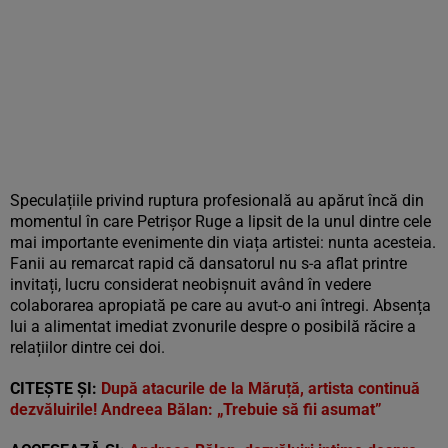
Speculațiile privind ruptura profesională au apărut încă din
momentul în care Petrișor Ruge a lipsit de la unul dintre cele
mai importante evenimente din viața artistei: nunta acesteia.
Fanii au remarcat rapid că dansatorul nu s-a aflat printre
invitați, lucru considerat neobișnuit având în vedere
colaborarea apropiată pe care au avut-o ani întregi. Absența
lui a alimentat imediat zvonurile despre o posibilă răcire a
relațiilor dintre cei doi.
CITEȘTE ȘI:
După atacurile de la Măruță, artista continuă
dezvăluirile! Andreea Bălan: „Trebuie să fii asumat”