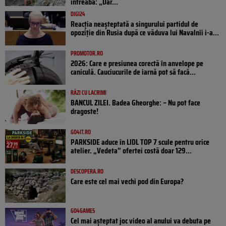
întreabă: „Dar...
DIGI24
Reacția neașteptată a singurului partidul de
opoziţie din Rusia după ce văduva lui Navalnîi i-a...
PROMOTOR.RO
2026: Care e presiunea corectă în anvelope pe
caniculă. Cauciucurile de iarnă pot să facă...
RÂZI CU LACRIMI
BANCUL ZILEI. Badea Gheorghe: – Nu pot face
dragoste!
GO4IT.RO
PARKSIDE aduce în LIDL TOP 7 scule pentru orice
atelier. „Vedeta” ofertei costă doar 129...
DESCOPERA.RO
Care este cel mai vechi pod din Europa?
GO4GAMES
Cel mai așteptat joc video al anului va debuta pe