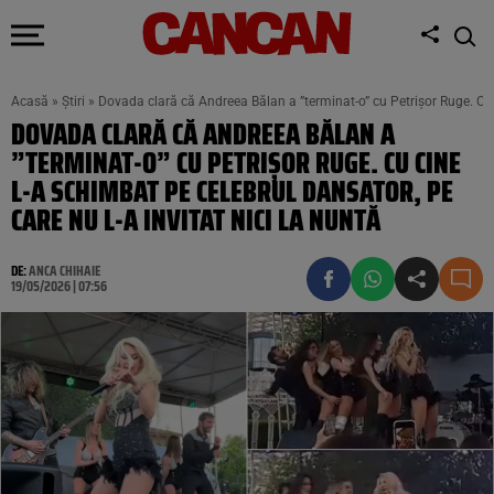
Acasă
»
Știri
»
Dovada clară că Andreea Bălan a ”terminat-o” cu Petrișor Ruge. Cu ci
DOVADA CLARĂ CĂ ANDREEA BĂLAN A
”TERMINAT-O” CU PETRIȘOR RUGE. CU CINE
L-A SCHIMBAT PE CELEBRUL DANSATOR, PE
CARE NU L-A INVITAT NICI LA NUNTĂ
DE:
ANCA CHIHAIE
19/05/2026 | 07:56