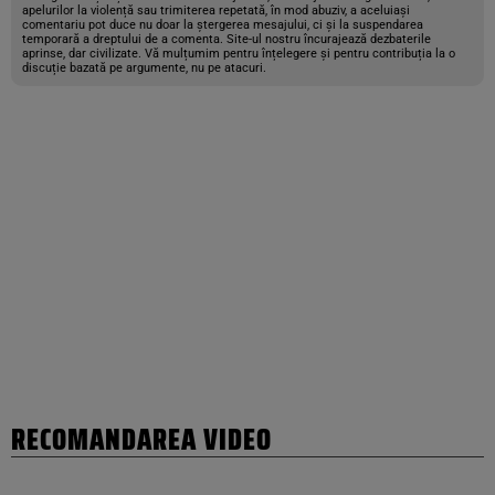
apelurilor la violență sau trimiterea repetată, în mod abuziv, a aceluiași
comentariu pot duce nu doar la ștergerea mesajului, ci și la suspendarea
temporară a dreptului de a comenta. Site-ul nostru încurajează dezbaterile
aprinse, dar civilizate. Vă mulțumim pentru înțelegere și pentru contribuția la o
discuție bazată pe argumente, nu pe atacuri.
RECOMANDAREA VIDEO