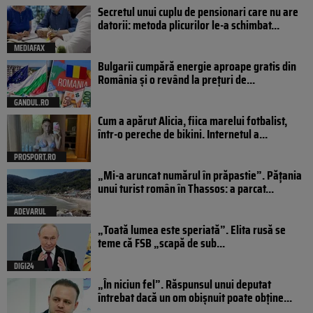
Secretul unui cuplu de pensionari care nu are
datorii: metoda plicurilor le-a schimbat...
MEDIAFAX
Bulgarii cumpără energie aproape gratis din
România și o revând la prețuri de...
GANDUL.RO
Cum a apărut Alicia, fiica marelui fotbalist,
într-o pereche de bikini. Internetul a...
PROSPORT.RO
„Mi-a aruncat numărul în prăpastie”. Pățania
unui turist român în Thassos: a parcat...
ADEVARUL
„Toată lumea este speriată”. Elita rusă se
teme că FSB „scapă de sub...
DIGI24
„În niciun fel”. Răspunsul unui deputat
întrebat dacă un om obișnuit poate obține...