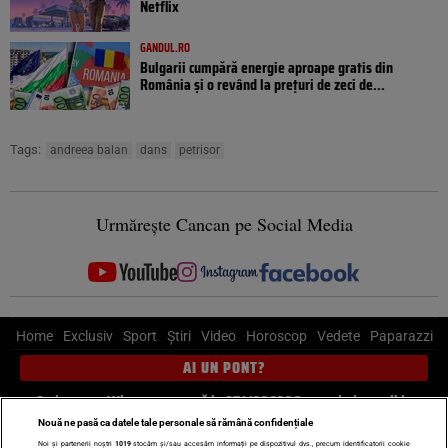
Netflix
GANDUL.RO
Bulgarii cumpără energie aproape gratis din
România și o revând la prețuri de zeci de...
Tags:
andreea balan
dans
petrisor
Urmărește Cancan pe Social Media
Home
Exclusiv
Sport
Știri
Video
Horoscop
Vedete
Paparazzi
AI UN PONT?
Scrie-ne pe Whatsapp
, sună la 0741226226 sau trimite mail la
pont@cancan.ro
Nouă ne pasă ca datele tale personale să rămână confidențiale
Noi și partenerii noștri
1019
stocăm și/sau accesăm informații pe dispozitivul dvs., precum identificatorii cookie