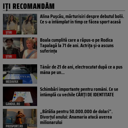
IȚI RECOMANDĂM
Alina Pușcău, mărturisiri despre debutul bolii.
Ce s-a întâmplat în timp ce făcea sport acasă
ȘTIRI
Boala cumplită care a răpus-o pe Rodica
Tapalagă la 71 de ani. Actrița și-a ascuns
suferința
ȘTIRI
Tânăr de 21 de ani, electrocutat după ce a pus
mâna pe un...
MEDIAFAX
Schimbări importante pentru români. Ce se
întâmplă cu vechile CĂRȚI DE IDENTITATE
GANDUL.RO
„Bătălia pentru 50.000.000 de dolari”.
Divorțul anului: Anamaria atacă averea
milionarului
PROSPORT.RO