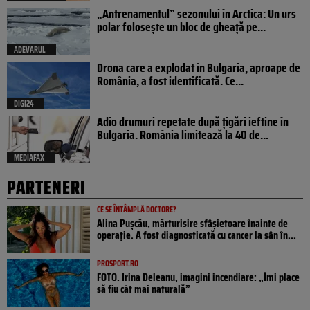
„Antrenamentul” sezonului în Arctica: Un urs
polar folosește un bloc de gheață pe...
ADEVARUL
Drona care a explodat în Bulgaria, aproape de
România, a fost identificată. Ce...
DIGI24
Adio drumuri repetate după țigări ieftine în
Bulgaria. România limitează la 40 de...
MEDIAFAX
PARTENERI
CE SE ÎNTÂMPLĂ DOCTORE?
Alina Pușcău, mărturisire sfâșietoare înainte de
operație. A fost diagnosticată cu cancer la sân în...
PROSPORT.RO
FOTO. Irina Deleanu, imagini incendiare: „Îmi place
să fiu cât mai naturală”