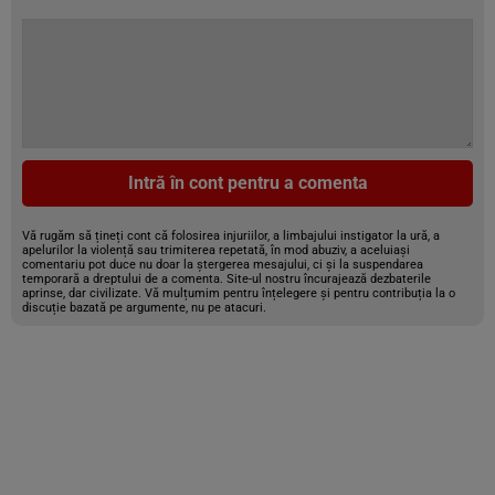
Intră în cont pentru a comenta
Vă rugăm să țineți cont că folosirea injuriilor, a limbajului instigator la ură, a
apelurilor la violență sau trimiterea repetată, în mod abuziv, a aceluiași
comentariu pot duce nu doar la ștergerea mesajului, ci și la suspendarea
temporară a dreptului de a comenta. Site-ul nostru încurajează dezbaterile
aprinse, dar civilizate. Vă mulțumim pentru înțelegere și pentru contribuția la o
discuție bazată pe argumente, nu pe atacuri.