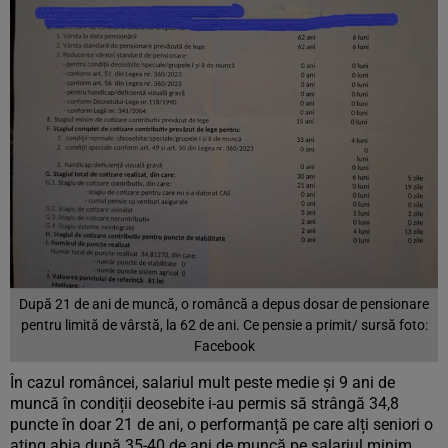
După 21 de ani de muncă, o româncă a depus dosar de pensionare
pentru limită de vârstă, la 62 de ani. Ce pensie a primit/ sursă foto:
Facebook
În cazul româncei, salariul mult peste medie și 9 ani de
muncă în condiții deosebite i-au permis să strângă 34,8
puncte în doar 21 de ani, o performanță pe care alți seniori o
ating abia după 35-40 de ani de muncă pe salariul minim.