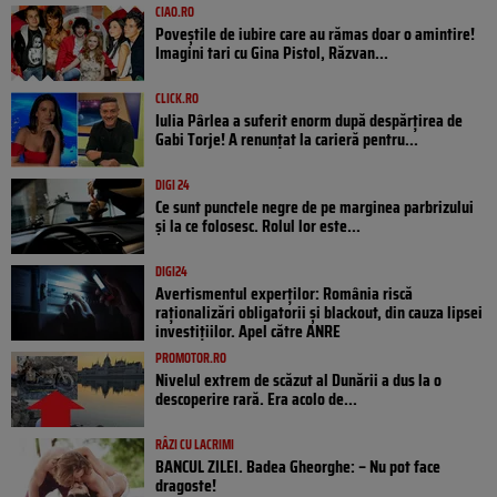
CIAO.RO
Poveştile de iubire care au rămas doar o amintire!
Imagini tari cu Gina Pistol, Răzvan...
CLICK.RO
Iulia Pârlea a suferit enorm după despărțirea de
Gabi Torje! A renunțat la carieră pentru...
DIGI 24
Ce sunt punctele negre de pe marginea parbrizului
și la ce folosesc. Rolul lor este...
DIGI24
Avertismentul experților: România riscă
raționalizări obligatorii și blackout, din cauza lipsei
investițiilor. Apel către ANRE
PROMOTOR.RO
Nivelul extrem de scăzut al Dunării a dus la o
descoperire rară. Era acolo de...
RÂZI CU LACRIMI
BANCUL ZILEI. Badea Gheorghe: – Nu pot face
dragoste!