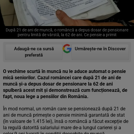
După 21 de ani de muncă, o româncă a depus dosar de pensionare
pentru limită de vârstă, la 62 de ani. Ce pensie a primit
Adaugă-ne ca sursă
Urmărește-ne în Discover
preferată
O vechime scurtă în muncă nu le aduce automat o pensie
mică seniorilor. Cazul româncei care după 21 de ani de
muncă și-a depus dosar de pensionare la 62 de ani
spulberă acest mit și demonstrează cum funcționează, de
fapt, noua lege a pensiilor din România.
În mod normal, un român care se pensionează după 21 de
ani de muncă primește o pensie minimă garantată de stat
(în valoare de 1.415 lei), însă o româncă a făcut excepție de
la regulă datorită salariului mare de-a lungul carierei și a
celor 9 ani lucrați în condiții deosebite de muncă.