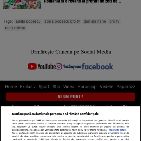
România și o revând la prețuri de zeci de...
Tags:
adela popescu
adela popescu pro tv
daniela nane
pro tv
radu valcan
Urmărește Cancan pe Social Media
Home
Exclusiv
Sport
Știri
Video
Horoscop
Vedete
Paparazzi
AI UN PONT?
Scrie-ne pe Whatsapp
, sună la 0741226226 sau trimite mail la
pont@cancan.ro
Nouă ne pasă ca datele tale personale să rămână confidențiale
Noi și partenerii noștri
1019
stocăm și/sau accesăm informații pe dispozitivul dvs., precum identificatorii cookie
unici pentru prelucrarea datelor cu caracter personal. Puteți accepta sau gestiona preferințele dvs. făcând clic mai
Știri interne
Știri externe
Politică
jos, respectiv vă puteți opune utilizării unui interes legitim în orice moment pe pagina cu politica de
confidențialitate. Aceste alegeri vor fi raportate partenerilor noștri și nu vă vor afecta navigarea.
Mai multe detalii
Noi si partenerii nostri (retelele de socializare si agentiile de publicitate partenere, precum si furnizorii nostri de
servicii de date analitice) prelucram date pentru a permite website-ului sa functioneze, pentru a personaliza
Ultimele stiri
Diete
Insula Iubirii
Dictionar de vise
LIFE STYLE
continutul si anunturile publicitare afisate in functie de interesele si/sau profilul dvs., pentru a va oferi