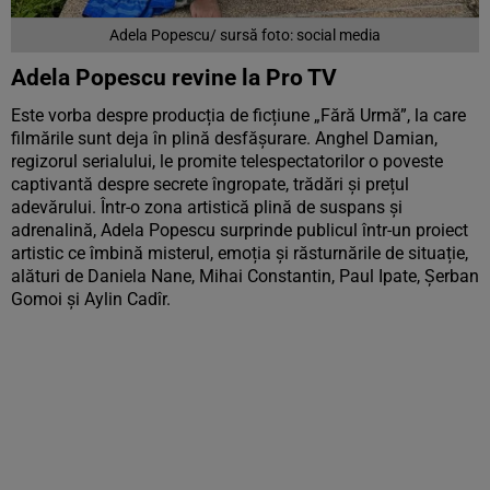
Adela Popescu/ sursă foto: social media
Adela Popescu revine la Pro TV
Este vorba despre producția de ficțiune „Fără Urmă”, la care
filmările sunt deja în plină desfășurare. Anghel Damian,
regizorul serialului, le promite telespectatorilor o poveste
captivantă despre secrete îngropate, trădări și prețul
adevărului. Într-o zona artistică plină de suspans și
adrenalină, Adela Popescu surprinde publicul într-un proiect
artistic ce îmbină misterul, emoția și răsturnările de situație,
alături de Daniela Nane, Mihai Constantin, Paul Ipate, Șerban
Gomoi și Aylin Cadîr.