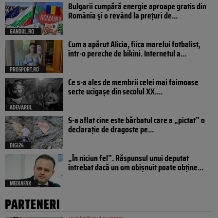
Bulgarii cumpără energie aproape gratis din
România și o revând la prețuri de...
GANDUL.RO
Cum a apărut Alicia, fiica marelui fotbalist,
într-o pereche de bikini. Internetul a...
PROSPORT.RO
Ce s-a ales de membrii celei mai faimoase
secte ucigașe din secolul XX....
ADEVARUL
S-a aflat cine este bărbatul care a „pictat” o
declarație de dragoste pe...
DIGI24
„În niciun fel”. Răspunsul unui deputat
întrebat dacă un om obișnuit poate obține...
MEDIAFAX
PARTENERI