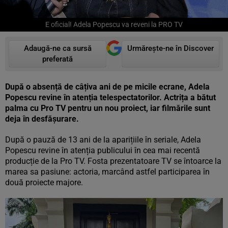
E oficial! Adela Popescu va reveni la PRO TV
Adaugă-ne ca sursă
Urmărește-ne în Discover
preferată
După o absență de câțiva ani de pe micile ecrane, Adela
Popescu revine în atenția telespectatorilor. Actrița a bătut
palma cu Pro TV pentru un nou proiect, iar filmările sunt
deja în desfășurare.
După o pauză de 13 ani de la aparițiile în seriale, Adela
Popescu revine în atenția publicului în cea mai recentă
producție de la Pro TV. Fosta prezentatoare TV se întoarce la
marea sa pasiune: actoria, marcând astfel participarea în
două proiecte majore.