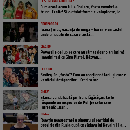
CE SE ÎNTÂMPLĂ DOCTORE?
Cum arată acum Julia Chelaru, fosta membră a
trupei Exotic! Și-a etalat formele voluptoase, la...
PROSPORT.RO
Ioana Țiriac, vacanță de mega – lux într-un castel
unde o noapte de cazare costă...
CIAO.RO
Poveştile de iubire care au rămas doar o amintire!
Imagini tari cu Gina Pistol, Răzvan...
CLICK.RO
Smiley, în „fustă”! Cum au reacționat fanii și care e
verdictul designerilor. „Cred că are...
DIGI 24
Stânca vandalizată pe Transfăgărășan. Ce le
răspunde un inspector de Poliție celor care
întreabă: „Dar...
DIGI24
Reacția neașteptată a singurului partidul de
opoziţie din Rusia după ce văduva lui Navalnîi i-a...