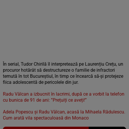
În serial, Tudor Chirilă îl interpretează pe Laurențiu Crețu, un
procuror hotărât să destructureze o familie de infractori
temută în tot Bucureștiul, în timp ce încearcă să-și protejeze
fiica adolescentă de pericolele din jur.
Radu Vâlcan a izbucnit în lacrimi, după ce a vorbit la telefon
cu bunica de 91 de ani: ”Prețuiți ce aveți!”
Adela Popescu și Radu Vâlcan, acasă la Mihaela Rădulescu.
Cum arată vila spectaculoasă din Monaco