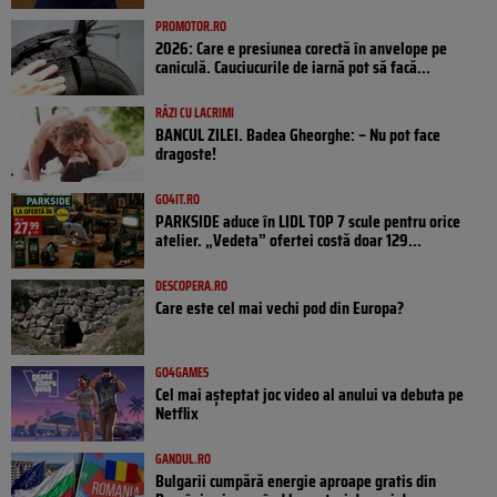
PROMOTOR.RO
2026: Care e presiunea corectă în anvelope pe
caniculă. Cauciucurile de iarnă pot să facă...
RÂZI CU LACRIMI
BANCUL ZILEI. Badea Gheorghe: – Nu pot face
dragoste!
GO4IT.RO
PARKSIDE aduce în LIDL TOP 7 scule pentru orice
atelier. „Vedeta” ofertei costă doar 129...
DESCOPERA.RO
Care este cel mai vechi pod din Europa?
GO4GAMES
Cel mai așteptat joc video al anului va debuta pe
Netflix
GANDUL.RO
Bulgarii cumpără energie aproape gratis din