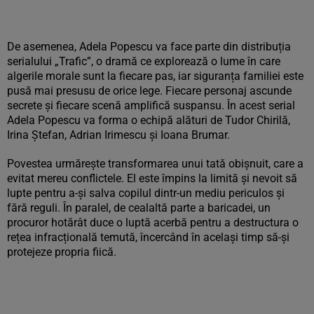
De asemenea, Adela Popescu va face parte din distribuția
serialului „Trafic”, o dramă ce explorează o lume în care
algerile morale sunt la fiecare pas, iar siguranța familiei este
pusă mai presusu de orice lege. Fiecare personaj ascunde
secrete și fiecare scenă amplifică suspansu. În acest serial
Adela Popescu va forma o echipă alături de Tudor Chirilă,
Irina Ștefan, Adrian Irimescu și Ioana Brumar.
Povestea urmărește transformarea unui tată obișnuit, care a
evitat mereu conflictele. El este împins la limită și nevoit să
lupte pentru a-și salva copilul dintr-un mediu periculos și
fără reguli. În paralel, de cealaltă parte a baricadei, un
procuror hotărât duce o luptă acerbă pentru a destructura o
rețea infracțională temută, încercând în același timp să-și
protejeze propria fiică.