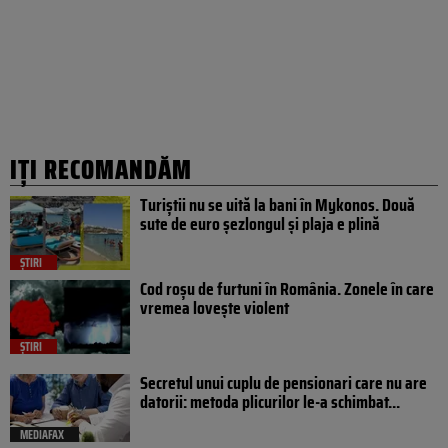
IȚI RECOMANDĂM
Turiștii nu se uită la bani în Mykonos. Două
sute de euro șezlongul și plaja e plină
ȘTIRI
Cod roșu de furtuni în România. Zonele în care
vremea lovește violent
ȘTIRI
Secretul unui cuplu de pensionari care nu are
datorii: metoda plicurilor le-a schimbat...
MEDIAFAX