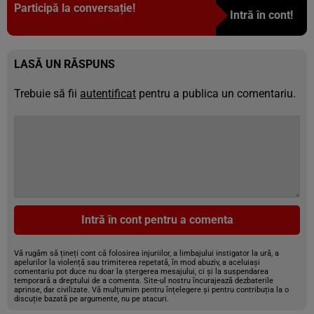
Participă la conversație!
Intră în cont!
LASĂ UN RĂSPUNS
Trebuie să fii
autentificat
pentru a publica un comentariu.
Intră în cont pentru a comenta
Vă rugăm să țineți cont că folosirea injuriilor, a limbajului instigator la ură, a
apelurilor la violență sau trimiterea repetată, în mod abuziv, a aceluiași
comentariu pot duce nu doar la ștergerea mesajului, ci și la suspendarea
temporară a dreptului de a comenta. Site-ul nostru încurajează dezbaterile
aprinse, dar civilizate. Vă mulțumim pentru înțelegere și pentru contribuția la o
discuție bazată pe argumente, nu pe atacuri.