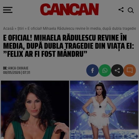
Acasă
»
Știri
»
E oficial! Mihaela Rădulescu revine în media, după dubla tragedie din
E OFICIAL! MIHAELA RĂDULESCU REVINE ÎN
MEDIA, DUPĂ DUBLA TRAGEDIE DIN VIAȚA EI:
”FELIX AR FI FOST MÂNDRU”
DE:
ANCA CHIHAIE
08/05/2026 | 07:31