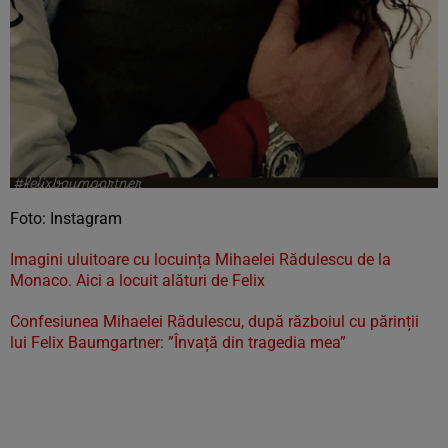
Foto: Instagram
Imagini uluitoare cu locuința Mihaelei Rădulescu de la
Monaco. Aici a locuit alături de Felix
Confesiunea Mihaelei Rădulescu, după războiul cu părinții
lui Felix Baumgartner: ”Învață din tragedia mea”