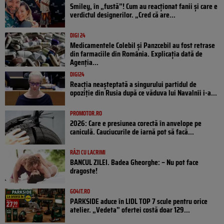
Smiley, în „fustă”! Cum au reacționat fanii și care e
verdictul designerilor. „Cred că are...
DIGI 24
Medicamentele Colebil și Panzcebil au fost retrase
din farmaciile din România. Explicația dată de
Agenția...
DIGI24
Reacția neașteptată a singurului partidul de
opoziţie din Rusia după ce văduva lui Navalnîi i-a...
PROMOTOR.RO
2026: Care e presiunea corectă în anvelope pe
caniculă. Cauciucurile de iarnă pot să facă...
RÂZI CU LACRIMI
BANCUL ZILEI. Badea Gheorghe: – Nu pot face
dragoste!
GO4IT.RO
PARKSIDE aduce în LIDL TOP 7 scule pentru orice
atelier. „Vedeta” ofertei costă doar 129...