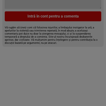
Intră în cont pentru a comenta
Vă rugăm să țineți cont că folosirea injuriilor, a limbajului instigator la ură, a
apelurilor la violență sau trimiterea repetată, în mod abuziv, a aceluiași
comentariu pot duce nu doar la ștergerea mesajului, ci și la suspendarea
temporară a dreptului de a comenta. Site-ul nostru încurajează dezbaterile
aprinse, dar civilizate. Vă mulțumim pentru înțelegere și pentru contribuția la o
discuție bazată pe argumente, nu pe atacuri.