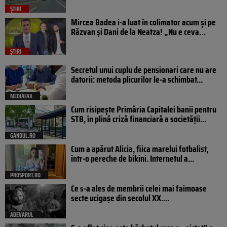
ȘTIRI
Mircea Badea i-a luat în colimator acum și pe
Răzvan și Dani de la Neatza! „Nu e ceva…
ȘTIRI
Secretul unui cuplu de pensionari care nu are
datorii: metoda plicurilor le-a schimbat...
MEDIAFAX
Cum risipește Primăria Capitalei banii pentru
STB, în plină criză financiară a societății...
GANDUL.RO
Cum a apărut Alicia, fiica marelui fotbalist,
într-o pereche de bikini. Internetul a...
PROSPORT.RO
Ce s-a ales de membrii celei mai faimoase
secte ucigașe din secolul XX....
ADEVARUL