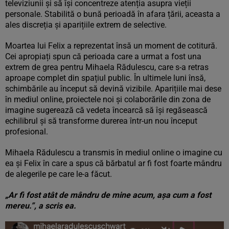
televiziunii și să își concentreze atenția asupra vieții
personale. Stabilită o bună perioadă în afara țării, aceasta a
ales discreția și aparițiile extrem de selective.
Moartea lui Felix a reprezentat însă un moment de cotitură.
Cei apropiați spun că perioada care a urmat a fost una
extrem de grea pentru Mihaela Rădulescu, care s-a retras
aproape complet din spațiul public. În ultimele luni însă,
schimbările au început să devină vizibile. Aparițiile mai dese
în mediul online, proiectele noi și colaborările din zona de
imagine sugerează că vedeta încearcă să își regăsească
echilibrul și să transforme durerea într-un nou început
profesional.
Mihaela Rădulescu a transmis în mediul online o imagine cu
ea și Felix în care a spus că bărbatul ar fi fost foarte mândru
de alegerile pe care le-a făcut.
„Ar fi fost atât de mândru de mine acum, așa cum a fost
mereu.”, a scris ea.