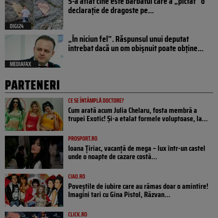
S-a aflat cine este bărbatul care a „pictat” o
declarație de dragoste pe...
DIGI24
„În niciun fel”. Răspunsul unui deputat
întrebat dacă un om obișnuit poate obține...
MEDIAFAX
PARTENERI
CE SE ÎNTÂMPLĂ DOCTORE?
Cum arată acum Julia Chelaru, fosta membră a
trupei Exotic! Și-a etalat formele voluptoase, la...
PROSPORT.RO
Ioana Țiriac, vacanță de mega – lux într-un castel
unde o noapte de cazare costă...
CIAO.RO
Poveştile de iubire care au rămas doar o amintire!
Imagini tari cu Gina Pistol, Răzvan...
CLICK.RO