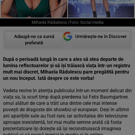
Mihaela Rădulescu /Foto: Social media
Adaugă-ne ca sursă
Urmărește-ne în Discover
preferată
După o perioadă lungă în care a ales să stea departe de
lumina reflectoarelor și să își trăiască viața într-un registru
mult mai discret, Mihaela Rădulescu pare pregătită pentru
un nou început. Iată despre ce este vorba!
Vedeta revine în atenția publicului într-un moment delicat din
viața sa, la scurt timp după pierderea lui Felix Baumgartner,
omul alături de care a trăit una dintre cele mai intense
povești de dragoste din showbiz-ul european. Deși în ultimii
ani aparițiile sale au fost rare, iar activitatea din televiziune
aproape inexistentă, tot mai multe semne arată că fosta
prezentatoare își dorește să își reconstruiască imaginea
publică și să revină treptat în media și în online.