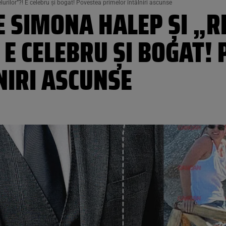
lurilor”?! E celebru și bogat! Povestea primelor întâlniri ascunse
PE SIMONA HALEP ȘI „R
E CELEBRU ȘI BOGAT!
NIRI ASCUNSE