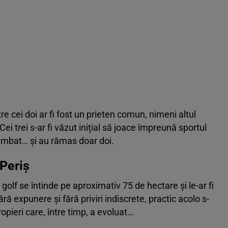
tre cei doi ar fi fost un prieten comun, nimeni altul
i trei s-ar fi văzut inițial să joace împreună sportul
imbat… și au rămas doar doi.
 Periș
olf se întinde pe aproximativ 75 de hectare și le-ar fi
ără expunere și fără priviri indiscrete, practic acolo s-
ropieri care, între timp, a evoluat…