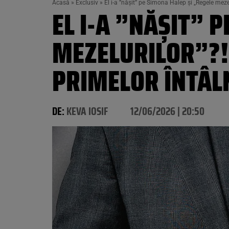
Acasă
»
Exclusiv
»
El i-a ”nășit” pe Simona Halep și „Regele meze
EL I-A ”NĂȘIT” 
MEZELURILOR”?! 
PRIMELOR ÎNTÂL
DE:
KEVA IOSIF
12/06/2026 | 20:50