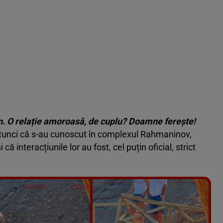
n. O relație amoroasă, de cuplu? Doamne ferește!
tunci că s-au cunoscut în complexul Rahmaninov,
 interacțiunile lor au fost, cel puțin oficial, strict