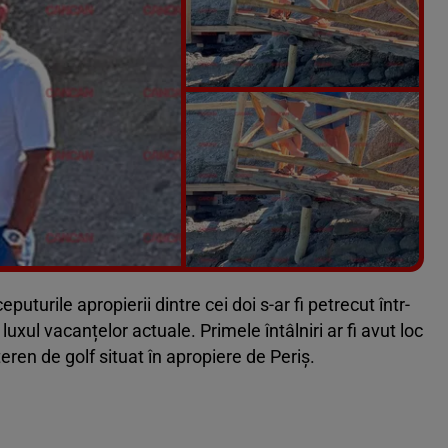
Vezi galeria foto
7 poze
ceputurile apropierii dintre cei doi s-ar fi petrecut într-
uxul vacanțelor actuale. Primele întâlniri ar fi avut loc
eren de golf situat în apropiere de Periș.