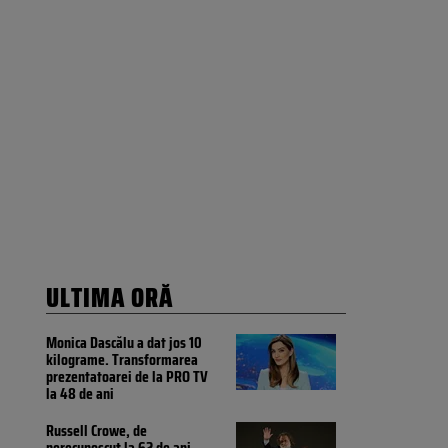
ULTIMA ORĂ
Monica Dascălu a dat jos 10
kilograme. Transformarea
prezentatoarei de la PRO TV
la 48 de ani
Russell Crowe, de
nerecunoscut la 62 de ani.