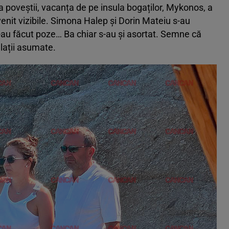
 a poveștii, vacanța de pe insula bogaților, Mykonos, a
enit vizibile. Simona Halep și Dorin Mateiu s-au
i-au făcut poze… Ba chiar s-au și asortat. Semne că
elații asumate.