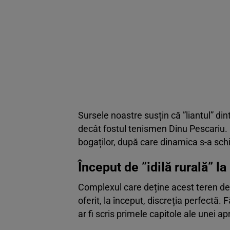
Sursele noastre susțin că ”liantul” din
decât fostul tenismen Dinu Pescariu. Ce
bogaților, după care dinamica s-a sch
Început de ”idilă rurală” la
Complexul care deține acest teren de g
oferit, la început, discreția perfectă. F
ar fi scris primele capitole ale unei ap