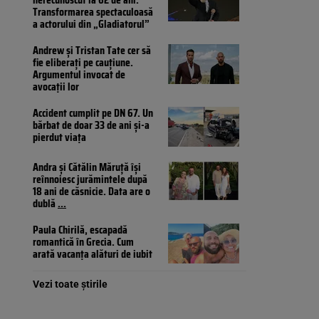
Transformarea spectaculoasă
a actorului din „Gladiatorul”
Andrew și Tristan Tate cer să
fie eliberați pe cauțiune.
Argumentul invocat de
avocații lor
Accident cumplit pe DN 67. Un
bărbat de doar 33 de ani și-a
pierdut viața
Andra și Cătălin Măruță își
reînnoiesc jurămintele după
18 ani de căsnicie. Data are o
dublă
...
Paula Chirilă, escapadă
romantică în Grecia. Cum
arată vacanța alături de iubit
Vezi toate știrile