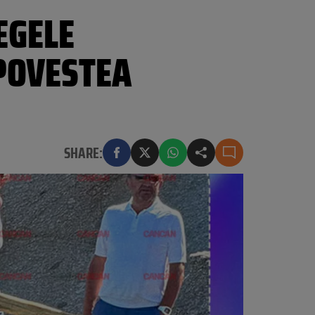
EGELE
 POVESTEA
SHARE: