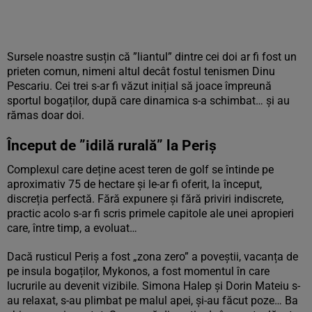
Sursele noastre susțin că ”liantul” dintre cei doi ar fi fost un
prieten comun, nimeni altul decât fostul tenismen Dinu
Pescariu. Cei trei s-ar fi văzut inițial să joace împreună
sportul bogaților, după care dinamica s-a schimbat… și au
rămas doar doi.
Început de ”idilă rurală” la Periș
Complexul care deține acest teren de golf se întinde pe
aproximativ 75 de hectare și le-ar fi oferit, la început,
discreția perfectă. Fără expunere și fără priviri indiscrete,
practic acolo s-ar fi scris primele capitole ale unei apropieri
care, între timp, a evoluat…
Dacă rusticul Periș a fost „zona zero” a poveștii, vacanța de
pe insula bogaților, Mykonos, a fost momentul în care
lucrurile au devenit vizibile. Simona Halep și Dorin Mateiu s-
au relaxat, s-au plimbat pe malul apei, și-au făcut poze… Ba