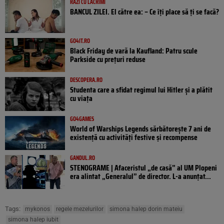
RÂZI CU LACRIMI
BANCUL ZILEI. El către ea: – Ce îți place să ți se facă?
GO4IT.RO
Black Friday de vară la Kaufland: Patru scule
Parkside cu prețuri reduse
DESCOPERA.RO
Studenta care a sfidat regimul lui Hitler și a plătit
cu viața
GO4GAMES
World of Warships Legends sărbătorește 7 ani de
existență cu activități festive și recompense
GANDUL.RO
STENOGRAME | Afaceristul „de casă” al UM Plopeni
era alintat „Generalul” de director. L-a anunțat...
Tags:
mykonos
regele mezelurilor
simona halep dorin mateiu
simona halep iubit