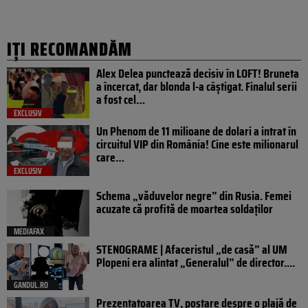
IȚI RECOMANDĂM
Alex Delea punctează decisiv în LOFT! Bruneta
a încercat, dar blonda l-a câștigat. Finalul serii
a fost cel…
EXCLUSIV
Un Phenom de 11 milioane de dolari a intrat în
circuitul VIP din România! Cine este milionarul
care…
EXCLUSIV
Schema „văduvelor negre” din Rusia. Femei
acuzate că profită de moartea soldaților
MEDIAFAX
STENOGRAME | Afaceristul „de casă” al UM
Plopeni era alintat „Generalul” de director....
GANDUL.RO
Prezentatoarea TV, postare despre o plajă de