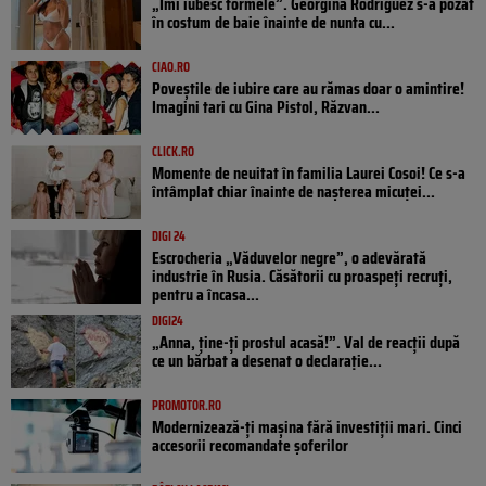
„Îmi iubesc formele”. Georgina Rodriguez s-a pozat
în costum de baie înainte de nunta cu...
CIAO.RO
Poveştile de iubire care au rămas doar o amintire!
Imagini tari cu Gina Pistol, Răzvan...
CLICK.RO
Momente de neuitat în familia Laurei Cosoi! Ce s-a
întâmplat chiar înainte de nașterea micuței...
DIGI 24
Escrocheria „Văduvelor negre”, o adevărată
industrie în Rusia. Căsătorii cu proaspeți recruți,
pentru a încasa...
DIGI24
„Anna, ţine-ţi prostul acasă!”. Val de reacții după
ce un bărbat a desenat o declarație...
PROMOTOR.RO
Modernizează-ți mașina fără investiții mari. Cinci
accesorii recomandate șoferilor