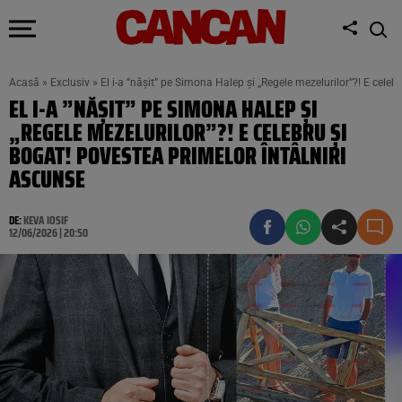
Acasă
»
Exclusiv
»
El i-a ”nășit” pe Simona Halep și „Regele mezelurilor”?! E celeb
EL I-A ”NĂȘIT” PE SIMONA HALEP ȘI
„REGELE MEZELURILOR”?! E CELEBRU ȘI
BOGAT! POVESTEA PRIMELOR ÎNTÂLNIRI
ASCUNSE
DE:
KEVA IOSIF
12/06/2026 | 20:50