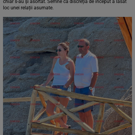
chiar s-au și asortat. Semne că discreția de început a lăsat
loc unei relații asumate.