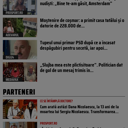
nudiști: „Bine te-am găsit, Amsterdam”
PROSPORT.RO
Moștenire de coșmar: a primit casa tatălui și o
datorie de 228.000 de...
ADEVARUL
Tupeul unui primar PSD după ce a încasat
despăgubiri pentru secetă, iar apoi...
DIGI24
„Slujba mea este plictisitoare”. Politician dat
de gol de un mesaj trimis în...
MEDIAFAX
PARTENERI
CE SE ÎNTÂMPLĂ DOCTORE?
Cum arată astăzi Dana Nicolaescu, la 13 ani de la
moartea lui Sergiu Nicolaescu. Transformarea...
PROSPORT.RO