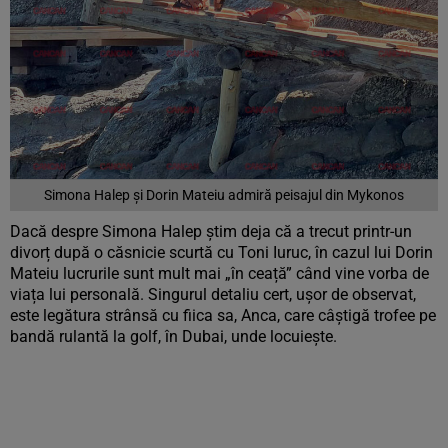
Simona Halep și Dorin Mateiu admiră peisajul din Mykonos
Dacă despre Simona Halep știm deja că a trecut printr-un
divorț după o căsnicie scurtă cu Toni Iuruc, în cazul lui Dorin
Mateiu lucrurile sunt mult mai „în ceață” când vine vorba de
viața lui personală. Singurul detaliu cert, ușor de observat,
este legătura strânsă cu fiica sa, Anca, care câștigă trofee pe
bandă rulantă la golf, în Dubai, unde locuiește.