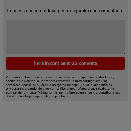
Trebuie să fii
autentificat
pentru a publica un comentariu.
Intră în cont pentru a comenta
Vă rugăm să țineți cont că folosirea injuriilor, a limbajului instigator la ură, a
apelurilor la violență sau trimiterea repetată, în mod abuziv, a aceluiași
comentariu pot duce nu doar la ștergerea mesajului, ci și la suspendarea
temporară a dreptului de a comenta. Site-ul nostru încurajează dezbaterile
aprinse, dar civilizate. Vă mulțumim pentru înțelegere și pentru contribuția la o
discuție bazată pe argumente, nu pe atacuri.