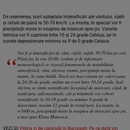
De asemenea, sunt așteptate intensificări ale vântului, vijelii
și rafale de până la 50-70 km/h. La munte, în special vor fi
precipitații mixte în noaptea de miercuri spre joi. Valorile
termice vor fi cuprinse între 10 și 24 grade Celsius, iar în
zonele depresionare minima va fi de 0 grade Celsius.
Vor fi şi intensificări de vânt, vijelii, rafale 50-70 km pe oră.
Până joi, la ora 10.00, vorbim și de informare
meteorologică ce vizează fenomenele de instabilitate
atmosferică, vânt, răcirea vremii, precipitații mixte la
munte, în zona înaltă. Dacă azi mai contam pe valori pana
la 24-26 de grade, mâine un ecart între 10-24 grade, însă
răcirea se simte semnificativ începând de miercuri, când, în
toată țara, atât maximele, cât și minimele vor cobori
semnificativ la 10-19 grade cu minime 0 grade în
depresiuni, maxim 12 grade în restul tarii. La munte, la
+1600 m, precipitații mixte în noaptea de miercuri spre joi,
a mai spus Elena Mateescu.
VEZI ȘI:
Prima zi de caniculă în București. Pe ce dată vin