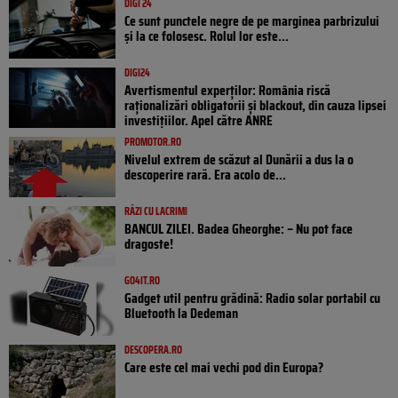
DIGI 24
Ce sunt punctele negre de pe marginea parbrizului
și la ce folosesc. Rolul lor este...
DIGI24
Avertismentul experților: România riscă
raționalizări obligatorii și blackout, din cauza lipsei
investițiilor. Apel către ANRE
PROMOTOR.RO
Nivelul extrem de scăzut al Dunării a dus la o
descoperire rară. Era acolo de...
RÂZI CU LACRIMI
BANCUL ZILEI. Badea Gheorghe: – Nu pot face
dragoste!
GO4IT.RO
Gadget util pentru grădină: Radio solar portabil cu
Bluetooth la Dedeman
DESCOPERA.RO
Care este cel mai vechi pod din Europa?