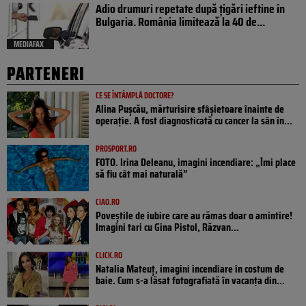
Adio drumuri repetate după țigări ieftine în
Bulgaria. România limitează la 40 de...
MEDIAFAX
PARTENERI
CE SE ÎNTÂMPLĂ DOCTORE?
Alina Pușcău, mărturisire sfâșietoare înainte de
operație. A fost diagnosticată cu cancer la sân în...
PROSPORT.RO
FOTO. Irina Deleanu, imagini incendiare: „Îmi place
să fiu cât mai naturală”
CIAO.RO
Poveştile de iubire care au rămas doar o amintire!
Imagini tari cu Gina Pistol, Răzvan...
CLICK.RO
Natalia Mateuț, imagini incendiare în costum de
baie. Cum s-a lăsat fotografiată în vacanța din...