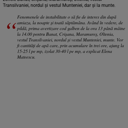
Transilvaniei, nordul şi vestul Munteniei, dar și la munte.
Fenomenele de instabilitate o să fie de interes din după
amiaza, la noapte și toată săptămâna. Având în vedere, de
pildă, prima avertizare cod galben de la ora 13 până mâine
la 14.00 pentru Banat, Crişana, Maramureş, Oltenia,
vestul Transilvaniei, nordul şi vestul Munteniei, munte. Vor
fi cantități de apă care, prin acumulare în trei ore, ajung la
15-25 l pe mp, izolat 30-40 l pe mp, a explicat Elena
Mateescu.