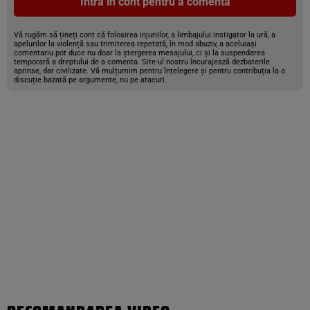
Intră în cont pentru a comenta
Vă rugăm să țineți cont că folosirea injuriilor, a limbajului instigator la ură, a
apelurilor la violență sau trimiterea repetată, în mod abuziv, a aceluiași
comentariu pot duce nu doar la ștergerea mesajului, ci și la suspendarea
temporară a dreptului de a comenta. Site-ul nostru încurajează dezbaterile
aprinse, dar civilizate. Vă mulțumim pentru înțelegere și pentru contribuția la o
discuție bazată pe argumente, nu pe atacuri.