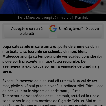
Elena Mateescu anunță că vine urgia în România
Adaugă-ne ca sursă
Urmărește-ne în Discover
preferată
După câteva zile în care am avut parte de vreme caldă în
mai toată țara, lucrurile se schimbă din nou. Elena
Mateescu anunță că temperaturile vor scădea considerabil,
ploile vor fi prezente în majoritatea regiunilor. De
asemenea, a explicat că vor urma episoade de grindină și
vijelii.
Experții în meteorologie anunță că urmează un val de aer
rece, ploile și vântul puternic vor fi la ordinea zilei. Primul cod
galben va intra în vigoare chiar de marți, 12 mai.
Temperaturile vor scădea destul de mult, astfel că în unele
zone se vor înregistra maxime de 0 grade Celsius. Mai mult
decât atât, în zona montană sunt așteptate precipitații mixte.