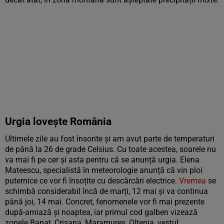
Urgia lovește România
Ultimele zile au fost însorite și am avut parte de temperaturi
de până la 26 de grade Celsius. Cu toate acestea, soarele nu
va mai fi pe cer și asta pentru că se anunță urgia. Elena
Mateescu, specialistă în meteorologie anunță că vin ploi
puternice ce vor fi însoțite cu descărcări electrice.
Vremea
se
schimbă considerabil încă de marți, 12 mai și va continua
până joi, 14 mai. Concret, fenomenele vor fi mai prezente
după-amiază și noaptea, iar primul cod galben vizează
zonele Banat, Crişana, Maramureş, Oltenia, vestul