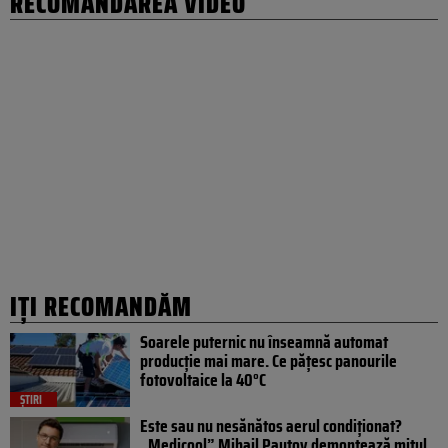
RECOMANDAREA VIDEO
IȚI RECOMANDĂM
Soarele puternic nu înseamnă automat
producție mai mare. Ce pățesc panourile
fotovoltaice la 40°C
ȘTIRI
Este sau nu nesănătos aerul condiționat?
„Medicool” Mihail Pautov demontează mitul