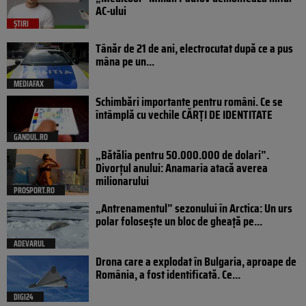
AC-ului
ȘTIRI
Tânăr de 21 de ani, electrocutat după ce a pus
mâna pe un...
MEDIAFAX
Schimbări importante pentru români. Ce se
întâmplă cu vechile CĂRȚI DE IDENTITATE
GANDUL.RO
„Bătălia pentru 50.000.000 de dolari”.
Divorțul anului: Anamaria atacă averea
milionarului
PROSPORT.RO
„Antrenamentul” sezonului în Arctica: Un urs
polar folosește un bloc de gheață pe...
ADEVARUL
Drona care a explodat în Bulgaria, aproape de
România, a fost identificată. Ce...
DIGI24