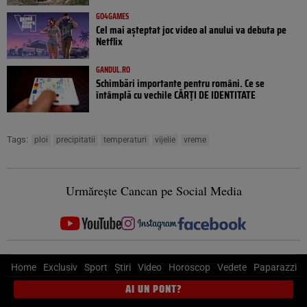
GO4GAMES
Cel mai așteptat joc video al anului va debuta pe
Netflix
GANDUL.RO
Schimbări importante pentru români. Ce se
întâmplă cu vechile CĂRȚI DE IDENTITATE
Tags:
ploi
precipitatii
temperaturi
vijelie
vreme
Urmărește Cancan pe Social Media
Home
Exclusiv
Sport
Știri
Video
Horoscop
Vedete
Paparazzi
AI UN PONT?