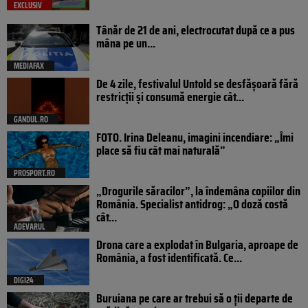
EXCLUSIV
Tânăr de 21 de ani, electrocutat după ce a pus
mâna pe un...
MEDIAFAX
De 4 zile, festivalul Untold se desfășoară fără
restricții și consumă energie cât...
GANDUL.RO
FOTO. Irina Deleanu, imagini incendiare: „Îmi
place să fiu cât mai naturală”
PROSPORT.RO
„Drogurile săracilor”, la îndemâna copiilor din
România. Specialist antidrog: „O doză costă
cât...
ADEVARUL
Drona care a explodat în Bulgaria, aproape de
România, a fost identificată. Ce...
DIGI24
Buruiana pe care ar trebui să o ții departe de