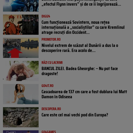
„efectul Flynn invers” și de ce îi îngrijorează...
DIGI24
Cum funcționează Sovintern, noua rețea
internațională a „socialiștilor” cu care Kremlinul
atrage recruți din Occident...
PROMOTOR.RO
Nivelul extrem de scăzut al Dunării a dus la o
descoperire rară. Era acolo de...
RÂZI CU LACRIMI
BANCUL ZILEI. Badea Gheorghe: – Nu pot face
dragoste!
GO4IT.RO
Cascadoarea de 137 cm care a fost dublura lui Matt
Damon în Odiseea
DESCOPERA.RO
Care este cel mai vechi pod din Europa?
GO4GAMES