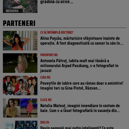
grădină cu orice...
MEDIAFAX
PARTENERI
CE SE ÎNTÂMPLĂ DOCTORE?
Alina Pușcău, mărturisire sfâșietoare înainte de
operație. A fost diagnosticată cu cancer la sân în...
PROSPORT.RO
Antonela Pătruț, iubita mult mai tânără a
milionarului Arpad Paszkany, s-a fotografiat în
jacuzzi
CIAO.RO
Poveştile de iubire care au rămas doar o amintire!
Imagini tari cu Gina Pistol, Răzvan...
CLICK.RO
Natalia Mateuț, imagini incendiare în costum de
baie. Cum s-a lăsat fotografiată în vacanța din...
DIGI 24
Devin oamenii mai puțin inteligenți? Ce este