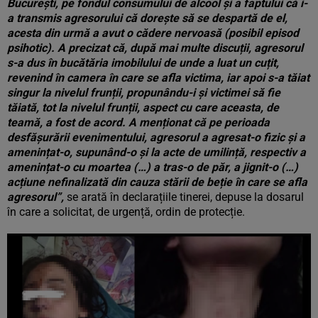
București, pe fondul consumului de alcool și a faptului că i-
a transmis agresorului că dorește să se despartă de el,
acesta din urmă a avut o cădere nervoasă (posibil episod
psihotic). A precizat că, după mai multe discuții, agresorul
s-a dus în bucătăria imobilului de unde a luat un cuțit,
revenind în camera în care se afla victima, iar apoi s-a tăiat
singur la nivelul frunții, propunându-i și victimei să fie
tăiată, tot la nivelul frunții, aspect cu care aceasta, de
teamă, a fost de acord. A menționat că pe perioada
desfășurării evenimentului, agresorul a agresat-o fizic și a
amenințat-o, supunând-o și la acte de umilință, respectiv a
amenințat-o cu moartea (…) a tras-o de păr, a jignit-o (…)
acțiune nefinalizată din cauza stării de beție în care se afla
agresorul”,
se arată în declarațiile tinerei, depuse la dosarul
în care a solicitat, de urgență, ordin de protecție.