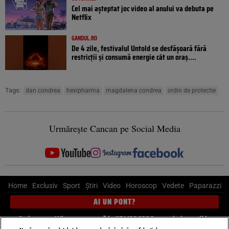
Cel mai așteptat joc video al anului va debuta pe
Netflix
GANDUL.RO
De 4 zile, festivalul Untold se desfășoară fără
restricții și consumă energie cât un oraș....
Tags:
dan condrea
hexipharma
magdalena condrea
ordin de protectie
Urmărește Cancan pe Social Media
Home
Exclusiv
Sport
Știri
Video
Horoscop
Vedete
Paparazzi
AI UN PONT?
Scrie-ne pe Whatsapp
, sună la 0741226226 sau trimite mail la