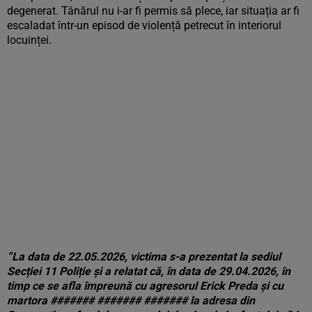
degenerat. Tânărul nu i-ar fi permis să plece, iar situația ar fi
escaladat într-un episod de violență petrecut în interiorul
locuinței.
”La data de 22.05.2026, victima s-a prezentat la sediul
Secției 11 Poliție și a relatat că, în data de 29.04.2026, în
timp ce se afla împreună cu agresorul Erick Preda și cu
martora ####### ####### ####### la adresa din