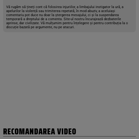
Vă rugăm să țineți cont că folosirea injuriilor, a limbajului instigator la ură, a
apelurilor la violență sau trimiterea repetată, în mod abuziv, a aceluiași
comentariu pot duce nu doar la ștergerea mesajului, ci și la suspendarea
temporară a dreptului de a comenta. Site-ul nostru încurajează dezbaterile
aprinse, dar civilizate. Vă mulțumim pentru înțelegere și pentru contribuția la o
discuție bazată pe argumente, nu pe atacuri.
RECOMANDAREA VIDEO