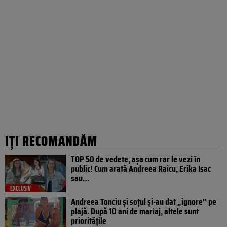
IȚI RECOMANDĂM
TOP 50 de vedete, așa cum rar le vezi în
public! Cum arată Andreea Raicu, Erika Isac
sau…
EXCLUSIV
Andreea Tonciu și soțul și-au dat „ignore” pe
plajă. După 10 ani de mariaj, altele sunt
prioritățile