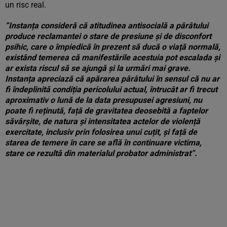
un risc real.
”Instanța consideră că atitudinea antisocială a pârâtului
produce reclamantei o stare de presiune și de disconfort
psihic, care o împiedică în prezent să ducă o viață normală,
existând temerea că manifestările acestuia pot escalada și
ar exista riscul să se ajungă și la urmări mai grave.
Instanța apreciază că apărarea pârâtului în sensul că nu ar
fi îndeplinită condiția pericolului actual, întrucât ar fi trecut
aproximativ o lună de la data presupusei agresiuni, nu
poate fi reținută, față de gravitatea deosebită a faptelor
săvârșite, de natura și intensitatea actelor de violență
exercitate, inclusiv prin folosirea unui cuțit, și față de
starea de temere în care se află în continuare victima,
stare ce rezultă din materialul probator administrat”.