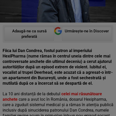
Adaugă-ne ca sursă
Urmărește-ne în Discover
preferată
Fiica lui Dan Condrea, fostul patron al imperiului
HexiPharma (nume rămas în centrul uneia dintre cele mai
controversate anchete din ultimul deceniu) a cerut ajutorul
autorităților după un episod extrem de violent. Iubitul ei,
vocalist al trupei Deerhead, este acuzat că a agresat-o într-
un apartament din București, unde a fost sechestrată și
mutilată după ce a încercat să se despartă de el.
La 10 ani distanță de la debutul
celei mai răsunătoare
anchete
care a avut loc în România, dosarul Hexipharma,
care a zguduit sistemul medical și a rămas în atenția publică
inclusiv după sinuciderea patronului Dan Condrea, numele
familiei revine acum în prim-plan într-un nou episod șocant..