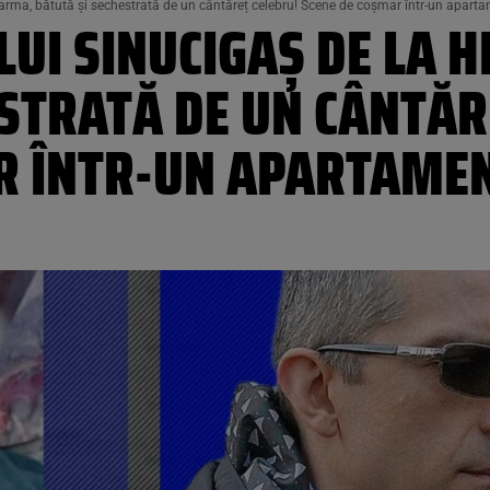
harma, bătută și sechestrată de un cântăreț celebru! Scene de coșmar într-un aparta
LUI SINUCIGAȘ DE LA
STRATĂ DE UN CÂNTĂR
R ÎNTR-UN APARTAMEN