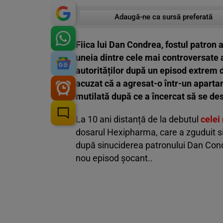
Adaugă-ne ca sursă preferată
Fiica lui Dan Condrea, fostul patron
uneia dintre cele mai controversate a
autorităților după un episod extrem de
acuzat că a agresat-o într-un aparta
mutilată după ce a încercat să se des
La 10 ani distanță de la debutul
celei
dosarul Hexipharma, care a zguduit si
după sinuciderea patronului Dan Condr
nou episod șocant..