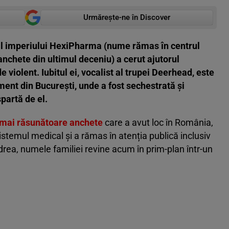
Urmărește-ne în Discover
 al imperiului HexiPharma (nume rămas în centrul
nchete din ultimul deceniu) a cerut ajutorul
 violent. Iubitul ei, vocalist al trupei Deerhead, este
ment din București, unde a fost sechestrată și
partă de el.
 mai răsunătoare anchete
care a avut loc în România,
stemul medical și a rămas în atenția publică inclusiv
ea, numele familiei revine acum în prim-plan într-un