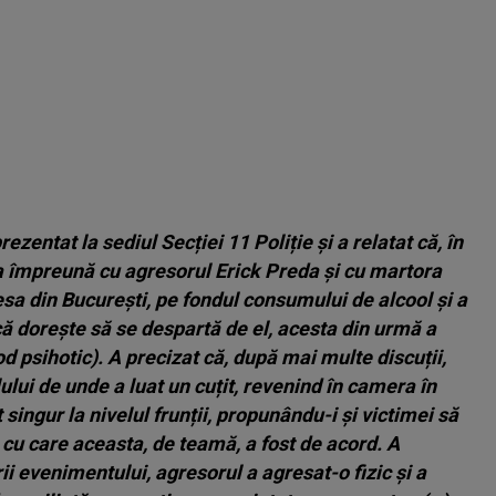
ezentat la sediul Secției 11 Poliție și a relatat că, în
la împreună cu agresorul Erick Preda și cu martora
din București, pe fondul consumului de alcool și a
că dorește să se despartă de el, acesta din urmă a
d psihotic). A precizat că, după mai multe discuții,
ului de unde a luat un cuțit, revenind în camera în
t singur la nivelul frunții, propunându-i și victimei să
ect cu care aceasta, de teamă, a fost de acord. A
i evenimentului, agresorul a agresat-o fizic și a