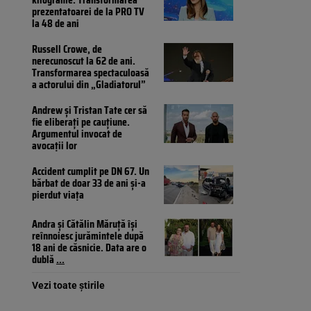
prezentatoarei de la PRO TV
la 48 de ani
Russell Crowe, de
nerecunoscut la 62 de ani.
Transformarea spectaculoasă
a actorului din „Gladiatorul”
Andrew și Tristan Tate cer să
fie eliberați pe cauțiune.
Argumentul invocat de
avocații lor
Accident cumplit pe DN 67. Un
bărbat de doar 33 de ani și-a
pierdut viața
Andra și Cătălin Măruță își
reînnoiesc jurămintele după
18 ani de căsnicie. Data are o
dublă
...
Vezi toate știrile