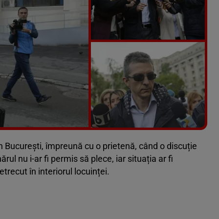
Vezi galeria foto
8 poze
n București, împreună cu o prietenă, când o discuție
ul nu i-ar fi permis să plece, iar situația ar fi
trecut în interiorul locuinței.