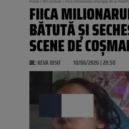
Acasă
»
Știri exclusiv
»
Fiica milionarului sinucigaș de la Hexip
FIICA MILIONARU
BĂTUTĂ ȘI SECHE
SCENE DE COȘMA
DE:
KEVA IOSIF
10/06/2026 | 20:50