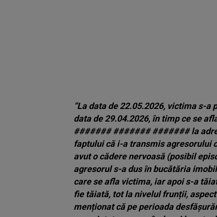
”La data de 22.05.2026, victima s-a pr
data de 29.04.2026, în timp ce se af
####### ####### ####### la adresa 
faptului că i-a transmis agresorului 
avut o cădere nervoasă (posibil episo
agresorul s-a dus în bucătăria imobil
care se afla victima, iar apoi s-a tăia
fie tăiată, tot la nivelul frunții, asp
menționat că pe perioada desfășurări