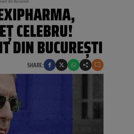
ment din București
 HEXIPHARMA,
EȚ CELEBRU!
T DIN BUCUREȘTI
SHARE: