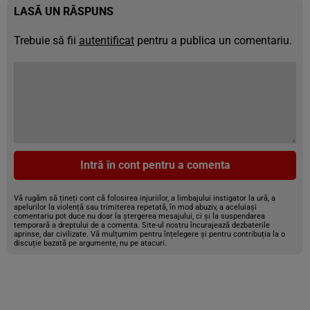
LASĂ UN RĂSPUNS
Trebuie să fii
autentificat
pentru a publica un comentariu.
Intră în cont pentru a comenta
Vă rugăm să țineți cont că folosirea injuriilor, a limbajului instigator la ură, a
apelurilor la violență sau trimiterea repetată, în mod abuziv, a aceluiași
comentariu pot duce nu doar la ștergerea mesajului, ci și la suspendarea
temporară a dreptului de a comenta. Site-ul nostru încurajează dezbaterile
aprinse, dar civilizate. Vă mulțumim pentru înțelegere și pentru contribuția la o
discuție bazată pe argumente, nu pe atacuri.