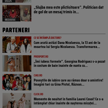
DIGI24
„Slujba mea este plictisitoare”. Politician dat
de gol de un mesaj trimis în...
MEDIAFAX
PARTENERI
CE SE ÎNTÂMPLĂ DOCTORE?
Cum arată astăzi Dana Nicolaescu, la 13 ani de la
moartea lui Sergiu Nicolaescu. Transformarea...
PROSPORT.RO
„Îmi iubesc formele”. Georgina Rodriguez s-a pozat
în costum de baie înainte de nunta cu...
CIAO.RO
Poveştile de iubire care au rămas doar o amintire!
Imagini tari cu Gina Pistol, Răzvan...
CLICK.RO
Momente de neuitat în familia Laurei Cosoi! Ce s-a
întâmplat chiar înainte de nașterea micuței...