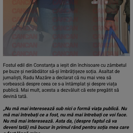
Fostul edil din Constanța a ieșit din închisoare cu zâmbetul
pe buze și nerăbdător să-și îmbrățișeze soția. Asaltat de
jurnaliști, Radu Mazăre a declarat că nu mai vrea să
vorbească despre ceea ce s-a întâmplat și despre viața
publică. Mai mult, acesta a dezvăluit că este pregătit să
devină tată.
„Nu mă mai interesează sub nici o formă viața publică. Nu
mă mai întrebați ce a fost, nu mă mai întrebați ce voi face.
Nu mă mai interesează. Asta da, (despre faptul că va
deveni tată) mă bucur în primul rând pentru soția mea care