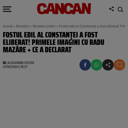
Acasă
»
Showbiz
»
Showbiz intern
»
Fostul edil al Constanței a fost eliberat! Pr
FOSTUL EDIL AL CONSTANȚEI A FOST
ELIBERAT! PRIMELE IMAGINI CU RADU
MAZĂRE + CE A DECLARAT
DE:
ALEXANDRA COSTEA
27/05/2024 | 18:27