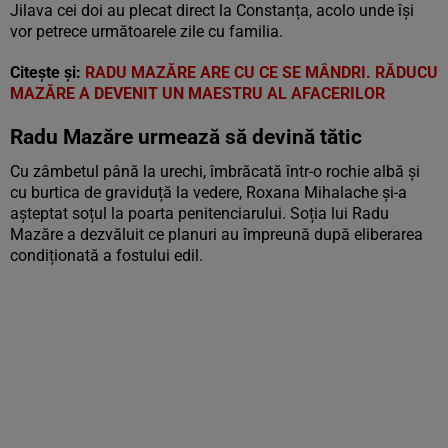
Jilava cei doi au plecat direct la Constanța, acolo unde își
vor petrece următoarele zile cu familia.
Citește și:
RADU MAZĂRE ARE CU CE SE MÂNDRI. RĂDUCU
MAZĂRE A DEVENIT UN MAESTRU AL AFACERILOR
Radu Mazăre urmează să devină tătic
Cu zâmbetul până la urechi, îmbrăcată într-o rochie albă și
cu burtica de graviduță la vedere, Roxana Mihalache și-a
așteptat soțul la poarta penitenciarului. Soția lui Radu
Mazăre a dezvăluit ce planuri au împreună după eliberarea
condiționată a fostului edil.