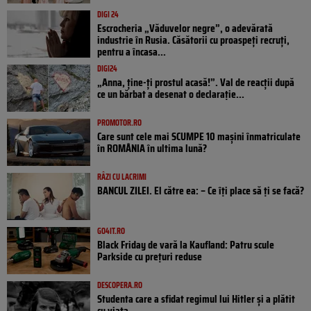
DIGI 24
Escrocheria „Văduvelor negre”, o adevărată
industrie în Rusia. Căsătorii cu proaspeți recruți,
pentru a încasa...
DIGI24
„Anna, ţine-ţi prostul acasă!”. Val de reacții după
ce un bărbat a desenat o declarație...
PROMOTOR.RO
Care sunt cele mai SCUMPE 10 mașini înmatriculate
în ROMÂNIA în ultima lună?
RÂZI CU LACRIMI
BANCUL ZILEI. El către ea: – Ce îți place să ți se facă?
GO4IT.RO
Black Friday de vară la Kaufland: Patru scule
Parkside cu prețuri reduse
DESCOPERA.RO
Studenta care a sfidat regimul lui Hitler și a plătit
cu viața