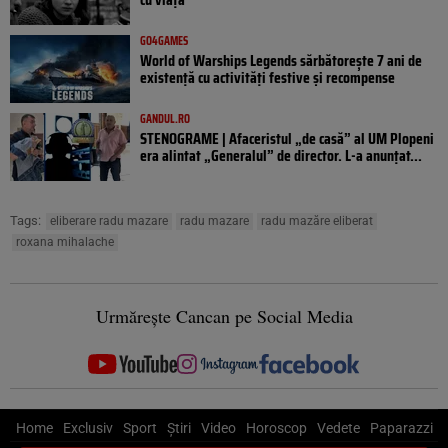
GO4GAMES
World of Warships Legends sărbătorește 7 ani de
existență cu activități festive și recompense
GANDUL.RO
STENOGRAME | Afaceristul „de casă” al UM Plopeni
era alintat „Generalul” de director. L-a anunțat...
Tags:
eliberare radu mazare
radu mazare
radu mazăre eliberat
roxana mihalache
Urmărește Cancan pe Social Media
Home
Exclusiv
Sport
Știri
Video
Horoscop
Vedete
Paparazzi