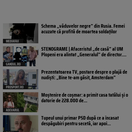
Schema „văduvelor negre” din Rusia. Femei
acuzate că profită de moartea soldaților
MEDIAFAX
STENOGRAME | Afaceristul „de casă” al UM
Plopeni era alintat „Generalul” de director....
GANDUL.RO
Prezentatoarea TV, postare despre o plajă de
nudiști: „Bine te-am găsit, Amsterdam”
PROSPORT.RO
Moștenire de coșmar: a primit casa tatălui și o
datorie de 228.000 de...
ADEVARUL
Tupeul unui primar PSD după ce a încasat
despăgubiri pentru secetă, iar apoi...