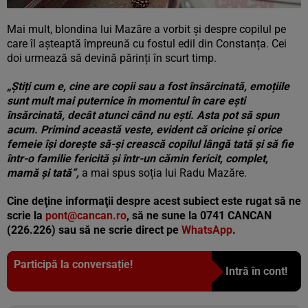
Mai mult, blondina lui Mazăre a vorbit și despre copilul pe
care îl așteaptă împreună cu fostul edil din Constanța. Cei
doi urmează să devină părinți în scurt timp.
„Știți cum e, cine are copii sau a fost însărcinată, emoțiile
sunt mult mai puternice în momentul în care ești
însărcinată, decât atunci când nu ești. Asta pot să spun
acum. Primind această veste, evident că oricine și orice
femeie își dorește să-și crească copilul lângă tată și să fie
într-o familie fericită și într-un cămin fericit, complet,
mamă și tată”,
a mai spus soția lui Radu Mazăre.
Cine deţine informaţii despre acest subiect este rugat să ne
scrie la
pont@cancan.ro
, să ne sune la 0741 CANCAN
(226.226) sau să ne scrie direct pe
WhatsApp
.
Participă la conversație!
Intră în cont!