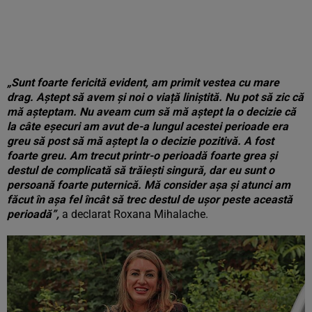
„Sunt foarte fericită evident, am primit vestea cu mare
drag. Aștept să avem și noi o viață liniștită. Nu pot să zic că
mă așteptam. Nu aveam cum să mă aștept la o decizie că
la câte eșecuri am avut de-a lungul acestei perioade era
greu să post să mă aștept la o decizie pozitivă. A fost
foarte greu. Am trecut printr-o perioadă foarte grea și
destul de complicată să trăiești singură, dar eu sunt o
persoană foarte puternică. Mă consider așa și atunci am
făcut în așa fel încât să trec destul de ușor peste această
perioadă”,
a declarat Roxana Mihalache.