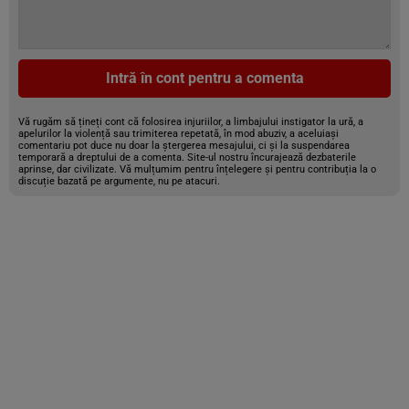
Intră în cont pentru a comenta
Vă rugăm să țineți cont că folosirea injuriilor, a limbajului instigator la ură, a
apelurilor la violență sau trimiterea repetată, în mod abuziv, a aceluiași
comentariu pot duce nu doar la ștergerea mesajului, ci și la suspendarea
temporară a dreptului de a comenta. Site-ul nostru încurajează dezbaterile
aprinse, dar civilizate. Vă mulțumim pentru înțelegere și pentru contribuția la o
discuție bazată pe argumente, nu pe atacuri.