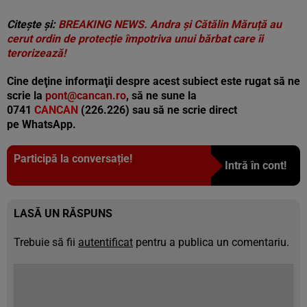
Citește și:
BREAKING NEWS. Andra și Cătălin Măruță au
cerut ordin de protecție împotriva unui bărbat care îi
terorizează!
Cine deţine informaţii despre acest subiect este rugat să ne
scrie la
pont@cancan.ro
, să ne sune la
0741
CANCAN
(226.226) sau să ne scrie direct
pe
WhatsApp.
Participă la conversație!
Intră în cont!
LASĂ UN RĂSPUNS
Trebuie să fii
autentificat
pentru a publica un comentariu.