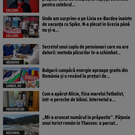
pentru celebrul…
EXCLUSIV
Unde am surprins-o pe Livia ex-Bordea înainte
de vacanța cu Spike. N-a plecat în Grecia până
nu și-a…
EXCLUSIV
Secretul unui cuplu de pensionari care nu are
datorii: metoda plicurilor le-a schimbat...
MEDIAFAX
Bulgarii cumpără energie aproape gratis din
România și o revând la prețuri de...
GANDUL.RO
Cum a apărut Alicia, fiica marelui fotbalist,
într-o pereche de bikini. Internetul a...
PROSPORT.RO
„Mi-a aruncat numărul în prăpastie”. Pățania
unui turist român în Thassos: a parcat...
ADEVARUL