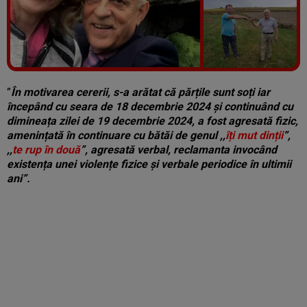
Vezi galeria foto
5 poze
”
În motivarea cererii, s-a arătat că părțile sunt soți iar
începând cu seara de 18 decembrie 2024 și continuând cu
dimineața zilei de 19 decembrie 2024, a fost agresată fizic,
amenințată în continuare cu bătăi de genul ,,
îți mut dinții
”,
,,
te rup în două
”, agresată verbal, reclamanta invocând
existența unei violențe fizice și verbale periodice în ultimii
ani”.