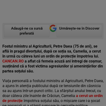
Adaugă-ne ca sursă
Urmărește-ne în Discover
preferată
Fostul ministru al Agriculturii, Petre Daea (75 de ani), se
află în pragul divorțului, după ce soția sa, Camelia, a cerut
în urmă cu câteva luni un ordin de protecție împotriva lui.
CANCAN.RO
a aflat că femeia acuză ani întregi de coșmar,
susținând că a fost victima agresiunilor și amenințărilor din
partea soțului său.
Viața personală a fostului ministru al Agriculturii, Petre Daea,
a ajuns în atenția publicului după ce tensiunile din căsnicia
sa au ajuns într-un punct critic. La sfârșitul anului trecut, cu
doar câteva zile înainte de Crăciun, Camelia
a cerut un ordin
de protecție
împotriva soțului său, o mișcare care i-a șocat
pe apropiați și a stârnit rumoare în cercurile politice.