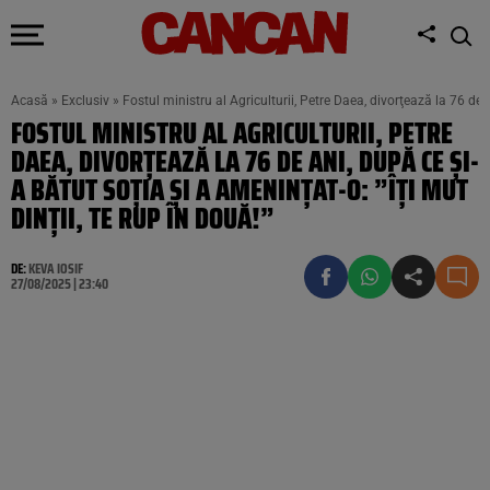
Acasă
»
Exclusiv
»
Fostul ministru al Agriculturii, Petre Daea, divorţează la 76 de a
FOSTUL MINISTRU AL AGRICULTURII, PETRE
DAEA, DIVORŢEAZĂ LA 76 DE ANI, DUPĂ CE ȘI-
A BĂTUT SOȚIA ȘI A AMENINȚAT-O: ”ÎȚI MUT
DINȚII, TE RUP ÎN DOUĂ!”
DE:
KEVA IOSIF
27/08/2025 | 23:40