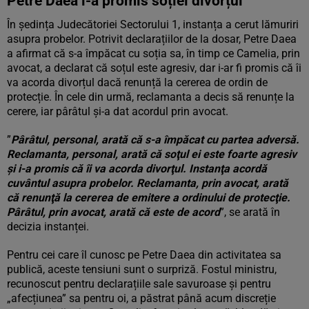
Petre Daea i-a promis soției divorțul
În ședința Judecătoriei Sectorului 1, instanța a cerut lămuriri
asupra probelor. Potrivit declarațiilor de la dosar, Petre Daea
a afirmat că s-a împăcat cu soția sa, în timp ce Camelia, prin
avocat, a declarat că soțul este agresiv, dar i-ar fi promis că îi
va acorda divorțul dacă renunță la cererea de ordin de
protecție. În cele din urmă, reclamanta a decis să renunțe la
cerere, iar pârâtul și-a dat acordul prin avocat.
”
Pârâtul, personal, arată că s-a împăcat cu partea adversă.
Reclamanta, personal, arată că soţul ei este foarte agresiv
şi i-a promis că îi va acorda divorţul. Instanţa acordă
cuvântul asupra probelor. Reclamanta, prin avocat, arată
că renunţă la cererea de emitere a ordinului de protecţie.
Pârâtul, prin avocat, arată că este de acord
”, se arată în
decizia instanței.
Pentru cei care îl cunosc pe Petre Daea din activitatea sa
publică, aceste tensiuni sunt o surpriză. Fostul ministru,
recunoscut pentru declarațiile sale savuroase și pentru
„afecțiunea” sa pentru oi, a păstrat până acum discreție