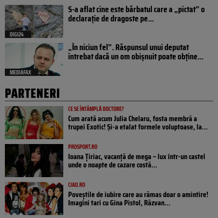
S-a aflat cine este bărbatul care a „pictat” o
declarație de dragoste pe...
DIGI24
„În niciun fel”. Răspunsul unui deputat
întrebat dacă un om obișnuit poate obține...
MEDIAFAX
PARTENERI
CE SE ÎNTÂMPLĂ DOCTORE?
Cum arată acum Julia Chelaru, fosta membră a
trupei Exotic! Și-a etalat formele voluptoase, la...
PROSPORT.RO
Ioana Țiriac, vacanță de mega – lux într-un castel
unde o noapte de cazare costă...
CIAO.RO
Poveştile de iubire care au rămas doar o amintire!
Imagini tari cu Gina Pistol, Răzvan...