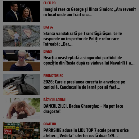
CLICK.RO
Imagini rare cu George și Ilinca Simion: „Am revenit
în locul unde am trăit una...
DIGI 24
Stânca vandalizată pe Transfăgărășan. Ce le
răspunde un inspector de Poliție celor care
întreabă: „Dar...
DIGI24
Reacția neașteptată a singurului partidul de
opoziţie din Rusia după ce văduva lui Navalnîi i-a...
PROMOTOR.RO
2026: Care e presiunea corectă în anvelope pe
caniculă. Cauciucurile de iarnă pot să facă...
RÂZI CU LACRIMI
BANCUL ZILEI. Badea Gheorghe: – Nu pot face
dragoste!
GO4IT.RO
PARKSIDE aduce în LIDL TOP 7 scule pentru orice
atelier. „Vedeta” ofertei costă doar 129...