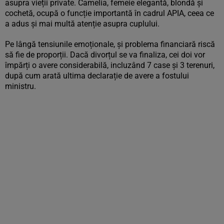
asupra vieții private. Camelia, femeie elegantă, blondă și
cochetă, ocupă o funcție importantă în cadrul APIA, ceea ce
a adus și mai multă atenție asupra cuplului.
Pe lângă tensiunile emoționale, și problema financiară riscă
să fie de proporții. Dacă divorțul se va finaliza, cei doi vor
împărți o avere considerabilă, incluzând 7 case și 3 terenuri,
după cum arată ultima declarație de avere a fostului
ministru.