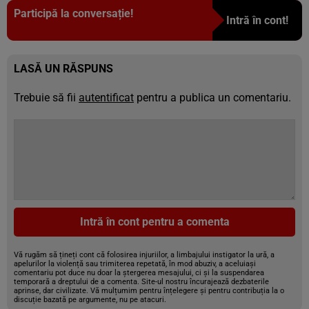
Participă la conversație!
Intră în cont!
LASĂ UN RĂSPUNS
Trebuie să fii
autentificat
pentru a publica un comentariu.
Intră în cont pentru a comenta
Vă rugăm să țineți cont că folosirea injuriilor, a limbajului instigator la ură, a
apelurilor la violență sau trimiterea repetată, în mod abuziv, a aceluiași
comentariu pot duce nu doar la ștergerea mesajului, ci și la suspendarea
temporară a dreptului de a comenta. Site-ul nostru încurajează dezbaterile
aprinse, dar civilizate. Vă mulțumim pentru înțelegere și pentru contribuția la o
discuție bazată pe argumente, nu pe atacuri.