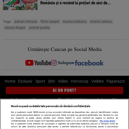
România și o revând la prețuri de zeci de...
Tags:
adrian minune
florin salam
marius babanu
memis selciuc
raluca dragoi
sorinel pustiu
Urmărește Cancan pe Social Media
Home
Exclusiv
Sport
Știri
Video
Horoscop
Vedete
Paparazzi
AI UN PONT?
Scrie-ne pe Whatsapp
, sună la 0741226226 sau trimite mail la
pont@cancan.ro
Nouă ne pasă ca datele tale personale să rămână confidențiale
Noi și partenerii noștri
1019
stocăm și/sau accesăm informații pe dispozitivul dvs., precum identificatorii cookie
unici pentru prelucrarea datelor cu caracter personal. Puteți accepta sau gestiona preferințele dvs. făcând clic mai
Știri interne
Știri externe
Politică
jos, respectiv vă puteți opune utilizării unui interes legitim în orice moment pe pagina cu politica de
confidențialitate. Aceste alegeri vor fi raportate partenerilor noștri și nu vă vor afecta navigarea.
Mai multe detalii
Noi si partenerii nostri (retelele de socializare si agentiile de publicitate partenere, precum si furnizorii nostri de
servicii de date analitice) prelucram date pentru a permite website-ului sa functioneze, pentru a personaliza
Ultimele stiri
Diete
Insula Iubirii
Dictionar de vise
LIFE STYLE