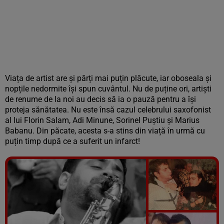
Viața de artist are și părți mai puțin plăcute, iar oboseala și
nopțile nedormite își spun cuvântul. Nu de puține ori, artiști
de renume de la noi au decis să ia o pauză pentru a își
proteja sănătatea. Nu este însă cazul celebrului saxofonist
al lui Florin Salam, Adi Minune, Sorinel Puștiu și Marius
Babanu. Din păcate, acesta s-a stins din viață în urmă cu
puțin timp după ce a suferit un infarct!