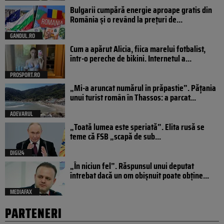
Bulgarii cumpără energie aproape gratis din
România și o revând la prețuri de...
GANDUL.RO
Cum a apărut Alicia, fiica marelui fotbalist,
într-o pereche de bikini. Internetul a...
PROSPORT.RO
„Mi-a aruncat numărul în prăpastie”. Pățania
unui turist român în Thassos: a parcat...
ADEVARUL
„Toată lumea este speriată”. Elita rusă se
teme că FSB „scapă de sub...
DIGI24
„În niciun fel”. Răspunsul unui deputat
întrebat dacă un om obișnuit poate obține...
MEDIAFAX
PARTENERI