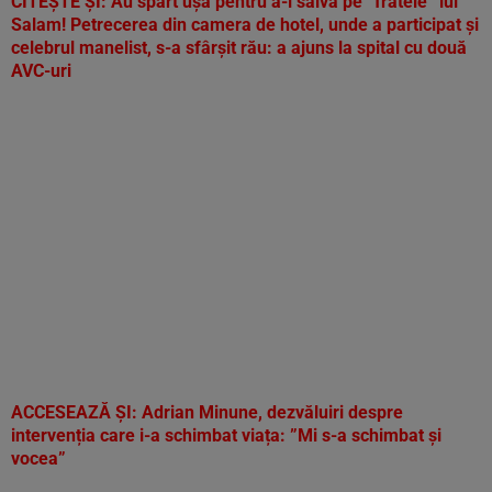
CITEȘTE ȘI:
Au spart ușa pentru a-l salva pe ”fratele” lui
Salam! Petrecerea din camera de hotel, unde a participat și
celebrul manelist, s-a sfârșit rău: a ajuns la spital cu două
AVC-uri
ACCESEAZĂ ȘI:
Adrian Minune, dezvăluiri despre
intervenția care i-a schimbat viața: ”Mi s-a schimbat și
vocea”