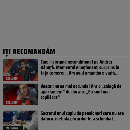
IȚI RECOMANDĂM
Cine îl sprijină necondiționat pe Andrei
Bănuță. Momentul emoționant, surprins în
fața camerei: „Am avut amândoi o viață…
EXCLUSIV
Vescan nu se mai ascunde! Are o „colegă de
apartament” de doi ani: „Eu sunt mai
copilăros”
EXCLUSIV
Secretul unui cuplu de pensionari care nu are
datorii: metoda plicurilor le-a schimbat...
MEDIAFAX