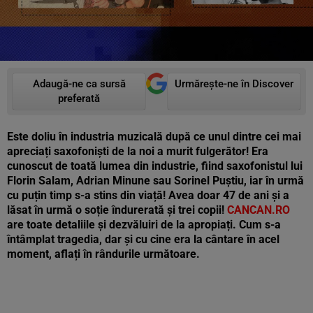
Adaugă-ne ca sursă
Urmărește-ne în Discover
preferată
Este doliu în industria muzicală după ce unul dintre cei mai
apreciați saxofoniști de la noi a murit fulgerător! Era
cunoscut de toată lumea din industrie, fiind saxofonistul lui
Florin Salam, Adrian Minune sau Sorinel Puștiu, iar în urmă
cu puțin timp s-a stins din viață! Avea doar 47 de ani și a
lăsat în urmă o soție îndurerată și trei copii!
CANCAN.RO
are toate detaliile și dezvăluiri de la apropiați. Cum s-a
întâmplat tragedia, dar și cu cine era la cântare în acel
moment, aflați în rândurile următoare.