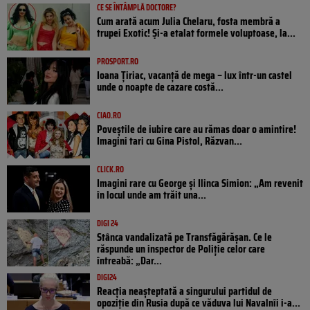
CE SE ÎNTÂMPLĂ DOCTORE?
Cum arată acum Julia Chelaru, fosta membră a
trupei Exotic! Și-a etalat formele voluptoase, la...
PROSPORT.RO
Ioana Țiriac, vacanță de mega – lux într-un castel
unde o noapte de cazare costă...
CIAO.RO
Poveştile de iubire care au rămas doar o amintire!
Imagini tari cu Gina Pistol, Răzvan...
CLICK.RO
Imagini rare cu George și Ilinca Simion: „Am revenit
în locul unde am trăit una...
DIGI 24
Stânca vandalizată pe Transfăgărășan. Ce le
răspunde un inspector de Poliție celor care
întreabă: „Dar...
DIGI24
Reacția neașteptată a singurului partidul de
opoziţie din Rusia după ce văduva lui Navalnîi i-a...