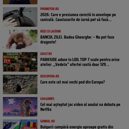
PROMOTOR.RO
2026: Care e presiunea corectă în anvelope pe
caniculă. Cauciucurile de iarnă pot să facă...
RÂZI CU LACRIMI
BANCUL ZILEI. Badea Gheorghe: – Nu pot face
dragoste!
GO4IT.RO
PARKSIDE aduce în LIDL TOP 7 scule pentru orice
atelier. „Vedeta” ofertei costă doar 129...
DESCOPERA.RO
Care este cel mai vechi pod din Europa?
GO4GAMES
Cel mai așteptat joc video al anului va debuta pe
Netflix
GANDUL.RO
Bulgarii cumpără energie aproape gratis din