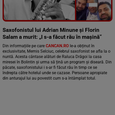
Vezi galeria foto
5 poze
Saxofonistul lui Adrian Minune și Florin
Salam a murit: „I s-a făcut rău în mașină”
Din informațiile pe care
CANCAN.RO
le-a obținut în
exclusivitate, Memis Selciuc, celebrul saxofonist se afla la o
nuntă. Acesta cântase alături de Raluca Drăgoi la casa
miresei în Bolintin și urma să țină un program și diseară. Din
păcate, saxofonistului i s-ar fi făcut rău în timp ce se
îndrepta către hotelul unde se cazase. Persoane apropiate
din anturajul lui au povestit cum s-a întâmplat totul.