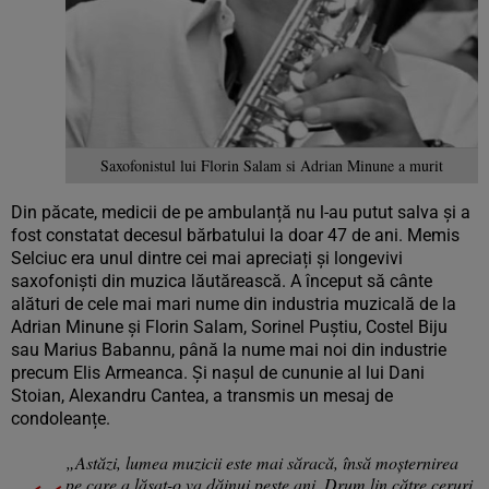
Saxofonistul lui Florin Salam si Adrian Minune a murit
Din păcate, medicii de pe ambulanță nu l-au putut salva și a
fost constatat decesul bărbatului la doar 47 de ani. Memis
Selciuc era unul dintre cei mai apreciați și longevivi
saxofoniști din muzica lăutărească. A început să cânte
alături de cele mai mari nume din industria muzicală de la
Adrian Minune și Florin Salam, Sorinel Puștiu, Costel Biju
sau Marius Babannu, până la nume mai noi din industrie
precum Elis Armeanca. Și nașul de cununie al lui Dani
Stoian, Alexandru Cantea, a transmis un mesaj de
condoleanțe.
„Astăzi, lumea muzicii este mai săracă, însă moșternirea
pe care a lăsat-o va dăinui peste ani. Drum lin către ceruri,