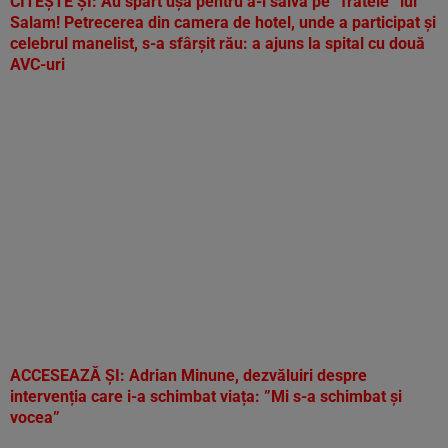
CITEȘTE ȘI:
Au spart ușa pentru a-l salva pe ”fratele” lui
Salam! Petrecerea din camera de hotel, unde a participat și
celebrul manelist, s-a sfârșit rău: a ajuns la spital cu două
AVC-uri
ACCESEAZĂ ȘI:
Adrian Minune, dezvăluiri despre
intervenția care i-a schimbat viața: ”Mi s-a schimbat și
vocea”