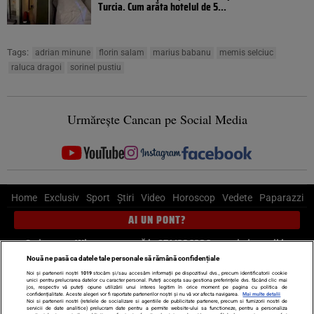
Turcia. Cum arăta hotelul de 5...
Tags:
adrian minune
florin salam
marius babanu
memis selciuc
raluca dragoi
sorinel pustiu
Urmărește Cancan pe Social Media
Home
Exclusiv
Sport
Știri
Video
Horoscop
Vedete
Paparazzi
AI UN PONT?
Scrie-ne pe Whatsapp
, sună la 0741226226 sau trimite mail la
pont@cancan.ro
Nouă ne pasă ca datele tale personale să rămână confidențiale
Noi și partenerii noștri
1019
stocăm și/sau accesăm informații pe dispozitivul dvs., precum identificatorii cookie
unici pentru prelucrarea datelor cu caracter personal. Puteți accepta sau gestiona preferințele dvs. făcând clic mai
Știri interne
Știri externe
Politică
jos, respectiv vă puteți opune utilizării unui interes legitim în orice moment pe pagina cu politica de
confidențialitate. Aceste alegeri vor fi raportate partenerilor noștri și nu vă vor afecta navigarea.
Mai multe detalii
Noi si partenerii nostri (retelele de socializare si agentiile de publicitate partenere, precum si furnizorii nostri de
servicii de date analitice) prelucram date pentru a permite website-ului sa functioneze, pentru a personaliza
Ultimele stiri
Diete
Insula Iubirii
Dictionar de vise
LIFE STYLE