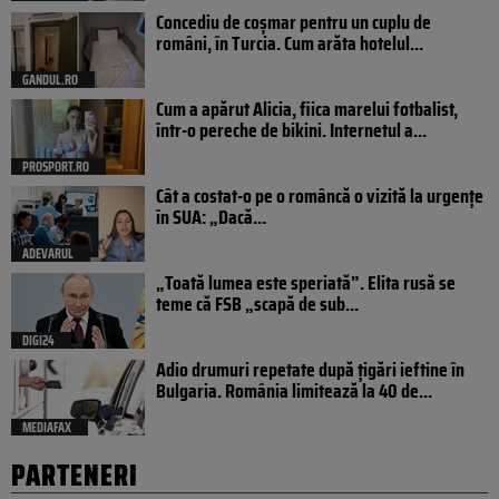
Concediu de coșmar pentru un cuplu de
români, în Turcia. Cum arăta hotelul...
GANDUL.RO
Cum a apărut Alicia, fiica marelui fotbalist,
într-o pereche de bikini. Internetul a...
PROSPORT.RO
Cât a costat-o pe o româncă o vizită la urgențe
în SUA: „Dacă...
ADEVARUL
„Toată lumea este speriată”. Elita rusă se
teme că FSB „scapă de sub...
DIGI24
Adio drumuri repetate după țigări ieftine în
Bulgaria. România limitează la 40 de...
MEDIAFAX
PARTENERI