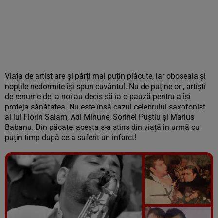
Viața de artist are și părți mai puțin plăcute, iar oboseala și
nopțile nedormite își spun cuvântul. Nu de puține ori, artiști
de renume de la noi au decis să ia o pauză pentru a își
proteja sănătatea. Nu este însă cazul celebrului saxofonist
al lui Florin Salam, Adi Minune, Sorinel Puștiu și Marius
Babanu. Din păcate, acesta s-a stins din viață în urmă cu
puțin timp după ce a suferit un infarct!