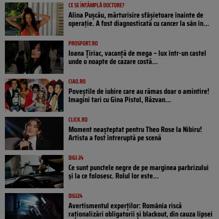
CE SE ÎNTÂMPLĂ DOCTORE?
Alina Pușcău, mărturisire sfâșietoare înainte de
operație. A fost diagnosticată cu cancer la sân în...
PROSPORT.RO
Ioana Țiriac, vacanță de mega – lux într-un castel
unde o noapte de cazare costă...
CIAO.RO
Poveştile de iubire care au rămas doar o amintire!
Imagini tari cu Gina Pistol, Răzvan...
CLICK.RO
Moment neașteptat pentru Theo Rose la Nibiru!
Artista a fost întreruptă pe scenă
DIGI 24
Ce sunt punctele negre de pe marginea parbrizului
și la ce folosesc. Rolul lor este...
DIGI24
Avertismentul experților: România riscă
raționalizări obligatorii și blackout, din cauza lipsei