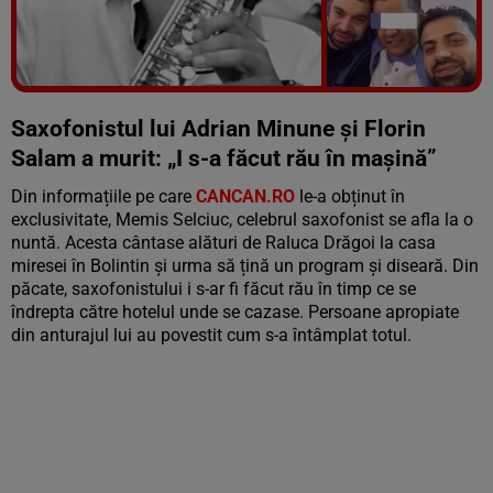
Vezi galeria foto
5 poze
Saxofonistul lui Adrian Minune și Florin
Salam a murit: „I s-a făcut rău în mașină”
Din informațiile pe care
CANCAN.RO
le-a obținut în
exclusivitate, Memis Selciuc, celebrul saxofonist se afla la o
nuntă. Acesta cântase alături de Raluca Drăgoi la casa
miresei în Bolintin și urma să țină un program și diseară. Din
păcate, saxofonistului i s-ar fi făcut rău în timp ce se
îndrepta către hotelul unde se cazase. Persoane apropiate
din anturajul lui au povestit cum s-a întâmplat totul.