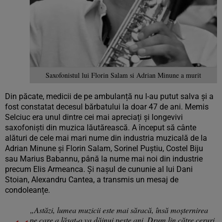
Saxofonistul lui Florin Salam si Adrian Minune a murit
Din păcate, medicii de pe ambulanță nu l-au putut salva și a
fost constatat decesul bărbatului la doar 47 de ani. Memis
Selciuc era unul dintre cei mai apreciați și longevivi
saxofoniști din muzica lăutărească. A început să cânte
alături de cele mai mari nume din industria muzicală de la
Adrian Minune și Florin Salam, Sorinel Puștiu, Costel Biju
sau Marius Babannu, până la nume mai noi din industrie
precum Elis Armeanca. Și nașul de cununie al lui Dani
Stoian, Alexandru Cantea, a transmis un mesaj de
condoleanțe.
„Astăzi, lumea muzicii este mai săracă, însă moșternirea
pe care a lăsat-o va dăinui peste ani. Drum lin către ceruri,