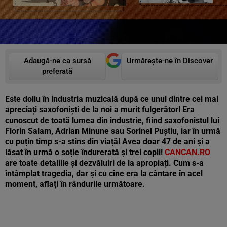
Adaugă-ne ca sursă
Urmărește-ne în Discover
preferată
Este doliu în industria muzicală după ce unul dintre cei mai
apreciați saxofoniști de la noi a murit fulgerător! Era
cunoscut de toată lumea din industrie, fiind saxofonistul lui
Florin Salam, Adrian Minune sau Sorinel Puștiu, iar în urmă
cu puțin timp s-a stins din viață! Avea doar 47 de ani și a
lăsat în urmă o soție îndurerată și trei copii!
CANCAN.RO
are toate detaliile și dezvăluiri de la apropiați. Cum s-a
întâmplat tragedia, dar și cu cine era la cântare în acel
moment, aflați în rândurile următoare.