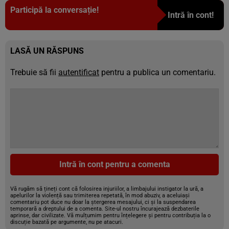
Participă la conversație!
Intră în cont!
LASĂ UN RĂSPUNS
Trebuie să fii
autentificat
pentru a publica un comentariu.
Intră în cont pentru a comenta
Vă rugăm să țineți cont că folosirea injuriilor, a limbajului instigator la ură, a
apelurilor la violență sau trimiterea repetată, în mod abuziv, a aceluiași
comentariu pot duce nu doar la ștergerea mesajului, ci și la suspendarea
temporară a dreptului de a comenta. Site-ul nostru încurajează dezbaterile
aprinse, dar civilizate. Vă mulțumim pentru înțelegere și pentru contribuția la o
discuție bazată pe argumente, nu pe atacuri.