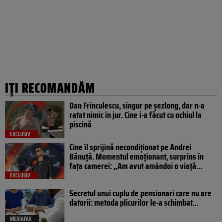
IȚI RECOMANDĂM
Dan Frînculescu, singur pe șezlong, dar n-a
ratat nimic în jur. Cine i-a făcut cu ochiul la
piscină
EXCLUSIV
Cine îl sprijină necondiționat pe Andrei
Bănuță. Momentul emoționant, surprins în
fața camerei: „Am avut amândoi o viață…
EXCLUSIV
Secretul unui cuplu de pensionari care nu are
datorii: metoda plicurilor le-a schimbat...
MEDIAFAX