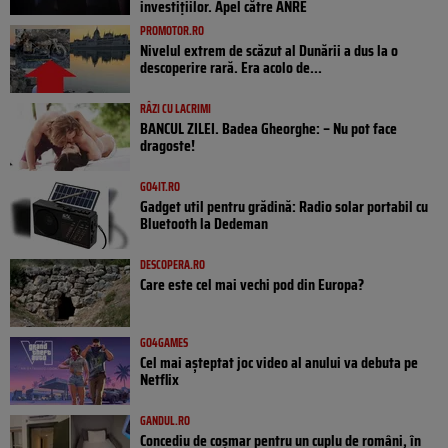
investițiilor. Apel către ANRE
PROMOTOR.RO
Nivelul extrem de scăzut al Dunării a dus la o
descoperire rară. Era acolo de...
RÂZI CU LACRIMI
BANCUL ZILEI. Badea Gheorghe: – Nu pot face
dragoste!
GO4IT.RO
Gadget util pentru grădină: Radio solar portabil cu
Bluetooth la Dedeman
DESCOPERA.RO
Care este cel mai vechi pod din Europa?
GO4GAMES
Cel mai așteptat joc video al anului va debuta pe
Netflix
GANDUL.RO
Concediu de coșmar pentru un cuplu de români, în