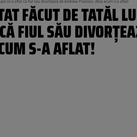
după ce a aflat că fiul său divorțează de Andreea Popescu. Abia acum s-a aflat!
AT FĂCUT DE TATĂL LU
 CĂ FIUL SĂU DIVORȚE
CUM S-A AFLAT!
5