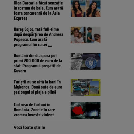
Olga Barcari a făcut senzație
în costum de baie. Cum arată
fosta concurentă de la Asia
Express
Rareș Cojoc, tată full-time
după despărțirea de Andreea
Popescu. Cum arată
programul lui cu cei
...
Românii din diaspora pot
primi 200.000 de euro de la
stat. Programul pregătit de
Guvern
Turiștii nu se uită la bani în
Mykonos. Două sute de euro
șezlongul și plaja e plină
Cod roșu de furtuni în
România. Zonele în care
vremea lovește violent
Vezi toate știrile