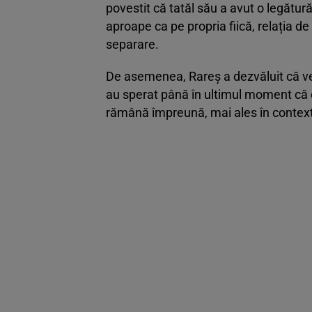
povestit că tatăl său a avut o legătu
aproape ca pe propria fiică, relația de
separare.
De asemenea, Rareș a dezvăluit că veste
au sperat până în ultimul moment că ce
rămână împreună, mai ales în contextul