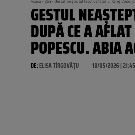
Acasă
»
Știri
»
Gestul neașteptat făcut de tatăl lui Rareș Cojoc, 
GESTUL NEAȘTEPT
DUPĂ CE A AFLAT
POPESCU. ABIA A
DE:
ELISA TÎRGOVĂȚU
18/05/2026 | 21:4