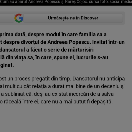
Cum au apărut Andreea Popescu și Rareș Cojoc. sursă foto: social medi
Urmărește-ne în Discover
 prima dată, despre modul în care familia sa a
t despre divorțul de Andreea Popescu. Invitat într-un
ansatorul a făcut o serie de mărturisiri
 din viața sa, în care, spune el, lucrurile s-au
ginat.
ost un proces pregătit din timp. Dansatorul nu anticipa
i mult cu cât relația a durat mai bine de un deceniu și
ș a subliniat că, deși au existat încercări de a salva
o răceală între ei, care nu a mai putut fi depășită.