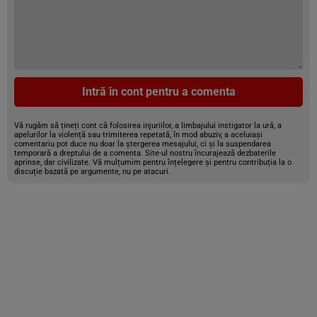
Intră în cont pentru a comenta
Vă rugăm să țineți cont că folosirea injuriilor, a limbajului instigator la ură, a
apelurilor la violență sau trimiterea repetată, în mod abuziv, a aceluiași
comentariu pot duce nu doar la ștergerea mesajului, ci și la suspendarea
temporară a dreptului de a comenta. Site-ul nostru încurajează dezbaterile
aprinse, dar civilizate. Vă mulțumim pentru înțelegere și pentru contribuția la o
discuție bazată pe argumente, nu pe atacuri.