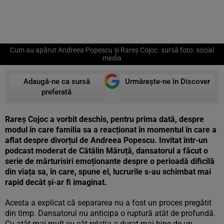
Cum au apărut Andreea Popescu și Rareș Cojoc. sursă foto: social
media
Adaugă-ne ca sursă
Urmărește-ne în Discover
preferată
Rareș Cojoc a vorbit deschis, pentru prima dată, despre
modul în care familia sa a reacționat în momentul în care a
aflat despre divorțul de Andreea Popescu. Invitat într-un
podcast moderat de Cătălin Măruță, dansatorul a făcut o
serie de mărturisiri emoționante despre o perioadă dificilă
din viața sa, în care, spune el, lucrurile s-au schimbat mai
rapid decât și-ar fi imaginat.
Acesta a explicat că separarea nu a fost un proces pregătit
din timp. Dansatorul nu anticipa o ruptură atât de profundă.
Cu atât mai mult cu cât relația a durat mai bine de un