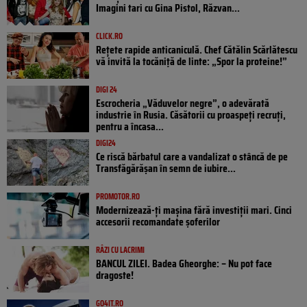
Imagini tari cu Gina Pistol, Răzvan...
CLICK.RO
Rețete rapide anticaniculă. Chef Cătălin Scărlătescu
vă invită la tocăniță de linte: „Spor la proteine!”
DIGI 24
Escrocheria „Văduvelor negre”, o adevărată
industrie în Rusia. Căsătorii cu proaspeți recruți,
pentru a încasa...
DIGI24
Ce riscă bărbatul care a vandalizat o stâncă de pe
Transfăgărășan în semn de iubire...
PROMOTOR.RO
Modernizează-ți mașina fără investiții mari. Cinci
accesorii recomandate șoferilor
RÂZI CU LACRIMI
BANCUL ZILEI. Badea Gheorghe: – Nu pot face
dragoste!
GO4IT.RO