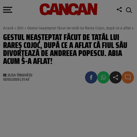
Acasă
»
Știri
»
Gestul neașteptat făcut de tatăl lui Rareș Cojoc, după ce a aflat c
GESTUL NEAȘTEPTAT FĂCUT DE TATĂL LUI
RAREȘ COJOC, DUPĂ CE A AFLAT CĂ FIUL SĂU
DIVORȚEAZĂ DE ANDREEA POPESCU. ABIA
ACUM S-A AFLAT!
DE:
ELISA TÎRGOVĂȚU
18/05/2026 | 21:45