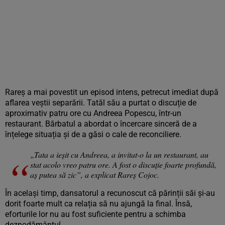
Rareș a mai povestit un episod intens, petrecut imediat după
aflarea veștii separării. Tatăl său a purtat o discuție de
aproximativ patru ore cu Andreea Popescu, într-un
restaurant. Bărbatul a abordat o încercare sinceră de a
înțelege situația și de a găsi o cale de reconciliere.
„Tata a ieșit cu Andreea, a invitat-o la un restaurant, au
stat acolo vreo patru ore. A fost o discuție foarte profundă,
aș putea să zic”, a explicat Rareș Cojoc.
În același timp, dansatorul a recunoscut că părinții săi și-au
dorit foarte mult ca relația să nu ajungă la final. Însă,
eforturile lor nu au fost suficiente pentru a schimba
deznodământul.