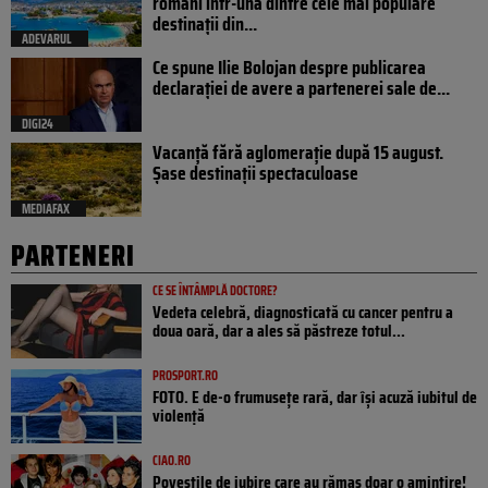
români într-una dintre cele mai populare
destinații din...
ADEVARUL
Ce spune Ilie Bolojan despre publicarea
declarației de avere a partenerei sale de...
DIGI24
Vacanță fără aglomerație după 15 august.
Șase destinații spectaculoase
MEDIAFAX
PARTENERI
CE SE ÎNTÂMPLĂ DOCTORE?
Vedeta celebră, diagnosticată cu cancer pentru a
doua oară, dar a ales să păstreze totul...
PROSPORT.RO
FOTO. E de-o frumusețe rară, dar își acuză iubitul de
violență
CIAO.RO
Poveştile de iubire care au rămas doar o amintire!