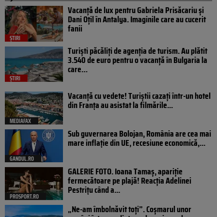
Vacanță de lux pentru Gabriela Prisăcariu și
Dani Oțil în Antalya. Imaginile care au cucerit
fanii
ȘTIRI
Turiști păcăliți de agenția de turism. Au plătit
3.540 de euro pentru o vacanță în Bulgaria la
care…
ȘTIRI
Vacanță cu vedete! Turiștii cazați într-un hotel
din Franța au asistat la filmările...
MEDIAFAX
Sub guvernarea Bolojan, România are cea mai
mare inflație din UE, recesiune economică,...
GANDUL.RO
GALERIE FOTO. Ioana Tamaş, apariție
fermecătoare pe plajă! Reacția Adelinei
Pestrițu când a...
PROSPORT.RO
„Ne-am îmbolnăvit toți”. Coșmarul unor