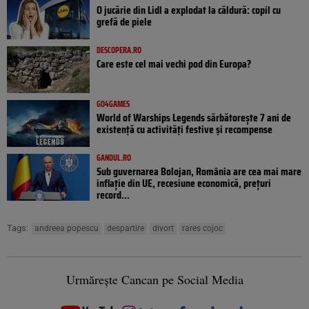
O jucărie din Lidl a explodat la căldură: copil cu
grefă de piele
DESCOPERA.RO
Care este cel mai vechi pod din Europa?
GO4GAMES
World of Warships Legends sărbătorește 7 ani de
existență cu activități festive și recompense
GANDUL.RO
Sub guvernarea Bolojan, România are cea mai mare
inflație din UE, recesiune economică, prețuri
record...
Tags:
andreea popescu
despartire
divort
rares cojoc
Urmărește Cancan pe Social Media