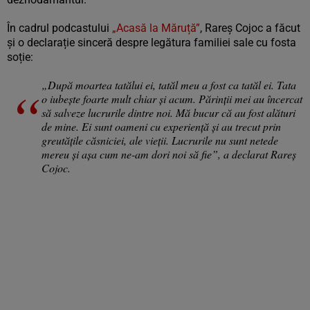
În cadrul podcastului
„Acasă la Măruță”
, Rareș Cojoc a făcut
și o declarație sinceră despre legătura familiei sale cu fosta
soție:
„După moartea tatălui ei, tatăl meu a fost ca tatăl ei. Tata
o iubește foarte mult chiar și acum. Părinții mei au încercat
să salveze lucrurile dintre noi. Mă bucur că au fost alături
de mine. Ei sunt oameni cu experiență și au trecut prin
greutățile căsniciei, ale vieții. Lucrurile nu sunt netede
mereu și așa cum ne-am dori noi să fie”, a declarat Rareș
Cojoc.