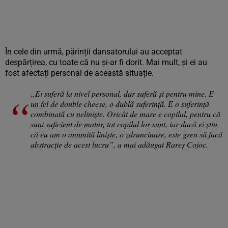
În cele din urmă, părinții dansatorului au acceptat
despărțirea, cu toate că nu și-ar fi dorit. Mai mult, și ei au
fost afectați personal de această situație.
„Ei suferă la nivel personal, dar suferă și pentru mine. E
un fel de double cheese, o dublă suferință. E o suferință
combinată cu neliniște. Oricât de mare e copilul, pentru că
sunt suficient de matur, tot copilul lor sunt, iar dacă ei știu
că eu am o anumită liniște, o zdruncinare, este greu să facă
abstracție de acest lucru”, a mai adăugat Rareș Cojoc.