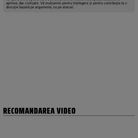
aprinse, dar civilizate. Vă mulțumim pentru înțelegere și pentru contribuția la o
discuție bazată pe argumente, nu pe atacuri.
RECOMANDAREA VIDEO