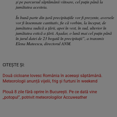
și pe parcursul săptămânii viitoare, cel puțin până la
jumătatea acesteia.
În bună parte din țară precipitațiile vor fi prezente, aversele
vor fi însemnate cantitativ, fie că vorbim, la început, de
jumătatea sudică a țării, apoi în vest, în sud, ulterior în
jumătatea estică a țării. Așadar, o lună mai cel puțin până
în jurul datei de 23 bogată în precipitații”, a transmis
Elena Mateescu, directorul ANM.
CITEȘTE ȘI:
Două cicloane lovesc România în aceeași săptămână.
Meteorologii anunță vijelii, frig și furtuni în weekend
Plouă 8 zile fără oprire în București. Pe ce dată vine
„potopul”, potrivit meteorologilor Accuweather