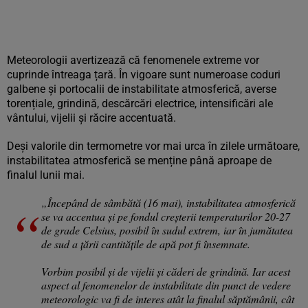
Meteorologii avertizează că fenomenele extreme vor
cuprinde întreaga țară. În vigoare sunt numeroase coduri
galbene și portocalii de instabilitate atmosferică, averse
torențiale, grindină, descărcări electrice, intensificări ale
vântului, vijelii și răcire accentuată.
Deși valorile din termometre vor mai urca în zilele următoare,
instabilitatea atmosferică se menține până aproape de
finalul lunii mai.
„Începând de sâmbătă (16 mai), instabilitatea atmosferică
se va accentua și pe fondul creșterii temperaturilor 20-27
de grade Celsius, posibil în sudul extrem, iar în jumătatea
de sud a țării cantitățile de apă pot fi însemnate.
Vorbim posibil și de vijelii și căderi de grindină. Iar acest
aspect al fenomenelor de instabilitate din punct de vedere
meteorologic va fi de interes atât la finalul săptămânii, cât