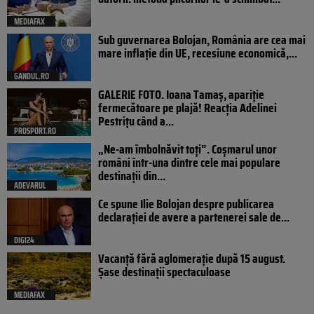
MEDIAFAX
Sub guvernarea Bolojan, România are cea mai
mare inflație din UE, recesiune economică,...
GANDUL.RO
GALERIE FOTO. Ioana Tamaş, apariție
fermecătoare pe plajă! Reacția Adelinei
Pestrițu când a...
PROSPORT.RO
„Ne-am îmbolnăvit toți”. Coșmarul unor
români într-una dintre cele mai populare
destinații din...
ADEVARUL
Ce spune Ilie Bolojan despre publicarea
declarației de avere a partenerei sale de...
DIGI24
Vacanță fără aglomerație după 15 august.
Șase destinații spectaculoase
MEDIAFAX