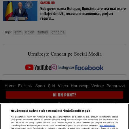
GANDUL.RO
Sub guvernarea Bolojan, România are cea mai mare
inflație din UE, recesiune economică, prețuri
record...
Tags:
anm
ciclon
furtuni
grindina
Urmărește Cancan pe Social Media
Home
Exclusiv
Sport
Știri
Video
Horoscop
Vedete
Paparazzi
AI UN PONT?
Scrie-ne pe Whatsapp
, sună la 0741226226 sau trimite mail la
pont@cancan.ro
Nouă ne pasă ca datele tale personale să rămână confidențiale
Noi și partenerii noștri
1017
stocăm și/sau accesăm informații pe dispozitivul dvs., precum identificatorii cookie
unici pentru prelucrarea datelor cu caracter personal. Puteți accepta sau gestiona preferințele dvs. făcând clic mai
Știri interne
Știri externe
Politică
jos, respectiv vă puteți opune utilizării unui interes legitim în orice moment pe pagina cu politica de
confidențialitate. Aceste alegeri vor fi raportate partenerilor noștri și nu vă vor afecta navigarea.
Mai multe detalii
Noi si partenerii nostri (retelele de socializare si agentiile de publicitate partenere, precum si furnizorii nostri de