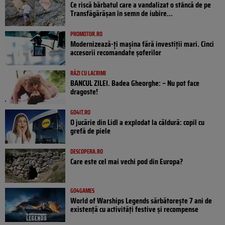
Ce riscă bărbatul care a vandalizat o stâncă de pe
Transfăgărășan în semn de iubire...
PROMOTOR.RO
Modernizează-ți mașina fără investiții mari. Cinci
accesorii recomandate șoferilor
RÂZI CU LACRIMI
BANCUL ZILEI. Badea Gheorghe: – Nu pot face
dragoste!
GO4IT.RO
O jucărie din Lidl a explodat la căldură: copil cu
grefă de piele
DESCOPERA.RO
Care este cel mai vechi pod din Europa?
GO4GAMES
World of Warships Legends sărbătorește 7 ani de
existență cu activități festive și recompense