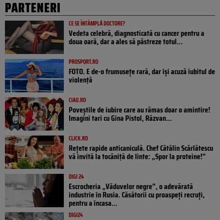
PARTENERI
CE SE ÎNTÂMPLĂ DOCTORE?
Vedeta celebră, diagnosticată cu cancer pentru a
doua oară, dar a ales să păstreze totul...
PROSPORT.RO
FOTO. E de-o frumusețe rară, dar își acuză iubitul de
violență
CIAO.RO
Poveştile de iubire care au rămas doar o amintire!
Imagini tari cu Gina Pistol, Răzvan...
CLICK.RO
Rețete rapide anticaniculă. Chef Cătălin Scărlătescu
vă invită la tocăniță de linte: „Spor la proteine!”
DIGI 24
Escrocheria „Văduvelor negre”, o adevărată
industrie în Rusia. Căsătorii cu proaspeți recruți,
pentru a încasa...
DIGI24