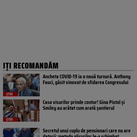
IȚI RECOMANDĂM
Ancheta COVID-19 ia o nouă turnură. Anthony
Fauci, găsit vinovat de sfidarea Congresului
ȘTIRI
Casa visurilor prinde contur! Gina Pistol și
Smiley au arătat cum arată șantierul
ȘTIRI
Secretul unui cuplu de pensionari care nu are
datorii: metoda plicurilor le-a schimbat...