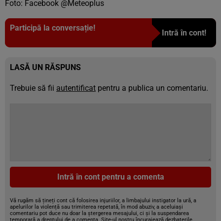
Foto: Facebook @Meteoplus
Participă la conversație!
Intră în cont!
LASĂ UN RĂSPUNS
Trebuie să fii
autentificat
pentru a publica un comentariu.
Intră în cont pentru a comenta
Vă rugăm să țineți cont că folosirea injuriilor, a limbajului instigator la ură, a
apelurilor la violență sau trimiterea repetată, în mod abuziv, a aceluiași
comentariu pot duce nu doar la ștergerea mesajului, ci și la suspendarea
temporară a dreptului de a comenta. Site-ul nostru încurajează dezbaterile