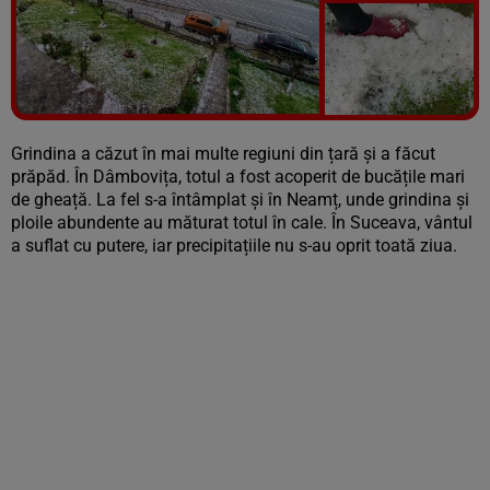
Vezi galeria foto
7 poze
Grindina a căzut în mai multe regiuni din țară și a făcut
prăpăd. În Dâmbovița, totul a fost acoperit de bucățile mari
de gheață. La fel s-a întâmplat și în Neamț, unde grindina și
ploile abundente au măturat totul în cale. În Suceava, vântul
a suflat cu putere, iar precipitațiile nu s-au oprit toată ziua.