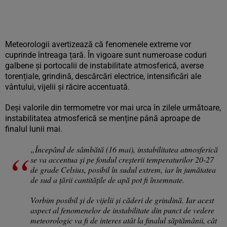
Meteorologii avertizează că fenomenele extreme vor
cuprinde întreaga țară. În vigoare sunt numeroase coduri
galbene și portocalii de instabilitate atmosferică, averse
torențiale, grindină, descărcări electrice, intensificări ale
vântului, vijelii și răcire accentuată.
Deși valorile din termometre vor mai urca în zilele următoare,
instabilitatea atmosferică se menține până aproape de
finalul lunii mai.
„Începând de sâmbătă (16 mai), instabilitatea atmosferică
se va accentua și pe fondul creșterii temperaturilor 20-27
de grade Celsius, posibil în sudul extrem, iar în jumătatea
de sud a țării cantitățile de apă pot fi însemnate.
Vorbim posibil și de vijelii și căderi de grindină. Iar acest
aspect al fenomenelor de instabilitate din punct de vedere
meteorologic va fi de interes atât la finalul săptămânii, cât