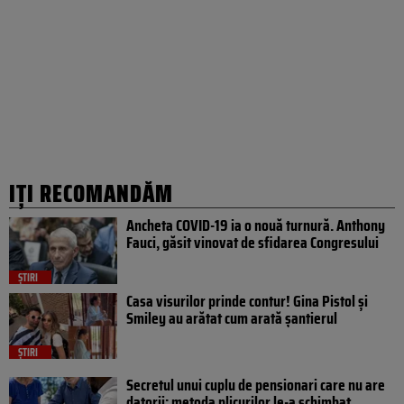
IȚI RECOMANDĂM
Ancheta COVID-19 ia o nouă turnură. Anthony
Fauci, găsit vinovat de sfidarea Congresului
ȘTIRI
Casa visurilor prinde contur! Gina Pistol și
Smiley au arătat cum arată șantierul
ȘTIRI
Secretul unui cuplu de pensionari care nu are
datorii: metoda plicurilor le-a schimbat...