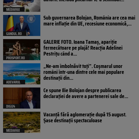
MEDIAFAX
Sub guvernarea Bolojan, România are cea mai
mare inflație din UE, recesiune economică,...
GANDUL.RO
GALERIE FOTO. Ioana Tamaş, apariție
fermecătoare pe plajă! Reacția Adelinei
Pestrițu când a...
PROSPORT.RO
„Ne-am îmbolnăvit toți”. Coșmarul unor
români într-una dintre cele mai populare
destinații din...
ADEVARUL
Ce spune Ilie Bolojan despre publicarea
declarației de avere a partenerei sale de...
DIGI24
Vacanță fără aglomerație după 15 august.
Șase destinații spectaculoase
MEDIAFAX