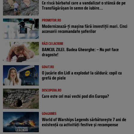
Ce riscă bărbatul care a vandalizat o stâncă de pe
Transfăgărășan în semn de iubire...
PROMOTOR.RO
Modernizează-ți mașina fără investiții mari. Cinci
accesorii recomandate șoferilor
RÂZI CU LACRIMI
BANCUL ZILEI. Badea Gheorghe: – Nu pot face
dragoste!
GO4IT.RO
O jucărie din Lidl a explodat la căldură: copil cu
grefă de piele
DESCOPERA.RO
Care este cel mai vechi pod din Europa?
GO4GAMES
World of Warships Legends sărbătorește 7 ani de
existență cu activități festive și recompense