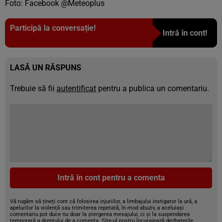
Foto: Facebook @Meteoplus
Participă la conversație!
Intră în cont!
LASĂ UN RĂSPUNS
Trebuie să fii
autentificat
pentru a publica un comentariu.
Intră în cont pentru a comenta
Vă rugăm să țineți cont că folosirea injuriilor, a limbajului instigator la ură, a
apelurilor la violență sau trimiterea repetată, în mod abuziv, a aceluiași
comentariu pot duce nu doar la ștergerea mesajului, ci și la suspendarea
temporară a dreptului de a comenta. Site-ul nostru încurajează dezbaterile