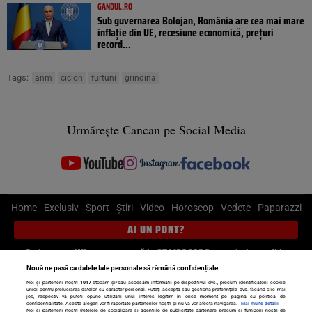
GANDUL.RO
Sub guvernarea Bolojan, România are cea mai mare
inflație din UE, recesiune economică, prețuri
record...
Tags:
anm
ciclon
furtuni
grindina
Urmărește Cancan pe Social Media
Home
Exclusiv
Sport
Știri
Video
Horoscop
Vedete
Paparazzi
AI UN PONT?
Scrie-ne pe Whatsapp
, sună la 0741226226 sau trimite mail la
pont@cancan.ro
Nouă ne pasă ca datele tale personale să rămână confidențiale
Noi și partenerii noștri
1017
stocăm și/sau accesăm informații pe dispozitivul dvs., precum identificatorii cookie
unici pentru prelucrarea datelor cu caracter personal. Puteți accepta sau gestiona preferințele dvs. făcând clic mai
Știri interne
Știri externe
Politică
jos, respectiv vă puteți opune utilizării unui interes legitim în orice moment pe pagina cu politica de
confidențialitate. Aceste alegeri vor fi raportate partenerilor noștri și nu vă vor afecta navigarea.
Mai multe detalii
Noi si partenerii nostri (retelele de socializare si agentiile de publicitate partenere, precum si furnizorii nostri de