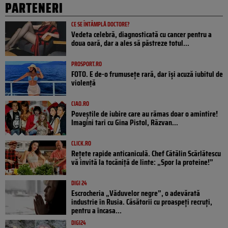
PARTENERI
CE SE ÎNTÂMPLĂ DOCTORE?
Vedeta celebră, diagnosticată cu cancer pentru a
doua oară, dar a ales să păstreze totul...
PROSPORT.RO
FOTO. E de-o frumusețe rară, dar își acuză iubitul de
violență
CIAO.RO
Poveştile de iubire care au rămas doar o amintire!
Imagini tari cu Gina Pistol, Răzvan...
CLICK.RO
Rețete rapide anticaniculă. Chef Cătălin Scărlătescu
vă invită la tocăniță de linte: „Spor la proteine!”
DIGI 24
Escrocheria „Văduvelor negre”, o adevărată
industrie în Rusia. Căsătorii cu proaspeți recruți,
pentru a încasa...
DIGI24