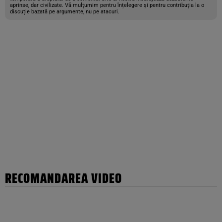
aprinse, dar civilizate. Vă mulțumim pentru înțelegere și pentru contribuția la o
discuție bazată pe argumente, nu pe atacuri.
RECOMANDAREA VIDEO