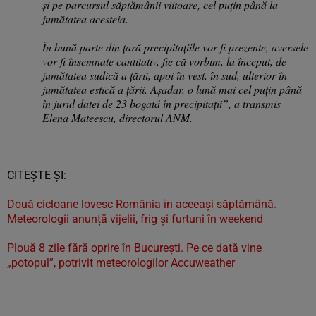
și pe parcursul săptămânii viitoare, cel puțin până la
jumătatea acesteia.
În bună parte din țară precipitațiile vor fi prezente, aversele
vor fi însemnate cantitativ, fie că vorbim, la început, de
jumătatea sudică a țării, apoi în vest, în sud, ulterior în
jumătatea estică a țării. Așadar, o lună mai cel puțin până
în jurul datei de 23 bogată în precipitații”, a transmis
Elena Mateescu, directorul ANM.
CITEȘTE ȘI:
Două cicloane lovesc România în aceeași săptămână.
Meteorologii anunță vijelii, frig și furtuni în weekend
Plouă 8 zile fără oprire în București. Pe ce dată vine
„potopul”, potrivit meteorologilor Accuweather