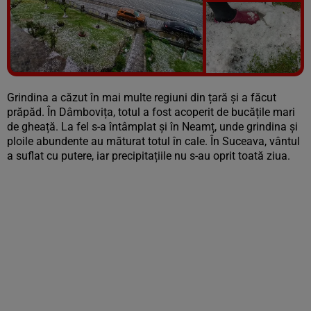
Vezi galeria foto
7 poze
Grindina a căzut în mai multe regiuni din țară și a făcut
prăpăd. În Dâmbovița, totul a fost acoperit de bucățile mari
de gheață. La fel s-a întâmplat și în Neamț, unde grindina și
ploile abundente au măturat totul în cale. În Suceava, vântul
a suflat cu putere, iar precipitațiile nu s-au oprit toată ziua.