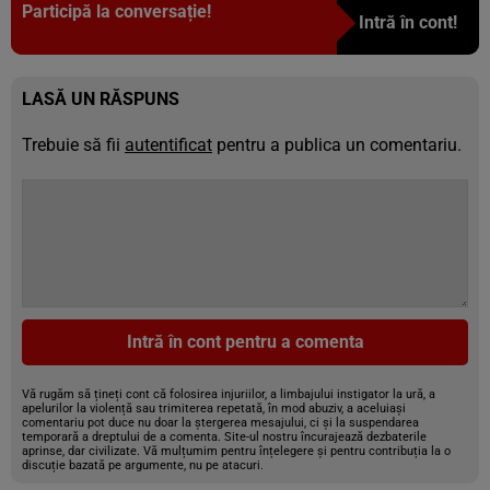
Participă la conversație!
Intră în cont!
LASĂ UN RĂSPUNS
Trebuie să fii
autentificat
pentru a publica un comentariu.
Intră în cont pentru a comenta
Vă rugăm să țineți cont că folosirea injuriilor, a limbajului instigator la ură, a
apelurilor la violență sau trimiterea repetată, în mod abuziv, a aceluiași
comentariu pot duce nu doar la ștergerea mesajului, ci și la suspendarea
temporară a dreptului de a comenta. Site-ul nostru încurajează dezbaterile
aprinse, dar civilizate. Vă mulțumim pentru înțelegere și pentru contribuția la o
discuție bazată pe argumente, nu pe atacuri.