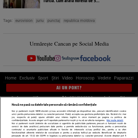
Turcia. Cum arăta hotelul de 5...
Tags:
eurovision
juriu
punctaj
republica moldova
Urmărește Cancan pe Social Media
Home
Exclusiv
Sport
Știri
Video
Horoscop
Vedete
Paparazzi
AI UN PONT?
Scrie-ne pe Whatsapp
, sună la 0741226226 sau trimite mail la
pont@cancan.ro
Nouă ne pasă ca datele tale personale să rămână confidențiale
Noi și partenerii noștri
1019
stocăm și/sau accesăm informații pe dispozitivul dvs., precum identificatorii cookie
unici pentru prelucrarea datelor cu caracter personal. Puteți accepta sau gestiona preferințele dvs. făcând clic mai
Știri interne
Știri externe
Politică
jos, respectiv vă puteți opune utilizării unui interes legitim în orice moment pe pagina cu politica de
confidențialitate. Aceste alegeri vor fi raportate partenerilor noștri și nu vă vor afecta navigarea.
Mai multe detalii
Noi si partenerii nostri (retelele de socializare si agentiile de publicitate partenere, precum si furnizorii nostri de
servicii de date analitice) prelucram date pentru a permite website-ului sa functioneze, pentru a personaliza
Ultimele stiri
Diete
Insula Iubirii
Dictionar de vise
LIFE STYLE
continutul si anunturile publicitare afisate in functie de interesele si/sau profilul dvs., pentru a va oferi
functionalitati aferente retelelor de socializare si pentru a analiza traficul pe website. Beneficiati de drepturile
Horoscop
prevazute de art. 15-22 din GDPR in legatura cu prelucrarea datelor cu caracter personal. Aceste drepturi pot fi