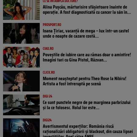
CE SE ÎNTÂMPLĂ DOCTORE?
Alina Pușcău, mărturisire sfâșietoare înainte de
operație. A fost diagnosticată cu cancer la sân în...
PROSPORT.RO
Ioana Țiriac, vacanță de mega – lux într-un castel
unde o noapte de cazare costă...
CIAO.RO
Poveştile de iubire care au rămas doar o amintire!
Imagini tari cu Gina Pistol, Răzvan...
CLICK.RO
Moment neașteptat pentru Theo Rose la Nibiru!
Artista a fost întreruptă pe scenă
DIGI 24
Ce sunt punctele negre de pe marginea parbrizului
și la ce folosesc. Rolul lor este...
DIGI24
Avertismentul experților: România riscă
raționalizări obligatorii și blackout, din cauza lipsei
investițiilor. Apel către ANRE