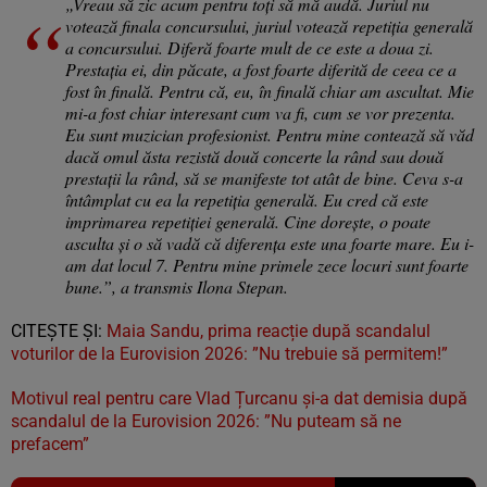
„Vreau să zic acum pentru toți să mă audă. Juriul nu
votează finala concursului, juriul votează repetiția generală
a concursului. Diferă foarte mult de ce este a doua zi.
Prestația ei, din păcate, a fost foarte diferită de ceea ce a
fost în finală. Pentru că, eu, în finală chiar am ascultat. Mie
mi-a fost chiar interesant cum va fi, cum se vor prezenta.
Eu sunt muzician profesionist. Pentru mine contează să văd
dacă omul ăsta rezistă două concerte la rând sau două
prestații la rând, să se manifeste tot atât de bine. Ceva s-a
întâmplat cu ea la repetiția generală. Eu cred că este
imprimarea repetiției generală. Cine dorește, o poate
asculta și o să vadă că diferența este una foarte mare. Eu i-
am dat locul 7. Pentru mine primele zece locuri sunt foarte
bune.”, a transmis Ilona Stepan.
CITEȘTE ȘI:
Maia Sandu, prima reacție după scandalul
voturilor de la Eurovision 2026: ”Nu trebuie să permitem!”
Motivul real pentru care Vlad Țurcanu și-a dat demisia după
scandalul de la Eurovision 2026: ”Nu puteam să ne
prefacem”