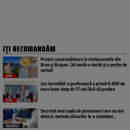
IȚI RECOMANDĂM
Prețuri surprinzătoare în restaurantele din
Bran și Brașov. Cât costă o ciorbă și o porție de
cartofi
ȘTIRI
Caz incredibil: o profesoară a primit 6.000 de
euro lunar timp de 17 ani fără să predea
ȘTIRI
Secretul unui cuplu de pensionari care nu are
datorii: metoda plicurilor le-a schimbat...
MEDIAFAX