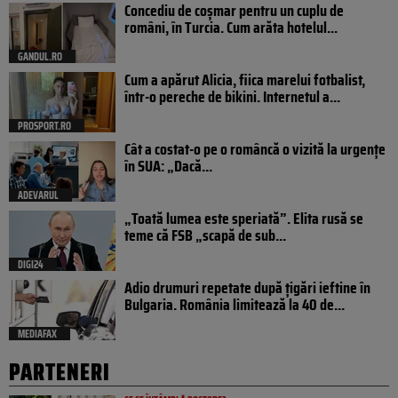
Concediu de coșmar pentru un cuplu de
români, în Turcia. Cum arăta hotelul...
GANDUL.RO
Cum a apărut Alicia, fiica marelui fotbalist,
într-o pereche de bikini. Internetul a...
PROSPORT.RO
Cât a costat-o pe o româncă o vizită la urgențe
în SUA: „Dacă...
ADEVARUL
„Toată lumea este speriată”. Elita rusă se
teme că FSB „scapă de sub...
DIGI24
Adio drumuri repetate după țigări ieftine în
Bulgaria. România limitează la 40 de...
MEDIAFAX
PARTENERI