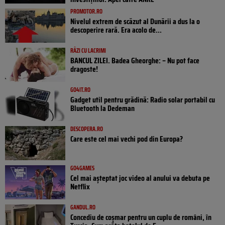
PROMOTOR.RO
Nivelul extrem de scăzut al Dunării a dus la o
descoperire rară. Era acolo de...
RÂZI CU LACRIMI
BANCUL ZILEI. Badea Gheorghe: – Nu pot face
dragoste!
GO4IT.RO
Gadget util pentru grădină: Radio solar portabil cu
Bluetooth la Dedeman
DESCOPERA.RO
Care este cel mai vechi pod din Europa?
GO4GAMES
Cel mai așteptat joc video al anului va debuta pe
Netflix
GANDUL.RO
Concediu de coșmar pentru un cuplu de români, în