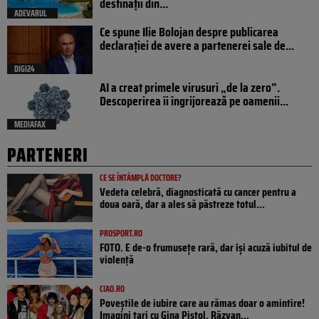
destinații din...
ADEVARUL
Ce spune Ilie Bolojan despre publicarea
declarației de avere a partenerei sale de...
DIGI24
AI a creat primele virusuri „de la zero”.
Descoperirea îi îngrijorează pe oamenii...
MEDIAFAX
PARTENERI
CE SE ÎNTÂMPLĂ DOCTORE?
Vedeta celebră, diagnosticată cu cancer pentru a
doua oară, dar a ales să păstreze totul...
PROSPORT.RO
FOTO. E de-o frumusețe rară, dar își acuză iubitul de
violență
CIAO.RO
Poveştile de iubire care au rămas doar o amintire!
Imagini tari cu Gina Pistol, Răzvan...