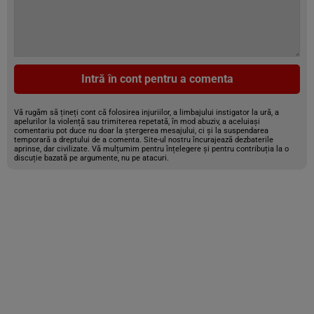
Intră în cont pentru a comenta
Vă rugăm să țineți cont că folosirea injuriilor, a limbajului instigator la ură, a
apelurilor la violență sau trimiterea repetată, în mod abuziv, a aceluiași
comentariu pot duce nu doar la ștergerea mesajului, ci și la suspendarea
temporară a dreptului de a comenta. Site-ul nostru încurajează dezbaterile
aprinse, dar civilizate. Vă mulțumim pentru înțelegere și pentru contribuția la o
discuție bazată pe argumente, nu pe atacuri.