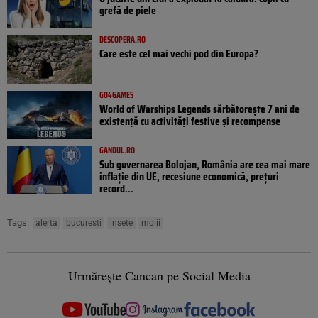
grefă de piele
DESCOPERA.RO
Care este cel mai vechi pod din Europa?
GO4GAMES
World of Warships Legends sărbătorește 7 ani de
existență cu activități festive și recompense
GANDUL.RO
Sub guvernarea Bolojan, România are cea mai mare
inflație din UE, recesiune economică, prețuri
record...
Tags:
alerta
bucuresti
insete
molii
Urmărește Cancan pe Social Media