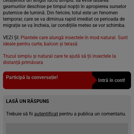
cetățenilor un singur lucru simplu: să evite lăsarea
geamurilor deschise pe timpul nopții în apropierea surselor
puternice de lumină. Din fericire, totul este un fenomen
temporar, care se va diminua rapid imediat ce perioada de
migrație se va încheia, iar condițiile meteo se vor schimba.
VEZI ȘI:
Plantele care alungă insectele în mod natural. Sunt
ideale pentru curte, balcon și terasă
Trucul simplu și natural care te ajută să ții insectele la
distanță primăvara
Participă la conversație!
Intră în cont!
LASĂ UN RĂSPUNS
Trebuie să fii
autentificat
pentru a publica un comentariu.