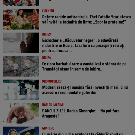
CLICK.RO
Rețete rapide anticaniculă. Chef Cătălin Scărlătescu
vă invită la tocăniță de linte: „Spor la proteine!”
DIGI 24
Escrocheria „Văduvelor negre”, o adevărată
industrie în Rusia. Căsătorii cu proaspeți recruți,
pentru a încasa...
DIGI24
Ce riscă bărbatul care a vandalizat o stâncă de pe
Transfăgărășan în semn de iubire...
PROMOTOR.RO
Modernizează-ți mașina fără investiții mari. Cinci
accesorii recomandate șoferilor
RÂZI CU LACRIMI
BANCUL ZILEI. Badea Gheorghe: – Nu pot face
dragoste!
GO4IT.RO
O jucărie din Lidl a explodat la căldură: copil cu