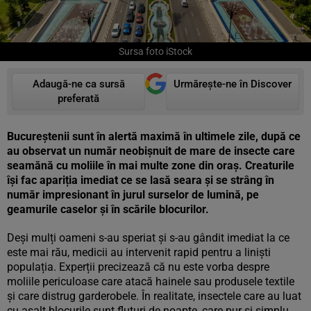
Sursa foto iStock
Adaugă-ne ca sursă
Urmărește-ne în Discover
preferată
Bucureștenii sunt în alertă maximă în ultimele zile, după ce
au observat un număr neobișnuit de mare de insecte care
seamănă cu moliile în mai multe zone din oraș. Creaturile
își fac apariția imediat ce se lasă seara și se strâng în
număr impresionant în jurul surselor de lumină, pe
geamurile caselor și în scările blocurilor.
Deși mulți oameni s-au speriat și s-au gândit imediat la ce
este mai rău, medicii au intervenit rapid pentru a liniști
populația. Experții precizează că nu este vorba despre
moliile periculoase care atacă hainele sau produsele textile
și care distrug garderobele. În realitate, insectele care au luat
cu asalt blocurile sunt fluturi de noapte, care pur și simplu