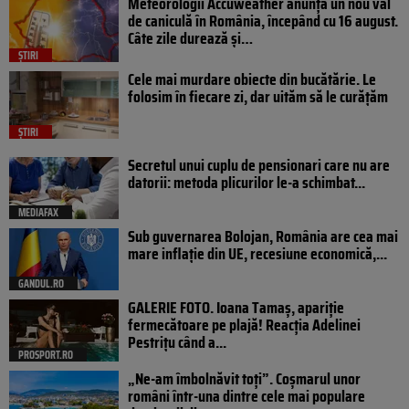
Meteorologii Accuweather anunță un nou val
de caniculă în România, începând cu 16 august.
Câte zile durează și…
ȘTIRI
Cele mai murdare obiecte din bucătărie. Le
folosim în fiecare zi, dar uităm să le curățăm
ȘTIRI
Secretul unui cuplu de pensionari care nu are
datorii: metoda plicurilor le-a schimbat...
MEDIAFAX
Sub guvernarea Bolojan, România are cea mai
mare inflație din UE, recesiune economică,...
GANDUL.RO
GALERIE FOTO. Ioana Tamaş, apariție
fermecătoare pe plajă! Reacția Adelinei
Pestrițu când a...
PROSPORT.RO
„Ne-am îmbolnăvit toți”. Coșmarul unor
români într-una dintre cele mai populare