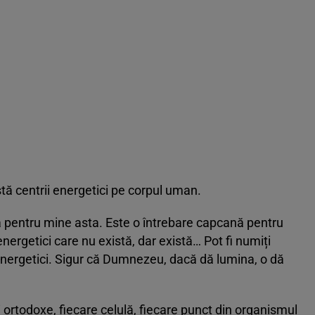
stă centrii energetici pe corpul uman.
ă pentru mine asta. Este o întrebare capcană pentru
nergetici care nu există, dar există… Pot fi numiți
i energetici. Sigur că Dumnezeu, dacă dă lumina, o dă
ortodoxe, fiecare celulă, fiecare punct din organismul