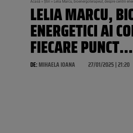
Acasă
»
Știri
»
Lelia Marcu, bioenergoterapeut, despre centrii energ
LELIA MARCU, BI
ENERGETICI AI CO
FIECARE PUNCT
DE:
MIHAELA IOANA
27/01/2025 | 21:20