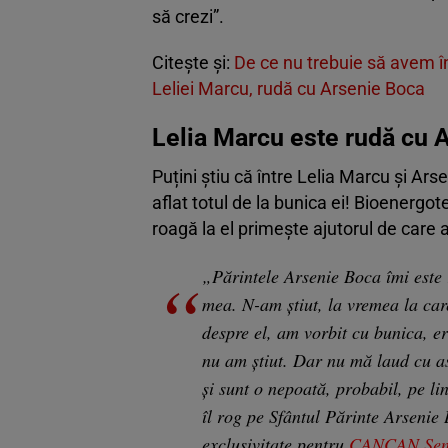
să crezi”.
Citește și:
De ce nu trebuie să avem în
Leliei Marcu, rudă cu Arsenie Boca
Lelia Marcu este rudă cu 
Puțini știu că între Lelia Marcu și Ars
aflat totul de la bunica ei! Bioenergo
roagă la el primește ajutorul de care 
„Părintele Arsenie Boca îmi este 
mea. N-am știut, la vremea la car
despre el, am vorbit cu bunica, e
nu am știut. Dar nu mă laud cu as
și sunt o nepoată, probabil, pe li
îl rog pe Sfântul Părinte Arsenie
exclusivitate pentru
CANCAN Senz