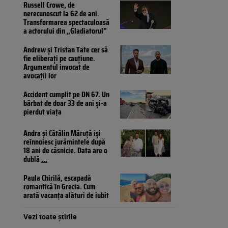
Russell Crowe, de
nerecunoscut la 62 de ani.
Transformarea spectaculoasă
a actorului din „Gladiatorul”
Andrew și Tristan Tate cer să
fie eliberați pe cauțiune.
Argumentul invocat de
avocații lor
Accident cumplit pe DN 67. Un
bărbat de doar 33 de ani și-a
pierdut viața
Andra și Cătălin Măruță își
reînnoiesc jurămintele după
18 ani de căsnicie. Data are o
dublă
...
Paula Chirilă, escapadă
romantică în Grecia. Cum
arată vacanța alături de iubit
Vezi toate știrile