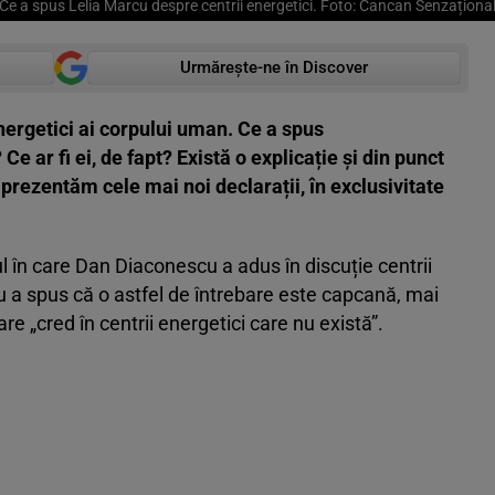
Ce a spus Lelia Marcu despre centrii energetici. Foto: Cancan Senzaționa
Urmărește-ne în Discover
nergetici ai corpului uman. Ce a spus
 ar fi ei, de fapt? Există o explicație și din punct
 prezentăm cele mai noi declarații, în exclusivitate
 în care Dan Diaconescu a adus în discuție centrii
u a spus că o astfel de întrebare este capcană, mai
e „cred în centrii energetici care nu există”.