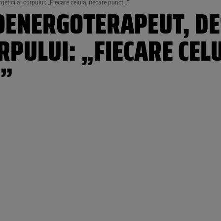
etici ai corpului: „Fiecare celulă, fiecare punct…”
OENERGOTERAPEUT, DE
RPULUI: „FIECARE CEL
…”