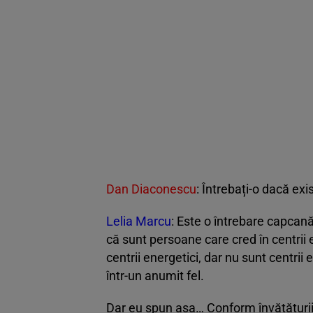
Dan Diaconescu
: Întrebați-o dacă exi
Lelia Marcu
: Este o întrebare capcan
că sunt persoane care cred în centrii e
centrii energetici, dar nu sunt centri
într-un anumit fel.
Dar eu spun așa… Conform învățăturii 