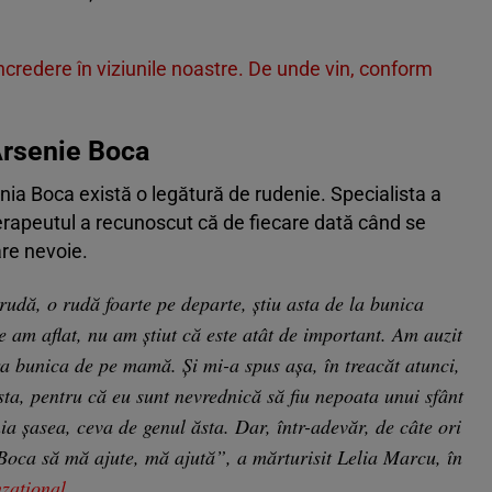
credere în viziunile noastre. De unde vin, conform
Arsenie Boca
enia Boca există o legătură de rudenie. Specialista a
terapeutul a recunoscut că de fiecare dată când se
are nevoie.
rudă, o rudă foarte pe departe, știu asta de la bunica
e am aflat, nu am știut că este atât de important. Am auzit
ra bunica de pe mamă. Și mi-a spus așa, în treacăt atunci,
ta, pentru că eu sunt nevrednică să fiu nepoata unui sfânt
nia șasea, ceva de genul ăsta. Dar, într-adevăr, de câte ori
 Boca să mă ajute, mă ajută”, a mărturisit Lelia Marcu, în
ațional
.