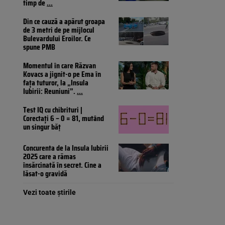
timp de
...
Din ce cauză a apărut groapa
de 3 metri de pe mijlocul
Bulevardului Eroilor. Ce
spune PMB
Momentul în care Răzvan
Kovacs a jignit-o pe Ema în
fața tuturor, la „Insula
Iubirii: Reuniuni”.
...
Test IQ cu chibrituri |
Corectați 6 – 0 = 81, mutând
un singur băț
Concurenta de la Insula Iubirii
2025 care a rămas
însărcinată în secret. Cine a
lăsat-o gravidă
Vezi toate știrile