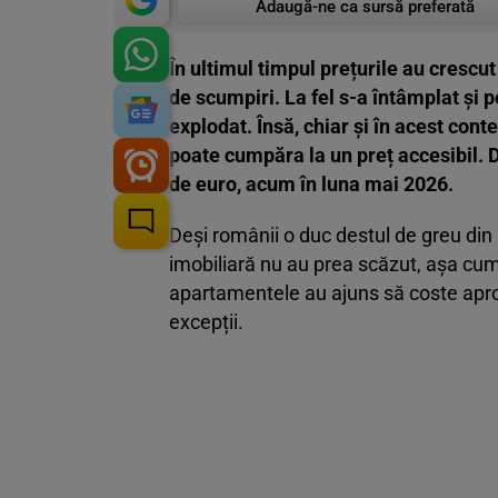
Adaugă-ne ca sursă preferată
În ultimul timpul prețurile au crescu
de scumpiri. La fel s-a întâmplat și p
explodat. Însă, chiar și în acest cont
poate cumpăra la un preț accesibil. 
de euro, acum în luna mai 2026.
Deși românii o duc destul de greu din 
imobiliară nu au prea scăzut, așa cum 
apartamentele au ajuns să coste aproap
excepții.