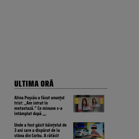
ULTIMA ORĂ
Alina Pușcău a făcut anunțul
trist: „Am intrat în
metastază.” Ce minune s-a
întâmplat după
...
Unde a fost găsit băiețelul de
3 ani care a dispărut de la
stâna din Corbu. A rătăcit