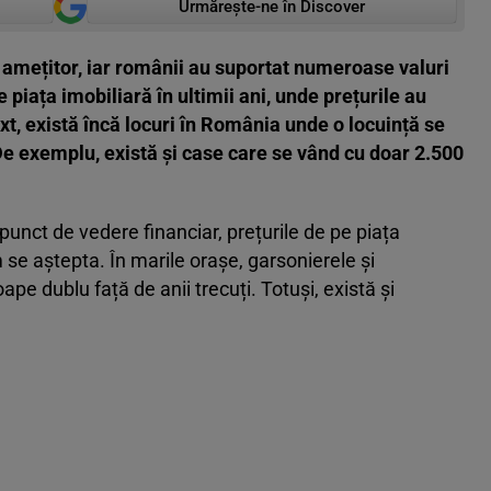
Urmărește-ne în Discover
t amețitor, iar românii au suportat numeroase valuri
e piața imobiliară în ultimii ani, unde prețurile au
ext, există încă locuri în România unde o locuință se
De exemplu, există și case care se vând cu doar 2.500
punct de vedere financiar, prețurile de pe piața
se aștepta. În marile orașe, garsonierele și
e dublu față de anii trecuți. Totuși, există și