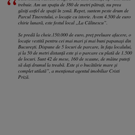
trebuie. Am un spațiu de 380 de metri pătrați, nu prea
găsiți astfel de spații în zonă. Repet, suntem peste drum de
Parcul Tineretului, o locație cu istorie. Avem 4.500 de euro
chirie lunară, este fostul local „La Călinescu”.
Se predă la cheie.150.000 de euro, preț preluare afacere, o
locație vestită pentru cei mai mari și mai buni papanași din
București. Dispune de 5 locuri de parcare, în fața localului,
și la 50 de metri distanță este și o parcare cu plată de 1.500
de locuri. Sunt 42 de mese, 160 de scaune, de mâine puteți
să dați drumul la treabă. Este și o bucătărie mare și
complet utilată”, a menționat agentul imobiliar Cristi
Priză.