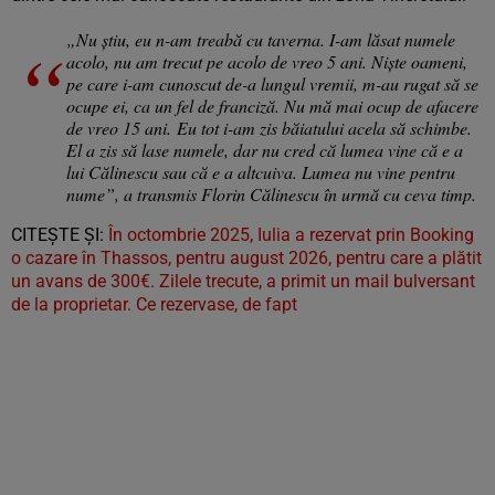
„Nu știu, eu n-am treabă cu taverna. I-am lăsat numele
acolo, nu am trecut pe acolo de vreo 5 ani. Niște oameni,
pe care i-am cunoscut de-a lungul vremii, m-au rugat să se
ocupe ei, ca un fel de franciză. Nu mă mai ocup de afacere
de vreo 15 ani. Eu tot i-am zis băiatului acela să schimbe.
El a zis să lase numele, dar nu cred că lumea vine că e a
lui Călinescu sau că e a altcuiva. Lumea nu vine pentru
nume”, a transmis Florin Călinescu în urmă cu ceva timp.
CITEȘTE ȘI:
În octombrie 2025, Iulia a rezervat prin Booking
o cazare în Thassos, pentru august 2026, pentru care a plătit
un avans de 300€. Zilele trecute, a primit un mail bulversant
de la proprietar. Ce rezervase, de fapt