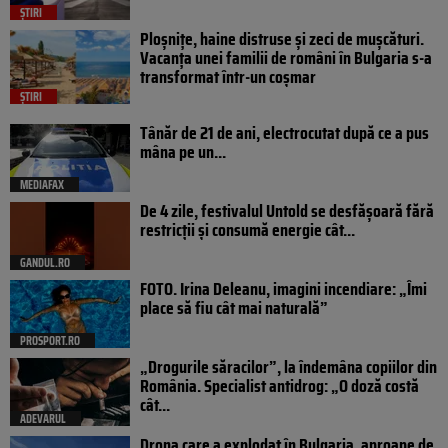
ȘTIRI
Ploșnițe, haine distruse și zeci de mușcături.
Vacanța unei familii de români în Bulgaria s-a
transformat într-un coșmar
ȘTIRI
Tânăr de 21 de ani, electrocutat după ce a pus
mâna pe un...
MEDIAFAX
De 4 zile, festivalul Untold se desfășoară fără
restricții și consumă energie cât...
GANDUL.RO
FOTO. Irina Deleanu, imagini incendiare: „Îmi
place să fiu cât mai naturală”
PROSPORT.RO
„Drogurile săracilor”, la îndemâna copiilor din
România. Specialist antidrog: „O doză costă
cât...
ADEVARUL
Drona care a explodat în Bulgaria, aproape de