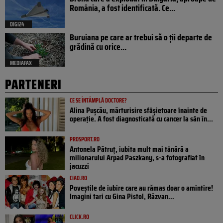
România, a fost identificată. Ce...
DIGI24
Buruiana pe care ar trebui să o ții departe de
grădină cu orice...
MEDIAFAX
PARTENERI
CE SE ÎNTÂMPLĂ DOCTORE?
Alina Pușcău, mărturisire sfâșietoare înainte de
operație. A fost diagnosticată cu cancer la sân în...
PROSPORT.RO
Antonela Pătruț, iubita mult mai tânără a
milionarului Arpad Paszkany, s-a fotografiat în
jacuzzi
CIAO.RO
Poveştile de iubire care au rămas doar o amintire!
Imagini tari cu Gina Pistol, Răzvan...
CLICK.RO