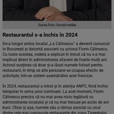
Sursa foto: Social media
Restaurantul s-a închis în 2024
De-a lungul anilor, localul „La Călinescu” a devenit cunoscut
în București și datorită asocierii cu actorul Florin Călinescu.
Cu toate acestea, vedeta a explicat în trecut că nu s-a mai
implicat direct în administrarea afacerii de foarte mulți ani.
Actorul susținea că doar și-a lăsat numele folosit pentru
restaurant, în timp ce alte persoane se ocupau efectiv de
activitate, într-un sistem asemănător unei francize.
În 2024, restaurantul a intrat și în atenția ANPC, fiind închis
temporar în urma unor controale. La acel moment, Florin
Călinescu preciza că nu mai avea nicio legătură cu
administrarea localului și că nu mai trecuse pe acolo de ani
buni. Chiar și așa, numele său a rămas asociat cu unul
dintre cele mai cunoscute restaurante din zona Tineretului.