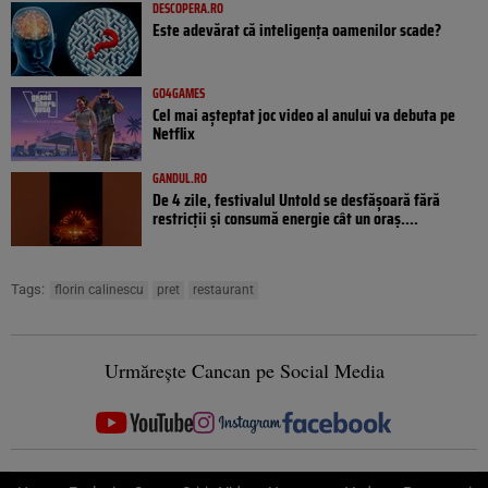
DESCOPERA.RO
Este adevărat că inteligența oamenilor scade?
GO4GAMES
Cel mai așteptat joc video al anului va debuta pe
Netflix
GANDUL.RO
De 4 zile, festivalul Untold se desfășoară fără
restricții și consumă energie cât un oraș....
Tags:
florin calinescu
pret
restaurant
Urmărește Cancan pe Social Media