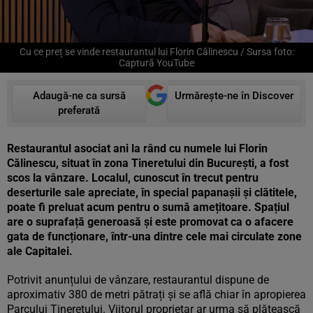
Cu ce preț se vinde restaurantul lui Florin Călinescu / Sursa foto:
Captură YouTube
Adaugă-ne ca sursă
Urmărește-ne în Discover
preferată
Restaurantul asociat ani la rând cu numele lui Florin
Călinescu, situat în zona Tineretului din București, a fost
scos la vânzare. Localul, cunoscut în trecut pentru
deserturile sale apreciate, în special papanașii și clătitele,
poate fi preluat acum pentru o sumă amețitoare. Spațiul
are o suprafață generoasă și este promovat ca o afacere
gata de funcționare, într-una dintre cele mai circulate zone
ale Capitalei.
Potrivit anunțului de vânzare, restaurantul dispune de
aproximativ 380 de metri pătrați și se află chiar în apropierea
Parcului Tineretului. Viitorul proprietar ar urma să plătească