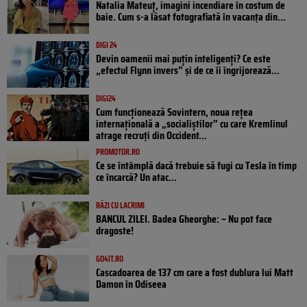
Natalia Mateuț, imagini incendiare în costum de
baie. Cum s-a lăsat fotografiată în vacanța din...
DIGI 24
Devin oamenii mai puțin inteligenți? Ce este
„efectul Flynn invers” și de ce îi îngrijorează...
DIGI24
Cum funcționează Sovintern, noua rețea
internațională a „socialiștilor” cu care Kremlinul
atrage recruți din Occident...
PROMOTOR.RO
Ce se întâmplă dacă trebuie să fugi cu Tesla în timp
ce încarcă? Un atac...
RÂZI CU LACRIMI
BANCUL ZILEI. Badea Gheorghe: – Nu pot face
dragoste!
GO4IT.RO
Cascadoarea de 137 cm care a fost dublura lui Matt
Damon în Odiseea