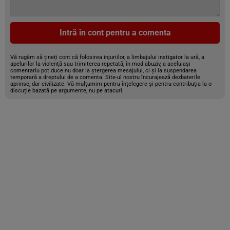
Intră în cont pentru a comenta
Vă rugăm să țineți cont că folosirea injuriilor, a limbajului instigator la ură, a
apelurilor la violență sau trimiterea repetată, în mod abuziv, a aceluiași
comentariu pot duce nu doar la ștergerea mesajului, ci și la suspendarea
temporară a dreptului de a comenta. Site-ul nostru încurajează dezbaterile
aprinse, dar civilizate. Vă mulțumim pentru înțelegere și pentru contribuția la o
discuție bazată pe argumente, nu pe atacuri.