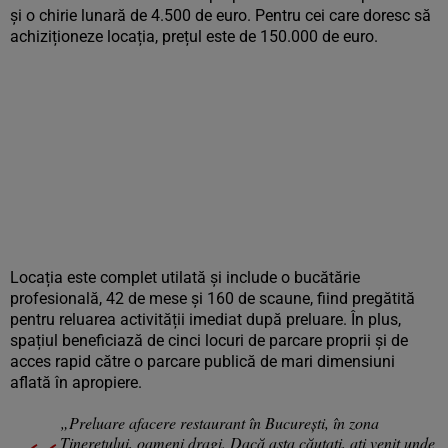
și o chirie lunară de 4.500 de euro. Pentru cei care doresc să
achiziționeze locația, prețul este de 150.000 de euro.
Locația este complet utilată și include o bucătărie
profesională, 42 de mese și 160 de scaune, fiind pregătită
pentru reluarea activității imediat după preluare. În plus,
spațiul beneficiază de cinci locuri de parcare proprii și de
acces rapid către o parcare publică de mari dimensiuni
aflată în apropiere.
„Preluare afacere restaurant în București, în zona
Tineretului, oameni dragi. Dacă asta căutați, ați venit unde