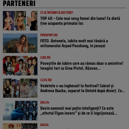
PARTENERI
CE SE ÎNTÂMPLĂ DOCTORE?
TOP 40 – Cele mai sexy femei din lume! Ce dietă
ține ocupanta primului loc
PROSPORT.RO
FOTO. Antonela, iubita mult mai tânără a
milionarului Arpad Paszkany, în jacuzzi
CIAO.RO
Poveştile de iubire care au rămas doar o amintire!
Imagini tari cu Gina Pistol, Răzvan...
CLICK.RO
Vedetele s-au înghesuit la festival! Cabral și
Andreea Ibacka, separat la Untold după divorț. Cu...
DIGI 24
Devin oamenii mai puțin inteligenți? Ce este
„efectul Flynn invers” și de ce îi îngrijorează...
DIGI24