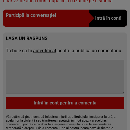
doar 22 de ani a murit după ce a căzut de pe o stâncă
Participă la conversație!
Intră în cont!
LASĂ UN RĂSPUNS
Trebuie să fii
autentificat
pentru a publica un comentariu.
Intră în cont pentru a comenta
Vă rugăm să țineți cont că folosirea injuriilor, a limbajului instigator la ură, a
apelurilor la violență sau trimiterea repetată, în mod abuziv, a aceluiași
comentariu pot duce nu doar la ștergerea mesajului, ci și la suspendarea
temporară a dreptului de a comenta. Site-ul nostru încurajează dezbaterile