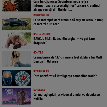
Cum funcționează Sovintern, noua rețea
internațională a „socialiștilor” cu care Kremlinul
atrage recruți din Occident...
PROMOTOR.RO
Ce se întâmplă dacă trebuie să fugi cu Tesla în timp
ce încarcă? Un atac...
RÂZI CU LACRIMI
BANCUL ZILEI. Badea Gheorghe: – Nu pot face
dragoste!
GO4IT.RO
Cascadoarea de 137 cm care a fost dublura lui Matt
Damon în Odiseea
DESCOPERA.RO
Este adevărat că inteligența oamenilor scade?
GO4GAMES
Cel mai așteptat joc video al anului va debuta pe
Netflix