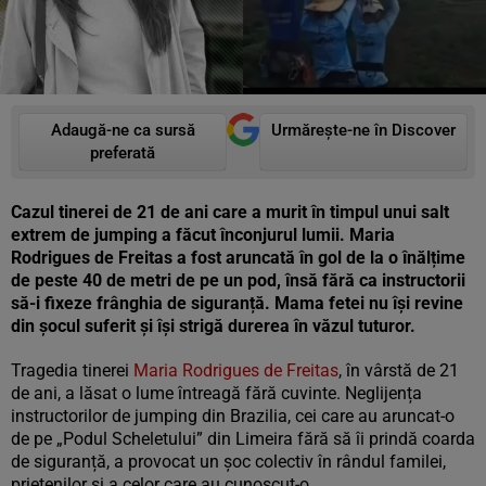
Adaugă-ne ca sursă
Urmărește-ne în Discover
preferată
Cazul tinerei de 21 de ani care a murit în timpul unui salt
extrem de jumping a făcut înconjurul lumii. Maria
Rodrigues de Freitas a fost aruncată în gol de la o înălțime
de peste 40 de metri de pe un pod, însă fără ca instructorii
să-i fixeze frânghia de siguranță. Mama fetei nu își revine
din șocul suferit și își strigă durerea în văzul tuturor.
Tragedia tinerei
Maria Rodrigues de Freitas
, în vârstă de 21
de ani, a lăsat o lume întreagă fără cuvinte. Neglijența
instructorilor de jumping din Brazilia, cei care au aruncat-o
de pe „Podul Scheletului” din Limeira fără să îi prindă coarda
de siguranță, a provocat un șoc colectiv în rândul familei,
prietenilor și a celor care au cunoscut-o.