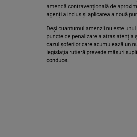
amendă contravențională de aproximat
agenți a inclus și aplicarea a nouă pu
Deși cuantumul amenzii nu este unul 
puncte de penalizare a atras atenția ș
cazul șoferilor care acumulează un num
legislația rutieră prevede măsuri sup
conduce.