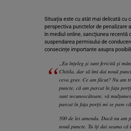
Situația este cu atât mai delicată cu c
perspectiva punctelor de penalizare a
în mediul online, sancțiunea recentă 
suspendarea permisului de conducere
consecințe importante asupra posibili
„Eu înțeleg și sunt fericită și mân
Chitila, dar să îmi dai nouă punc
ceva grav. Ce am făcut? Nu am tr
puncte, că am parcat în fața porții
sunt recunoscătoare, vă mulțumes
parcat în fața porții mi se pare că
500 de lei amenda. Dacă nu am plă
nouă puncte. Tu îți dai seama că 