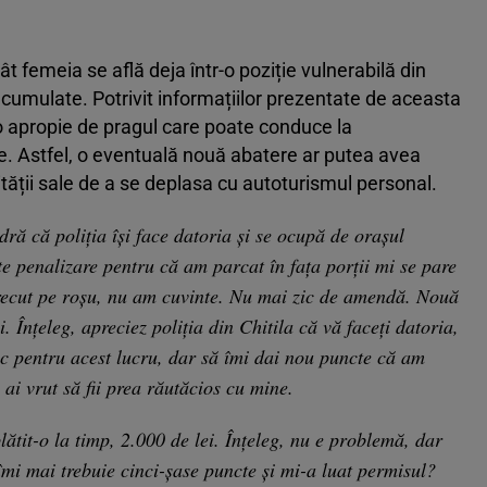
ât femeia se află deja într-o poziție vulnerabilă din
cumulate. Potrivit informațiilor prezentate de aceasta
o apropie de pragul care poate conduce la
. Astfel, o eventuală nouă abatere ar putea avea
tății sale de a se deplasa cu autoturismul personal.
dră că poliția își face datoria și se ocupă de orașul
te penalizare pentru că am parcat în fața porții mi se pare
ecut pe roșu, nu am cuvinte. Nu mai zic de amendă. Nouă
. Înțeleg, apreciez poliția din Chitila că vă faceți datoria,
c pentru acest lucru, dar să îmi dai nou puncte că am
 ai vrut să fii prea răutăcios cu mine.
tit-o la timp, 2.000 de lei. Înțeleg, nu e problemă, dar
îmi mai trebuie cinci-șase puncte și mi-a luat permisul?