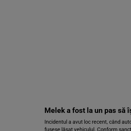
Melek a fost la un pas să î
Incidentul a avut loc recent, când aut
fusese lăsat vehiculul. Conform sancți