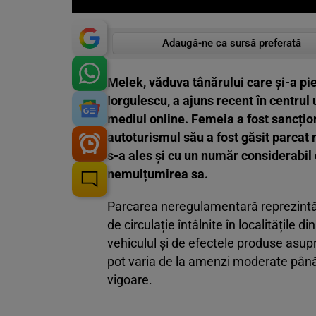
Adaugă-ne ca sursă preferată
Melek, văduva tânărului care și-a pie
Iorgulescu, a ajuns recent în centrul 
mediul online. Femeia a fost sancționa
autoturismul său a fost găsit parca
s-a ales și cu un număr considerabil
nemulțumirea sa.
Parcarea neregulamentară reprezintă u
de circulație întâlnite în localitățile 
vehiculul și de efectele produse asupr
pot varia de la amenzi moderate până 
vigoare.