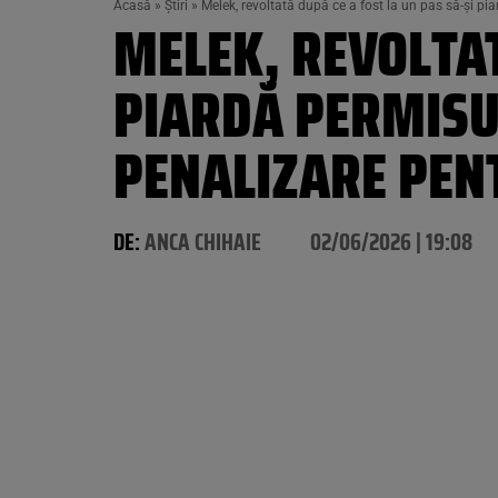
Acasă
»
Știri
»
Melek, revoltată după ce a fost la un pas să-și pi
MELEK, REVOLTAT
PIARDĂ PERMISUL
PENALIZARE PENT
DE:
ANCA CHIHAIE
02/06/2026 | 19:08