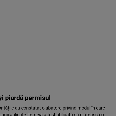
și piardă permisul
oritățile au constatat o abatere privind modul în care
unii aplicate, femeia a fost obligată să plătească o