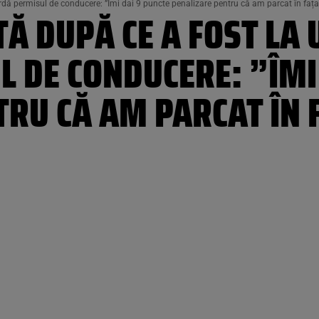
ardă permisul de conducere: ”Îmi dai 9 puncte penalizare pentru că am parcat în fața 
Ă DUPĂ CE A FOST LA 
 DE CONDUCERE: ”ÎMI
RU CĂ AM PARCAT ÎN 