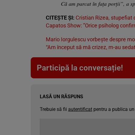
Că am parcat în fața porții”, a s
CITEȘTE ȘI:
Cristian Rizea, stupefiat
Capatos Show: ”Orice psiholog confir
Mario Iorgulescu vorbește despre mom
“Am început să mă crizez, m-au sedat
Participă la conversație!
LASĂ UN RĂSPUNS
Trebuie să fii
autentificat
pentru a publica un