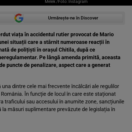
Melek /Foto: Instagram
Urmărește-ne în Discover
rdut viața în accidentul rutier provocat de Mario
unei situații care a stârnit numeroase reacții în
tă de polițiști în orașul Chitila, după ce
t neregulamentar. Pe lângă amenda primită, aceasta
 de puncte de penalizare, aspect care a generat
na dintre cele mai frecvente încălcări ale regulilor
din România. În funcție de locul în care este staționat
a traficului sau accesului în anumite zone, sancțiunile
la măsuri suplimentare prevăzute de legislația în