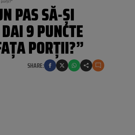
porții?”
UN PAS SĂ-ȘI
 DAI 9 PUNCTE
FAȚA PORȚII?”
SHARE: