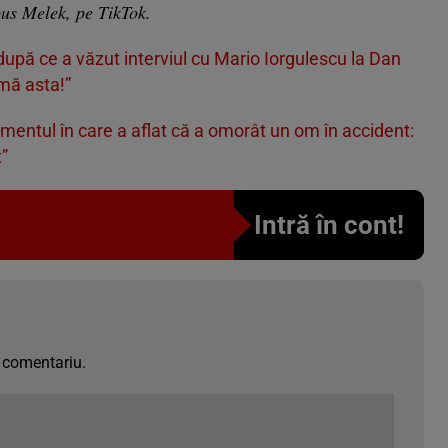
pus Melek, pe TikTok.
 după ce a văzut interviul cu Mario Iorgulescu la Dan
mă asta!”
entul în care a aflat că a omorât un om în accident:
”
Intră în cont!
 comentariu.