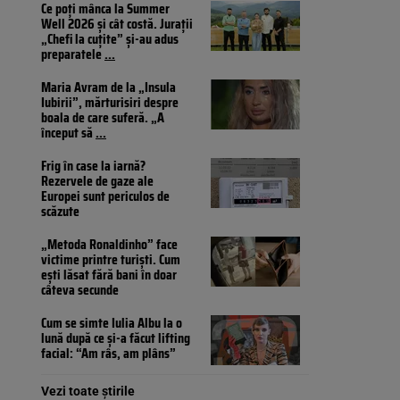
Ce poți mânca la Summer
Well 2026 și cât costă. Jurații
„Chefi la cuțite” și-au adus
preparatele
...
Maria Avram de la „Insula
Iubirii”, mărturisiri despre
boala de care suferă. „A
început să
...
Frig în case la iarnă?
Rezervele de gaze ale
Europei sunt periculos de
scăzute
„Metoda Ronaldinho” face
victime printre turiști. Cum
ești lăsat fără bani în doar
câteva secunde
Cum se simte Iulia Albu la o
lună după ce și-a făcut lifting
facial: “Am râs, am plâns”
Vezi toate știrile