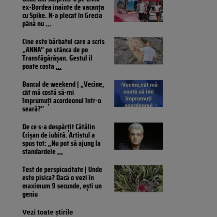
ex-Bordea înainte de vacanța
cu Spike. N-a plecat în Grecia
până nu
...
Cine este bărbatul care a scris
„ANNA” pe stânca de pe
Transfăgărășan. Gestul îl
poate costa
...
Bancul de weekend | „Vecine,
cât mă costă să-mi
împrumuți acordeonul într-o
seară?”
De ce s-a despărțit Cătălin
Crișan de iubită. Artistul a
spus tot: „Nu pot să ajung la
standardele
...
Test de perspicacitate | Unde
este pisica? Dacă o vezi în
maximum 9 secunde, ești un
geniu
Vezi toate știrile