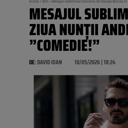
Acasă
»
Știri
»
Mesajul subliminal transmis de George Burcea în 
MESAJUL SUBLIM
ZIUA NUNȚII AND
”COMEDIE!”
DE:
DAVID IOAN
10/05/2026 | 18:24