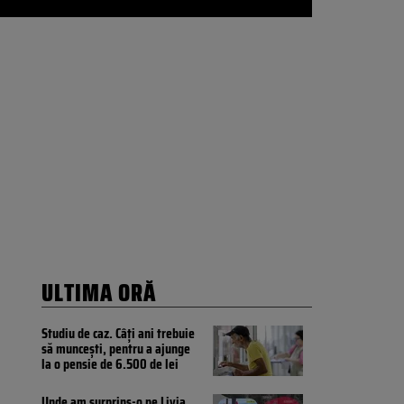
ULTIMA ORĂ
Studiu de caz. Câți ani trebuie
să muncești, pentru a ajunge
la o pensie de 6.500 de lei
Unde am surprins-o pe Livia