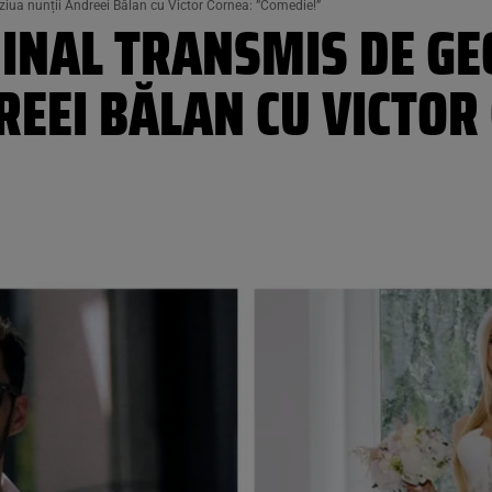
ziua nunții Andreei Bălan cu Victor Cornea: ”Comedie!”
INAL TRANSMIS DE GE
REEI BĂLAN CU VICTOR