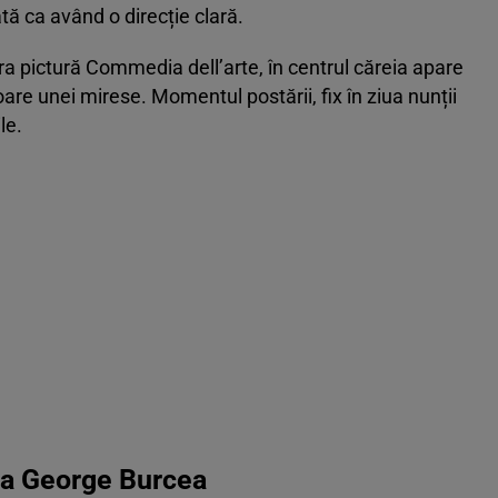
tă ca având o direcție clară.
ra pictură Commedia dell’arte, în centrul căreia apare
re unei mirese. Momentul postării, fix în ziua nunții
le.
ia George Burcea