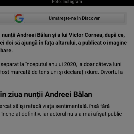
Foto: Instagram
Urmărește-ne în Discover
 nunții Andreei Bălan și a lui Victor Cornea, după ce,
i doi să ajungă în fața altarului, a publicat o imagine
ebare.
eparat la începutul anului 2020, la doar câteva luni
fost marcată de tensiuni și declarații dure. Divorțul a
în ziua nunții Andreei Bălan
rcat să își refacă viața sentimentală, însă fără
ncheiat definitiv, iar actorul nu s-a mai afișat public