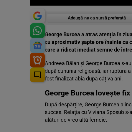
Adaugă-ne ca sursă preferată
George Burcea a atras atenția în ziua
cu aproximativ șapte ore înainte ca ce
care a ridicat imediat semne de într
Andreea Bălan și George Burcea s-au s
după cununia religioasă, iar ruptura a 
fost finalizat abia după câțiva ani.
George Burcea lovește fix 
După despărțire, George Burcea a înce
succes. Relația cu Viviana Sposub s-a î
alături de vreo altă femeie.