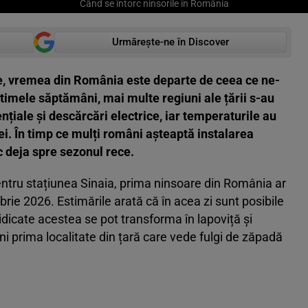
Când se întorc ninsorile în România
Urmărește-ne în Discover
ie, vremea din România este departe de ceea ce ne-
ultimele săptămâni, mai multe regiuni ale țării s-au
orențiale și descărcări electrice, iar temperaturile au
ei. În timp ce mulți români așteaptă instalarea
c deja spre sezonul rece.
ntru stațiunea Sinaia, prima ninsoare din România ar
brie 2026. Estimările arată că în acea zi sunt posibile
i ridicate acestea se pot transforma în lapoviță și
ni prima localitate din țară care vede fulgi de zăpadă