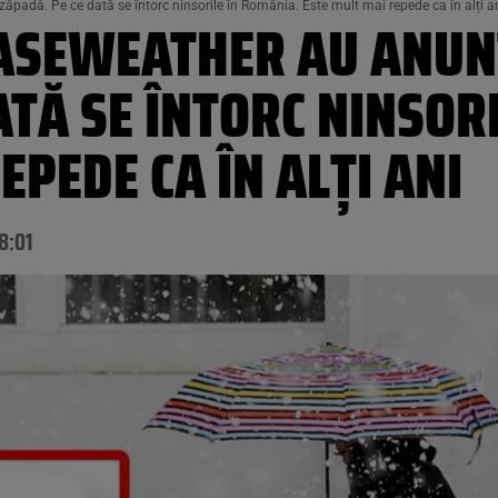
padă. Pe ce dată se întorc ninsorile în România. Este mult mai repede ca în alți a
ASEWEATHER AU ANUN
ATĂ SE ÎNTORC NINSOR
EPEDE CA ÎN ALȚI ANI
8:01