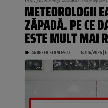
Acasă
»
Știri
»
Meteorologii Easeweather au anunțat deja prima ză
METEOROLOGII E
ZĂPADĂ. PE CE D
ESTE MULT MAI R
DE:
ANDREEA STĂNCESCU
14/06/2026 | 0