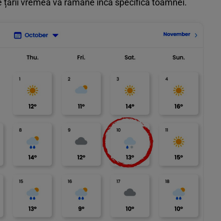
le țării vremea va rămâne încă specifică toamnei.