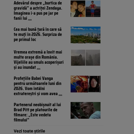
Adevărul despre „burtica de
gravidă” a actriței Zendaya.
Imaginea i-a pus pe jar pe
fanii lui
...
Cea mai bună țară în care să
te muți în 2026. Surpriza de
pe primul loc
Vremea extremă a lovit mai
multe orașe din România.
Vijeliile au smuls acoperișuri
și au inundat
...
Profețiile Babei Vanga
pentru următoarele luni din
2026. Vom întâlni
extratereștri și vom avea
...
Partenerul neobișnuit al lui
Brad Pitt pe platourile de
filmare: „Este vedeta
filmului”
Vezi toate știrile