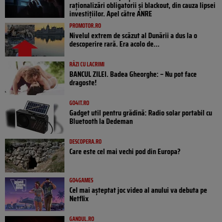
raționalizări obligatorii și blackout, din cauza lipsei
investițiilor. Apel către ANRE
PROMOTOR.RO
Nivelul extrem de scăzut al Dunării a dus la o
descoperire rară. Era acolo de...
RÂZI CU LACRIMI
BANCUL ZILEI. Badea Gheorghe: – Nu pot face
dragoste!
GO4IT.RO
Gadget util pentru grădină: Radio solar portabil cu
Bluetooth la Dedeman
DESCOPERA.RO
Care este cel mai vechi pod din Europa?
GO4GAMES
Cel mai așteptat joc video al anului va debuta pe
Netflix
GANDUL.RO