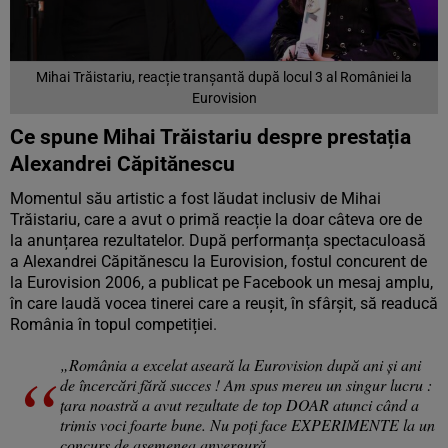
Mihai Trăistariu, reacție tranșantă după locul 3 al României la
Eurovision
Ce spune Mihai Trăistariu despre prestația
Alexandrei Căpitănescu
Momentul său artistic a fost lăudat inclusiv de Mihai
Trăistariu, care a avut o primă reacție la doar câteva ore de
la anunțarea rezultatelor. După performanța spectaculoasă
a Alexandrei Căpitănescu la Eurovision, fostul concurent de
la Eurovision 2006, a publicat pe Facebook un mesaj amplu,
în care laudă vocea tinerei care a reușit, în sfârșit, să readucă
România în topul competiției.
„România a excelat aseară la Eurovision după ani și ani
de încercări fără succes ! Am spus mereu un singur lucru :
țara noastră a avut rezultate de top DOAR atunci când a
trimis voci foarte bune. Nu poți face EXPERIMENTE la un
concurs de asemenea anvergură.