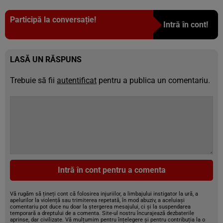
Participă la conversație!
Intră în cont!
LASĂ UN RĂSPUNS
Trebuie să fii
autentificat
pentru a publica un comentariu.
Intră în cont pentru a comenta
Vă rugăm să țineți cont că folosirea injuriilor, a limbajului instigator la ură, a
apelurilor la violență sau trimiterea repetată, în mod abuziv, a aceluiași
comentariu pot duce nu doar la ștergerea mesajului, ci și la suspendarea
temporară a dreptului de a comenta. Site-ul nostru încurajează dezbaterile
aprinse, dar civilizate. Vă mulțumim pentru înțelegere și pentru contribuția la o