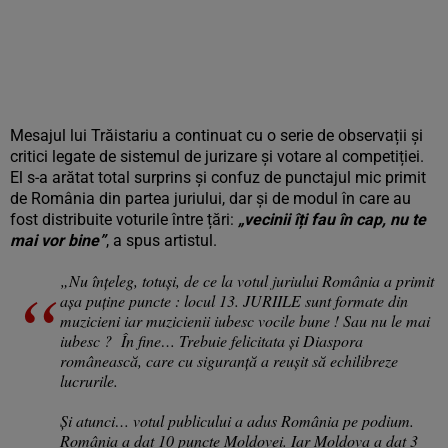
Mesajul lui Trăistariu a continuat cu o serie de observații și
critici legate de sistemul de jurizare și votare al competiției.
El s-a arătat total surprins și confuz de punctajul mic primit
de România din partea juriului, dar și de modul în care au
fost distribuite voturile între țări:
„vecinii îți fau în cap, nu te
mai vor bine”
, a spus artistul.
„Nu înțeleg, totuși, de ce la votul juriului România a primit
așa puține puncte : locul 13. JURIILE sunt formate din
muzicieni iar muzicienii iubesc vocile bune ! Sau nu le mai
iubesc ? În fine… Trebuie felicitata și Diaspora
românească, care cu siguranță a reușit să echilibreze
lucrurile.
Și atunci… votul publicului a adus România pe podium.
România a dat 10 puncte Moldovei. Iar Moldova a dat 3