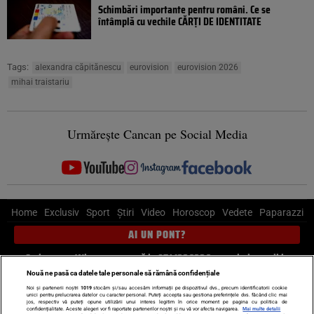
Schimbări importante pentru români. Ce se
întâmplă cu vechile CĂRȚI DE IDENTITATE
Tags:
alexandra căpitănescu
eurovision
eurovision 2026
mihai traistariu
Urmărește Cancan pe Social Media
Home
Exclusiv
Sport
Știri
Video
Horoscop
Vedete
Paparazzi
AI UN PONT?
Scrie-ne pe Whatsapp
, sună la 0741226226 sau trimite mail la
pont@cancan.ro
Nouă ne pasă ca datele tale personale să rămână confidențiale
Noi și partenerii noștri
1019
stocăm și/sau accesăm informații pe dispozitivul dvs., precum identificatorii cookie
unici pentru prelucrarea datelor cu caracter personal. Puteți accepta sau gestiona preferințele dvs. făcând clic mai
Știri interne
Știri externe
Politică
jos, respectiv vă puteți opune utilizării unui interes legitim în orice moment pe pagina cu politica de
confidențialitate. Aceste alegeri vor fi raportate partenerilor noștri și nu vă vor afecta navigarea.
Mai multe detalii