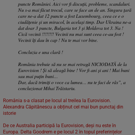
puncte României. Aici vor fi discuții, probleme, scandaluri.
Nu s-a mai făcut trocul, care se face an de an. Singura țară
care ne-a dat 12 puncte a fost Luxembourg, ceea ce e o
ciudățenie și un miracol, în același timp. Dar Ukraina ne-a
dat doar 3 puncte, Bulgaria tot 3 și Moldova tot 3. Na !
Cică vecinii !!!!!!!! Vecinii nu mai sunt ceea ce-au fost !
Vecinii îți dau în cap ! Nu te mai vor bine.
Concluzia e una clară !
România trebuie să nu se mai retragă NICIODATĂ de la
Eurovision ! Și să aleagă bine ! Vor fi ani și ani ! Mai buni
sau mai puțin buni…
Dar, dacă trimiți o voce ca lumea… nu te faci de râs”, a
concluzionat Mihai Trăistariu.
România s-a clasat pe locul al treilea la Eurovision.
Alexandra Căpitănescu a obținut cel mai bun punctaj din
istorie
De ce Australia participă la Eurovision, deși nu este în
Europa. Delta Goodrem e pe locul 2 în topul preferințelor