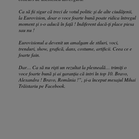
Ca să fii sigur că treci de votul politic și de alte ciudățenii,
la Eurovision, doar o voce foarte bună poate ridica întregul
moment și s-o aducă în față ! Indiferent dacă-ți place piesa
sau nu !
Eurovisionul a devenit un amalgam de stiluri, voci,
trenduri, show, grafică, dans, costume, artificii. Ceea ce e
foarte fain.
Dar… Ca să nu riști un rezultat la plesneală… trimiți o
voce foarte bună și ai garanția că intri în top 10. Bravo,
Alexandra ! Bravo, România !”, și-a început mesajul Mihai
Trăistariu pe Facebook.