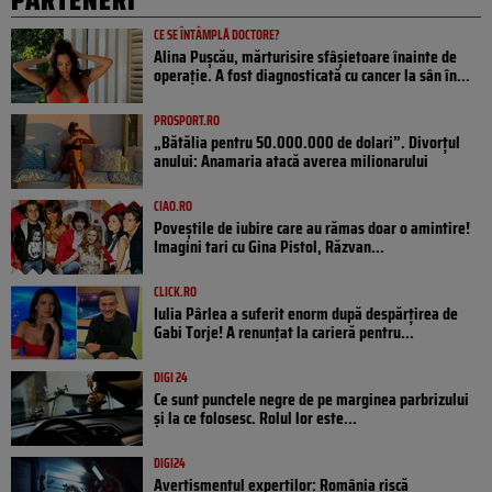
CE SE ÎNTÂMPLĂ DOCTORE?
Alina Pușcău, mărturisire sfâșietoare înainte de
operație. A fost diagnosticată cu cancer la sân în...
PROSPORT.RO
„Bătălia pentru 50.000.000 de dolari”. Divorțul
anului: Anamaria atacă averea milionarului
CIAO.RO
Poveştile de iubire care au rămas doar o amintire!
Imagini tari cu Gina Pistol, Răzvan...
CLICK.RO
Iulia Pârlea a suferit enorm după despărțirea de
Gabi Torje! A renunțat la carieră pentru...
DIGI 24
Ce sunt punctele negre de pe marginea parbrizului
și la ce folosesc. Rolul lor este...
DIGI24
Avertismentul experților: România riscă