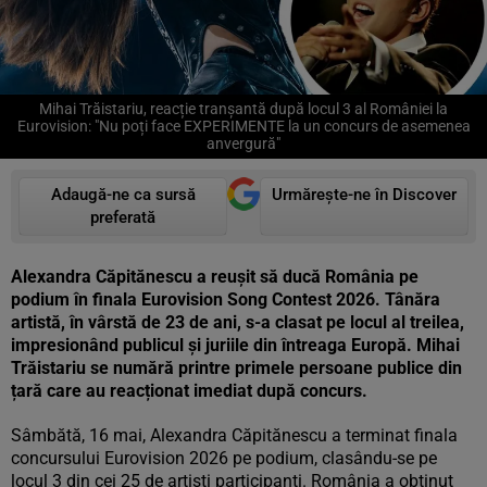
Mihai Trăistariu, reacție tranșantă după locul 3 al României la
Eurovision: "Nu poți face EXPERIMENTE la un concurs de asemenea
anvergură"
Adaugă-ne ca sursă
Urmărește-ne în Discover
preferată
Alexandra Căpitănescu a reușit să ducă România pe
podium în finala Eurovision Song Contest 2026. Tânăra
artistă, în vârstă de 23 de ani, s-a clasat pe locul al treilea,
impresionând publicul și juriile din întreaga Europă. Mihai
Trăistariu se numără printre primele persoane publice din
țară care au reacționat imediat după concurs.
Sâmbătă, 16 mai, Alexandra Căpitănescu a terminat finala
concursului Eurovision 2026 pe podium, clasându-se pe
locul 3 din cei 25 de artiști participanți. România a obținut