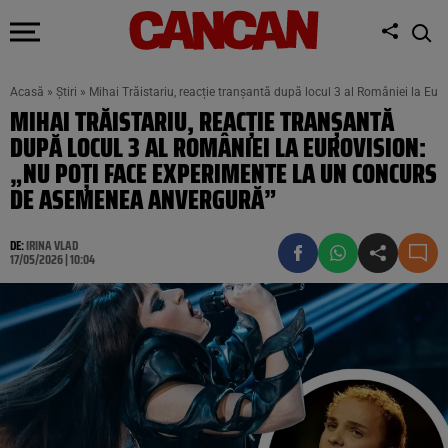
Acasă
»
Știri
»
Mihai Trăistariu, reacție tranșantă după locul 3 al României la 
MIHAI TRĂISTARIU, REACȚIE TRANȘANTĂ
DUPĂ LOCUL 3 AL ROMÂNIEI LA EUROVISION:
„NU POȚI FACE EXPERIMENTE LA UN CONCURS
DE ASEMENEA ANVERGURĂ”
DE:
IRINA VLAD
17/05/2026 | 10:04