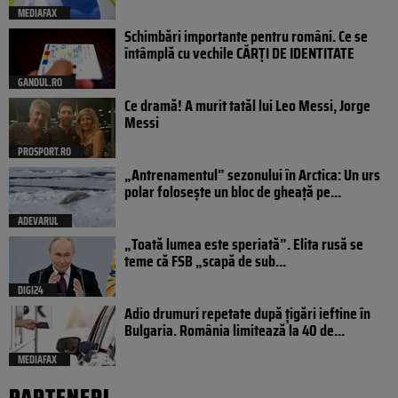
MEDIAFAX
Schimbări importante pentru români. Ce se
întâmplă cu vechile CĂRȚI DE IDENTITATE
GANDUL.RO
Ce dramă! A murit tatăl lui Leo Messi, Jorge
Messi
PROSPORT.RO
„Antrenamentul” sezonului în Arctica: Un urs
polar folosește un bloc de gheață pe...
ADEVARUL
„Toată lumea este speriată”. Elita rusă se
teme că FSB „scapă de sub...
DIGI24
Adio drumuri repetate după țigări ieftine în
Bulgaria. România limitează la 40 de...
MEDIAFAX
PARTENERI