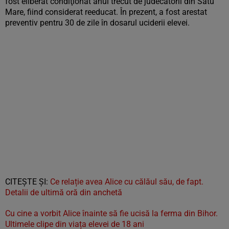
fost eliberat condiţionat anul trecut de judecătorii din Satu
Mare, fiind considerat reeducat. În prezent, a fost arestat
preventiv pentru 30 de zile în dosarul uciderii elevei.
CITEŞTE ŞI:
Ce relație avea Alice cu călăul său, de fapt.
Detalii de ultimă oră din anchetă
Cu cine a vorbit Alice înainte să fie ucisă la ferma din Bihor.
Ultimele clipe din viața elevei de 18 ani