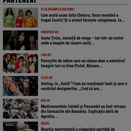
CE SE ÎNTÂMPLĂ DOCTORE?
Cum arată acum Julia Chelaru, fosta membră a
trupei Exotic! Și-a etalat formele voluptoase, la...
PROSPORT.RO
Ioana Țiriac, vacanță de mega – lux într-un castel
unde o noapte de cazare costă...
CIAO.RO
Poveştile de iubire care au rămas doar o amintire!
Imagini tari cu Gina Pistol, Răzvan...
CLICK.RO
Smiley, în „fustă”! Cum au reacționat fanii și care e
verdictul designerilor. „Cred că are...
DIGI 24
Medicamentele Colebil și Panzcebil au fost retrase
din farmaciile din România. Explicația dată de
Agenția...
DIGI24
Reacția neașteptată a singurului partidul de