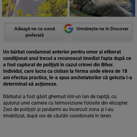
Adaugă-ne ca sursă
Urmărește-ne în Discover
preferată
Un bărbat condamnat anterior pentru omor şi eliberat
condiţionat anul trecut a recunoscut imediat fapta după ce
a fost capturat de poliţişti în cazul crimei din Bihor.
Individul, care lucra ca cioban la ferma unde eleva de 18
ani efectua practica, le-a spus anchetatorilor că gelozia l-a
determinat să acţioneze.
Bărbatul a fost găsit ghemuit într-un lan de rapiţă, cu
ajutorul unei camere cu termoviziune folosite din elicopter.
Zeci de poliţişti şi jandarmi au încercuit zona şi l-au
imobilizat, după ore de căutări coordonate în teren.