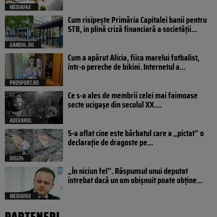
MEDIAFAX
Cum risipește Primăria Capitalei banii pentru
STB, în plină criză financiară a societății...
GANDUL.RO
Cum a apărut Alicia, fiica marelui fotbalist,
într-o pereche de bikini. Internetul a...
PROSPORT.RO
Ce s-a ales de membrii celei mai faimoase
secte ucigașe din secolul XX....
ADEVARUL
S-a aflat cine este bărbatul care a „pictat” o
declarație de dragoste pe...
DIGI24
„În niciun fel”. Răspunsul unui deputat
întrebat dacă un om obișnuit poate obține...
MEDIAFAX
PARTENERI