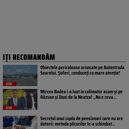
IȚI RECOMANDĂM
Obiectele periculoase aruncate pe Autostrada
Soarelui. Șoferi, conduceți cu mare atenție!
ȘTIRI
Mircea Badea i-a luat în colimator acum și pe
Răzvan și Dani de la Neatza! „Nu e ceva…
ȘTIRI
Secretul unui cuplu de pensionari care nu are
datorii: metoda plicurilor le-a schimbat...