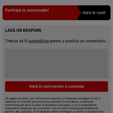
Participă la conversație!
Intră în cont!
LASĂ UN RĂSPUNS
Trebuie să fii
autentificat
pentru a publica un comentariu.
Intră în cont pentru a comenta
Vă rugăm să țineți cont că folosirea injuriilor, a limbajului instigator la ură, a
apelurilor la violență sau trimiterea repetată, în mod abuziv, a aceluiași
comentariu pot duce nu doar la ștergerea mesajului, ci și la suspendarea
temporară a dreptului de a comenta. Site-ul nostru încurajează dezbaterile
aprinse, dar civilizate. Vă mulțumim pentru înțelegere și pentru contribuția la o