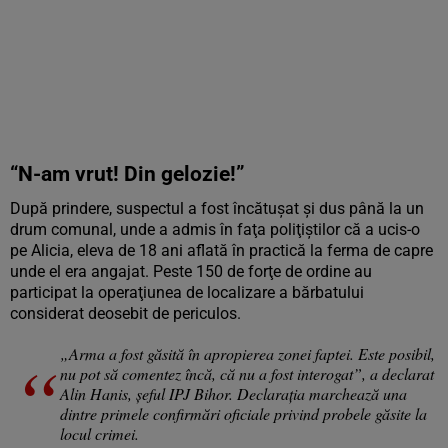
“N-am vrut! Din gelozie!”
După prindere, suspectul a fost încătuşat şi dus până la un
drum comunal, unde a admis în faţa poliţiştilor că a ucis-o
pe Alicia, eleva de 18 ani aflată în practică la ferma de capre
unde el era angajat. Peste 150 de forţe de ordine au
participat la operaţiunea de localizare a bărbatului
considerat deosebit de periculos.
„Arma a fost găsită în apropierea zonei faptei. Este posibil,
nu pot să comentez încă, că nu a fost interogat”, a declarat
Alin Hanis, şeful IPJ Bihor. Declaraţia marchează una
dintre primele confirmări oficiale privind probele găsite la
locul crimei.