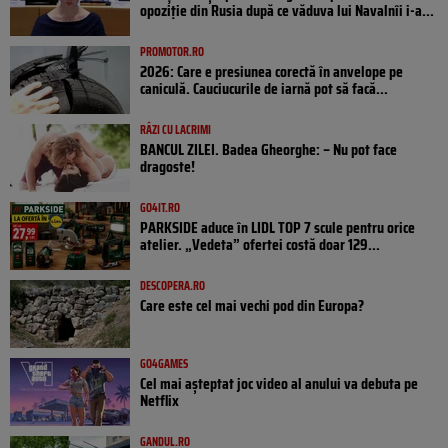
opoziţie din Rusia după ce văduva lui Navalnîi i-a...
PROMOTOR.RO
2026: Care e presiunea corectă în anvelope pe
caniculă. Cauciucurile de iarnă pot să facă...
RÂZI CU LACRIMI
BANCUL ZILEI. Badea Gheorghe: – Nu pot face
dragoste!
GO4IT.RO
PARKSIDE aduce în LIDL TOP 7 scule pentru orice
atelier. „Vedeta” ofertei costă doar 129...
DESCOPERA.RO
Care este cel mai vechi pod din Europa?
GO4GAMES
Cel mai așteptat joc video al anului va debuta pe
Netflix
GANDUL.RO