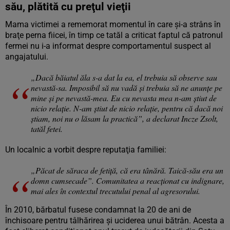
său, plătită cu preţul vieţii
Mama victimei a rememorat momentul în care şi-a strâns în
braţe perna fiicei, în timp ce tatăl a criticat faptul că patronul
fermei nu i-a informat despre comportamentul suspect al
angajatului.
„Dacă băiatul ăla s-a dat la ea, el trebuia să observe sau
nevastă-sa. Imposibil să nu vadă şi trebuia să ne anunţe pe
mine şi pe nevastă-mea. Eu cu nevasta mea n-am ştiut de
nicio relaţie. N-am ştiut de nicio relaţie, pentru că dacă noi
ştiam, noi nu o lăsam la practică”, a declarat Incze Zsolt,
tatăl fetei.
Un localnic a vorbit despre reputaţia familiei:
„Păcat de săraca de fetiţă, că era tânără. Taică-său era un
domn cumsecade”. Comunitatea a reacţionat cu indignare,
mai ales în contextul trecutului penal al agresorului.
În 2010, bărbatul fusese condamnat la 20 de ani de
închisoare pentru tâlhărirea şi uciderea unui bătrân. Acesta a