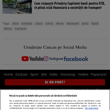
Cum risipește Primăria Capitalei banii pentru STB,
în plină criză financiară a societății de transport
Tags:
alice
ancheta
calau
crima
deces
declaratii
doliu
faptă
ferma
marturie
Urmărește Cancan pe Social Media
Home
Exclusiv
Sport
Știri
Video
Horoscop
Vedete
Paparazzi
AI UN PONT?
Scrie-ne pe Whatsapp
, sună la 0741226226 sau trimite mail la
pont@cancan.ro
Nouă ne pasă ca datele tale personale să rămână confidențiale
Noi și partenerii noștri
1019
stocăm și/sau accesăm informații pe dispozitivul dvs., precum identificatorii cookie
unici pentru prelucrarea datelor cu caracter personal. Puteți accepta sau gestiona preferințele dvs. făcând clic mai
Știri interne
Știri externe
Politică
jos, respectiv vă puteți opune utilizării unui interes legitim în orice moment pe pagina cu politica de
confidențialitate. Aceste alegeri vor fi raportate partenerilor noștri și nu vă vor afecta navigarea.
Mai multe detalii