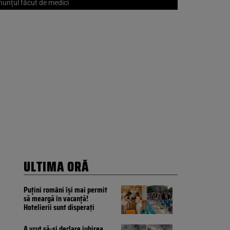
Anunțul făcut de medici
ULTIMA ORĂ
Puțini români își mai permit
să meargă în vacanță!
Hotelierii sunt disperați
A vrut să-și declare iubirea,