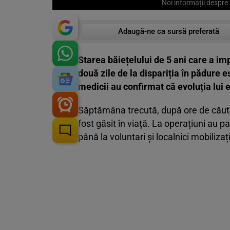
Noi informații despre 
Adaugă-ne ca sursă preferată
Starea băiețelului de 5 ani care a imp
două zile de la dispariția în pădure e
medicii au confirmat că evoluția lui e
Săptămâna trecută, după ore de căutăr
fost găsit în viață. La operațiuni au p
până la voluntari și localnici mobilizați