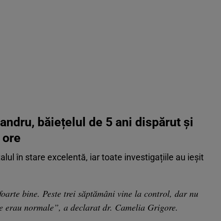
ndru, băiețelul de 5 ani dispărut și
 ore
talul în stare excelentă, iar toate investigațiile au ieșit
 foarte bine. Peste trei săptămâni vine la control, dar nu
le erau normale”, a declarat dr. Camelia Grigore.