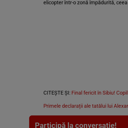
elicopter într-o zonă împădurită, ceea
CITEŞTE ŞI:
Final fericit în Sibiu! Cop
Primele declarații ale tatălui lui Alexa
Participă la conversație!