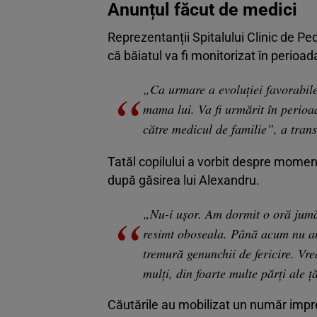
Anunțul făcut de medici
Reprezentanții Spitalului Clinic de Pe
că băiatul va fi monitorizat în perioa
„Ca urmare a evoluției favorabile
mama lui. Va fi urmărit în perioa
către medicul de familie”, a tran
Tatăl copilului a vorbit despre moment
după găsirea lui Alexandru.
„Nu-i ușor. Am dormit o oră jumă
resimt oboseala. Până acum nu am
tremură genunchii de fericire. Vre
mulți, din foarte multe părți ale 
Căutările au mobilizat un număr impre