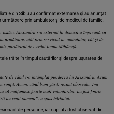
diatrie din Sibiu au confirmat externarea și au anunțat
da următoare prin ambulator și de medicul de familie.
, astăzi, Alexandru s-a externat la domiciliu împreună cu
da următoare, atât prin serviciul de ambulator, cât și de
smis purtătorul de cuvânt Ioana Mătăcuță.
ele trăite în timpul căutărilor și despre ușurarea de
tate de când s-a întâmplat pierderea lui Alexandru. Acum
 simțit. Acum, când l-am găsit, resimt oboseala. Îmi
au să mulțumesc foarte mult voluntarilor, au fost foarte
țării au venit oameni”, a spus bărbatul.
sionant de persoane, iar copilul a fost observat din