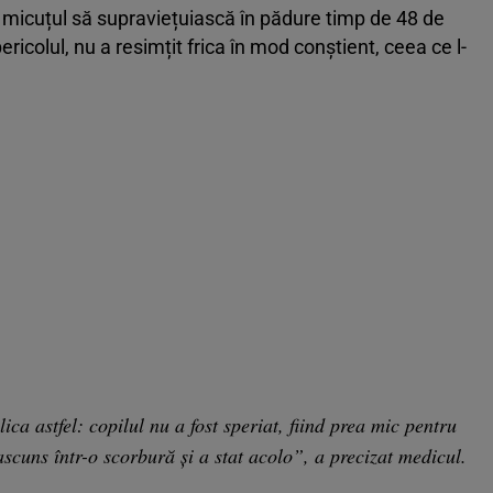
it micuțul să supraviețuiască în pădure timp de 48 de
ericolul, nu a resimțit frica în mod conștient, ceea ce l-
ica astfel: copilul nu a fost speriat, fiind prea mic pentru
 ascuns într-o scorbură și a stat acolo”, a precizat medicul.