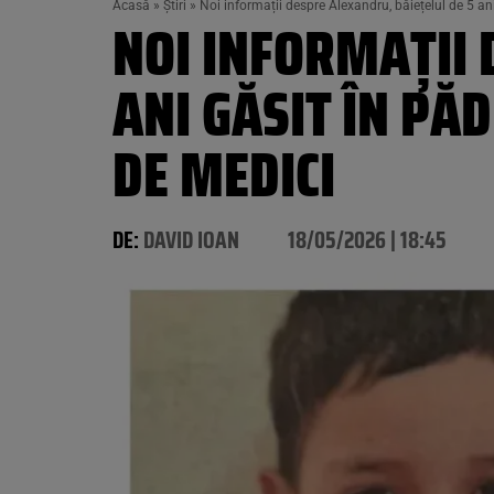
Acasă
»
Știri
»
Noi informații despre Alexandru, băiețelul de 5 a
NOI INFORMAȚII 
ANI GĂSIT ÎN PĂ
DE MEDICI
DE:
DAVID IOAN
18/05/2026 | 18:45