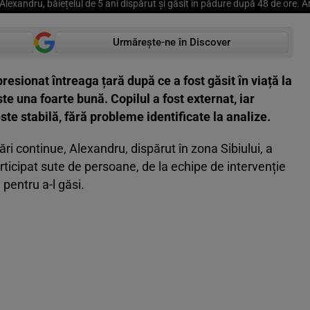
Alexandru, băiețelul de 5 ani dispărut și găsit în pădure după 48 de ore. 
Urmărește-ne în Discover
resionat întreaga țară după ce a fost găsit în viață la
ste una foarte bună. Copilul a fost externat, iar
ste stabilă, fără probleme identificate la analize.
i continue, Alexandru, dispărut în zona Sibiului, a
articipat sute de persoane, de la echipe de intervenție
 pentru a-l găsi.