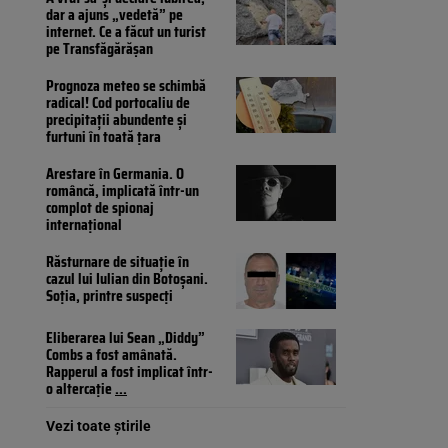
dar a ajuns „vedetă” pe
internet. Ce a făcut un turist
pe Transfăgărășan
Prognoza meteo se schimbă
radical! Cod portocaliu de
precipitații abundente și
furtuni în toată țara
Arestare în Germania. O
româncă, implicată într-un
complot de spionaj
internațional
Răsturnare de situație în
cazul lui Iulian din Botoșani.
Soția, printre suspecți
Eliberarea lui Sean „Diddy”
Combs a fost amânată.
Rapperul a fost implicat într-
o altercație
...
Vezi toate știrile