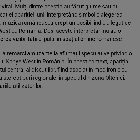
viral. Mulți dintre aceștia au făcut glume sau au
ației apariției, unii interpretând simbolic alegerea
cu muzica românească drept un posibil indiciu legat de
 West cu România. Deși aceste interpretări nu au o
erea vizibilității clipului în spațiul online românesc.
e la remarci amuzante la afirmații speculative privind o
l lui Kanye West în România. În acest context, apariția
l central al discuțiilor, fiind asociat în mod ironic cu
stereotipuri regionale, în special din zona Olteniei,
ile utilizatorilor.