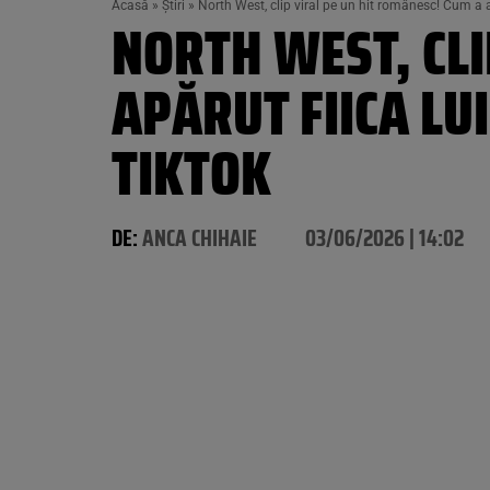
Acasă
»
Știri
»
North West, clip viral pe un hit românesc! Cum a 
NORTH WEST, CLI
APĂRUT FIICA LU
TIKTOK
DE:
ANCA CHIHAIE
03/06/2026 | 14:02