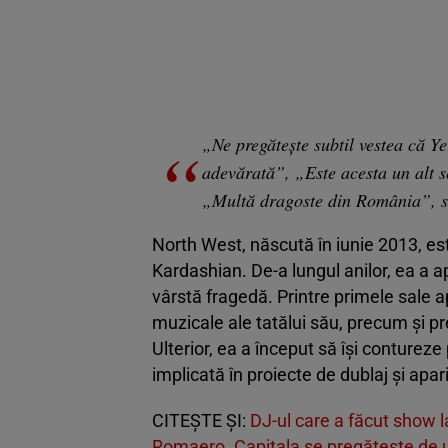
„Ne pregătește subtil vestea că 
adevărată”, „Este acesta un alt 
„Multă dragoste din România”, su
North West, născută în iunie 2013, es
Kardashian. De-a lungul anilor, ea a ap
vârstă fragedă. Printre primele sale a
muzicale ale tatălui său, precum și pre
Ulterior, ea a început să își contureze
implicată în proiecte de dublaj și apar
CITEȘTE ȘI:
DJ-ul care a făcut show l
Romaero. Capitala se pregătește de una