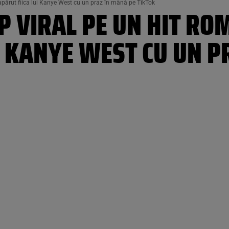
apărut fiica lui Kanye West cu un praz în mână pe TikTok
P VIRAL PE UN HIT RO
I KANYE WEST CU UN P