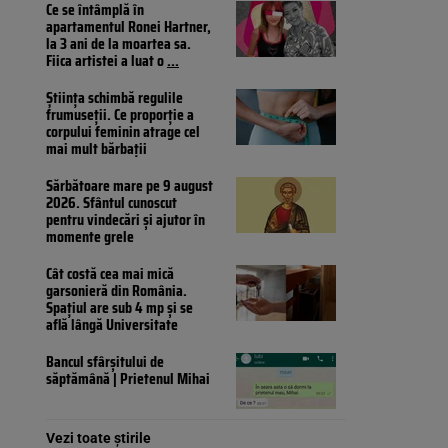
Ce se întâmplă în
apartamentul Ronei Hartner,
la 3 ani de la moartea sa.
Fiica artistei a luat o
...
Știința schimbă regulile
frumuseții. Ce proporție a
corpului feminin atrage cel
mai mult bărbații
Sărbătoare mare pe 9 august
2026. Sfântul cunoscut
pentru vindecări și ajutor în
momente grele
Cât costă cea mai mică
garsonieră din România.
Spațiul are sub 4 mp și se
află lângă Universitate
Bancul sfârșitului de
săptămână | Prietenul Mihai
Vezi toate știrile