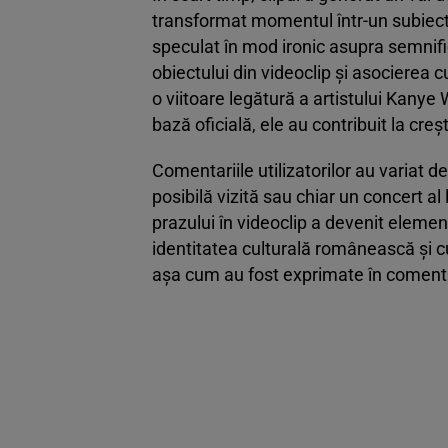
transformat momentul într-un subiect 
speculat în mod ironic asupra semnific
obiectului din videoclip și asocierea 
o viitoare legătură a artistului Kanye
bază oficială, ele au contribuit la creșt
Comentariile utilizatorilor au variat d
posibilă vizită sau chiar un concert a
prazului în videoclip a devenit elementu
identitatea culturală românească și cu 
așa cum au fost exprimate în comentari