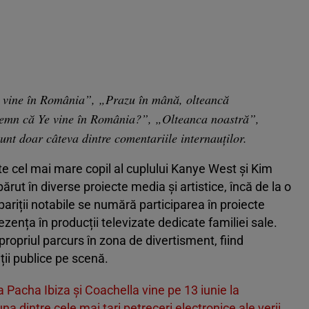
Ye vine în România”, „Prazu în mână, olteancă
semn că Ye vine în România?”, „Olteanca noastră”,
nt doar câteva dintre comentariile internauților.
te cel mai mare copil al cuplului Kanye West și Kim
ărut în diverse proiecte media și artistice, încă de la o
pariții notabile se numără participarea în proiecte
zența în producții televizate dedicate familiei sale.
 propriul parcurs în zona de divertisment, fiind
iții publice pe scenă.
a Pacha Ibiza și Coachella vine pe 13 iunie la
 dintre cele mai tari petreceri electronice ale verii