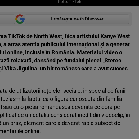
Foto: TikTok
Urmărește-ne în Discover
rma TikTok de North West, fiica artistului Kanye West
 a atras atenția publicului internațional și a generat
iul online, inclusiv în România. Materialul video o
tază relaxată, dansând pe fundalul piesei „Stereo
i Vika Jigulina, un hit românesc care a avut succes
 de utilizatorii rețelelor sociale, în special de fanii
tuziasm la faptul că o figură cunoscută din familia
l său cu o piesă românească devenită celebră pe
lificat de un detaliu considerat inedit din videoclip, în
 un praz, element care a devenit rapid subiect de
mentariile online.