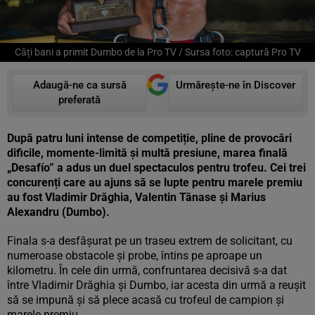
Câți bani a primit Dumbo de la Pro TV / Sursa foto: captură Pro TV
Adaugă-ne ca sursă
Urmărește-ne în Discover
preferată
După patru luni intense de competiție, pline de provocări
dificile, momente-limită și multă presiune, marea finală
„Desafío” a adus un duel spectaculos pentru trofeu. Cei trei
concurenți care au ajuns să se lupte pentru marele premiu
au fost Vladimir Drăghia, Valentin Tănase și Marius
Alexandru (Dumbo).
Finala s-a desfășurat pe un traseu extrem de solicitant, cu
numeroase obstacole și probe, întins pe aproape un
kilometru. În cele din urmă, confruntarea decisivă s-a dat
între Vladimir Drăghia și Dumbo, iar acesta din urmă a reușit
să se impună și să plece acasă cu trofeul de campion și
marele premiu.