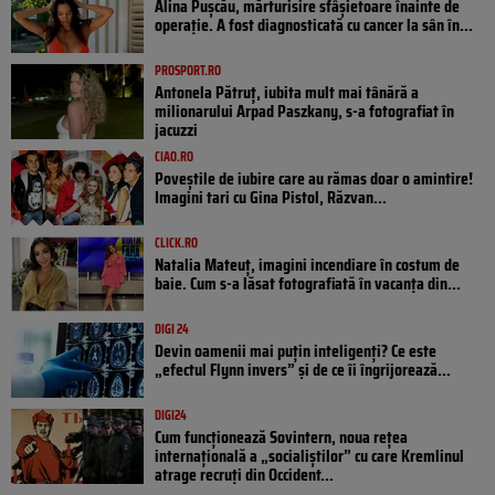
Alina Pușcău, mărturisire sfâșietoare înainte de
operație. A fost diagnosticată cu cancer la sân în...
PROSPORT.RO
Antonela Pătruț, iubita mult mai tânără a
milionarului Arpad Paszkany, s-a fotografiat în
jacuzzi
CIAO.RO
Poveştile de iubire care au rămas doar o amintire!
Imagini tari cu Gina Pistol, Răzvan...
CLICK.RO
Natalia Mateuț, imagini incendiare în costum de
baie. Cum s-a lăsat fotografiată în vacanța din...
DIGI 24
Devin oamenii mai puțin inteligenți? Ce este
„efectul Flynn invers” și de ce îi îngrijorează...
DIGI24
Cum funcționează Sovintern, noua rețea
internațională a „socialiștilor” cu care Kremlinul
atrage recruți din Occident...