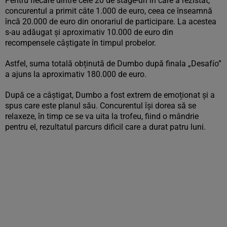
Pentru fiecare dintre cele 20 de stage-uri în care a rezistat,
concurentul a primit câte 1.000 de euro, ceea ce înseamnă
încă 20.000 de euro din onorariul de participare. La acestea
s-au adăugat și aproximativ 10.000 de euro din
recompensele câștigate în timpul probelor.
Astfel, suma totală obținută de Dumbo după finala „Desafío”
a ajuns la aproximativ 180.000 de euro.
După ce a câștigat, Dumbo a fost extrem de emoționat și a
spus care este planul său. Concurentul își dorea să se
relaxeze, în timp ce se va uita la trofeu, fiind o mândrie
pentru el, rezultatul parcurs dificil care a durat patru luni.