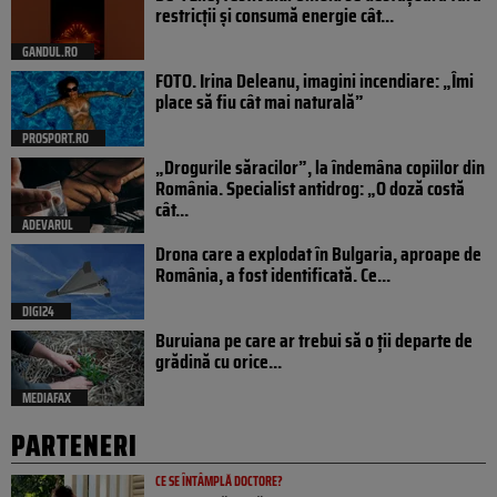
restricții și consumă energie cât...
GANDUL.RO
FOTO. Irina Deleanu, imagini incendiare: „Îmi
place să fiu cât mai naturală”
PROSPORT.RO
„Drogurile săracilor”, la îndemâna copiilor din
România. Specialist antidrog: „O doză costă
cât...
ADEVARUL
Drona care a explodat în Bulgaria, aproape de
România, a fost identificată. Ce...
DIGI24
Buruiana pe care ar trebui să o ții departe de
grădină cu orice...
MEDIAFAX
PARTENERI
CE SE ÎNTÂMPLĂ DOCTORE?