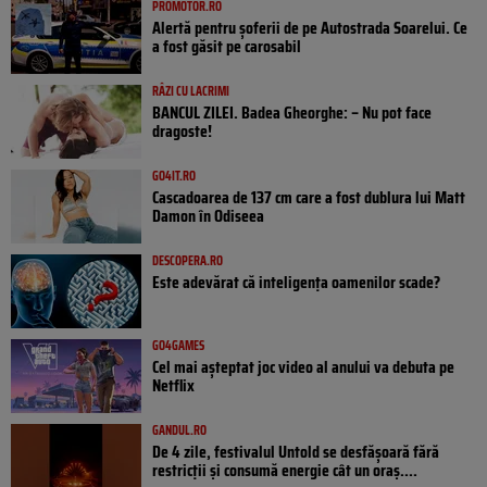
PROMOTOR.RO
Alertă pentru șoferii de pe Autostrada Soarelui. Ce
a fost găsit pe carosabil
RÂZI CU LACRIMI
BANCUL ZILEI. Badea Gheorghe: – Nu pot face
dragoste!
GO4IT.RO
Cascadoarea de 137 cm care a fost dublura lui Matt
Damon în Odiseea
DESCOPERA.RO
Este adevărat că inteligența oamenilor scade?
GO4GAMES
Cel mai așteptat joc video al anului va debuta pe
Netflix
GANDUL.RO
De 4 zile, festivalul Untold se desfășoară fără
restricții și consumă energie cât un oraș....