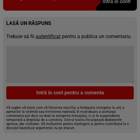
Intră în cont!
LASĂ UN RĂSPUNS
Trebuie să fii
autentificat
pentru a publica un comentariu.
Intră în cont pentru a comenta
Vă rugăm să țineți cont că folosirea injuriilor, a limbajului instigator la ură, a
apelurilor la violență sau trimiterea repetată, în mod abuziv, a aceluiași
comentariu pot duce nu doar la ștergerea mesajului, ci și la suspendarea
temporară a dreptului de a comenta. Site-ul nostru încurajează dezbaterile
aprinse, dar civilizate. Vă mulțumim pentru înțelegere și pentru contribuția la o
discuție bazată pe argumente, nu pe atacuri.