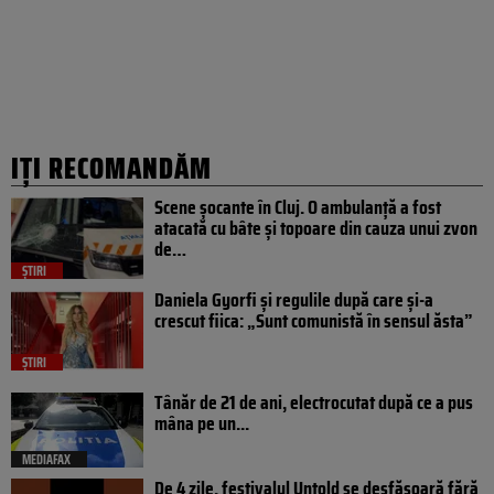
IȚI RECOMANDĂM
Scene șocante în Cluj. O ambulanță a fost
atacată cu bâte și topoare din cauza unui zvon
de…
ȘTIRI
Daniela Gyorfi și regulile după care și-a
crescut fiica: „Sunt comunistă în sensul ăsta”
ȘTIRI
Tânăr de 21 de ani, electrocutat după ce a pus
mâna pe un...
MEDIAFAX
De 4 zile, festivalul Untold se desfășoară fără