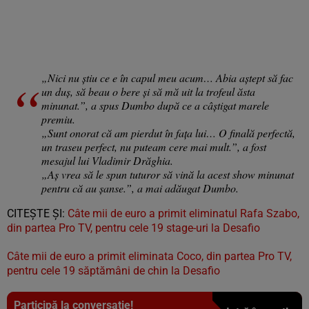
„Nici nu știu ce e în capul meu acum… Abia aștept să fac
un duș, să beau o bere și să mă uit la trofeul ăsta
minunat.”, a spus Dumbo după ce a câștigat marele
premiu.
„Sunt onorat că am pierdut în fața lui… O finală perfectă,
un traseu perfect, nu puteam cere mai mult.”, a fost
mesajul lui Vladimir Drăghia.
„Aș vrea să le spun tuturor să vină la acest show minunat
pentru că au șanse.”, a mai adăugat Dumbo.
CITEȘTE ȘI:
Câte mii de euro a primit eliminatul Rafa Szabo,
din partea Pro TV, pentru cele 19 stage-uri la Desafio
Câte mii de euro a primit eliminata Coco, din partea Pro TV,
pentru cele 19 săptămâni de chin la Desafio
Participă la conversație!