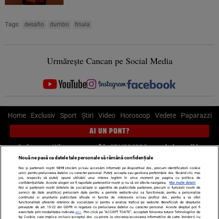
Tags:
desafio
dumbo
finala
Urmărește Cancan pe Social Media
Home
Exclusiv
Sport
Știri
Video
Horoscop
Vedete
Paparazzi
AI UN PONT?
Scrie-ne pe Whatsapp
, sună la 0741226226 sau trimite mail la
pont@cancan.ro
Nouă ne pasă ca datele tale personale să rămână confidențiale
Noi și partenerii noștri
1019
stocăm și/sau accesăm informații pe dispozitivul dvs., precum identificatorii cookie
unici pentru prelucrarea datelor cu caracter personal. Puteți accepta sau gestiona preferințele dvs. făcând clic mai
Știri interne
Știri externe
Politică
jos, respectiv vă puteți opune utilizării unui interes legitim în orice moment pe pagina cu politica de
confidențialitate. Aceste alegeri vor fi raportate partenerilor noștri și nu vă vor afecta navigarea.
Mai multe detalii
Noi si partenerii nostri (retelele de socializare si agentiile de publicitate partenere, precum si furnizorii nostri de
servicii de date analitice) prelucram date pentru a permite website-ului sa functioneze, pentru a personaliza
Ultimele stiri
Diete
Insula Iubirii
Dictionar de vise
LIFE STYLE
continutul si anunturile publicitare afisate in functie de interesele si/sau profilul dvs., pentru a va oferi
functionalitati aferente retelelor de socializare si pentru a analiza traficul pe website. Beneficiati de drepturile
Horoscop
prevazute de art. 15-22 din GDPR in legatura cu prelucrarea datelor cu caracter personal. Aceste drepturi pot fi
exercitate prin modalitatea indicata
aici
. Prin click pe “ACCEPT TOATE”, acceptati folosirea tuturor Tehnologiilor de
tip Cookie, care implica inclusiv acceptul dvs. cu privire la stocarea/accesarea informatiilor de catre Vendor-ii cu