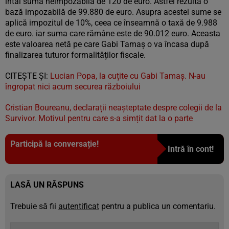
întâi suma neimpozabilă de 120 de euro. Astfel rezultă o
bază impozabilă de 99.880 de euro. Asupra acestei sume se
aplică impozitul de 10%, ceea ce înseamnă o taxă de 9.988
de euro. iar suma care rămâne este de 90.012 euro. Aceasta
este valoarea netă pe care Gabi Tamaș o va încasa după
finalizarea tuturor formalităților fiscale.
CITEȘTE ȘI:
Lucian Popa, la cuțite cu Gabi Tamaș. N-au
îngropat nici acum securea războiului
Cristian Boureanu, declarații neașteptate despre colegii de la
Survivor. Motivul pentru care s-a simțit dat la o parte
Participă la conversație!
Intră în cont!
LASĂ UN RĂSPUNS
Trebuie să fii
autentificat
pentru a publica un comentariu.