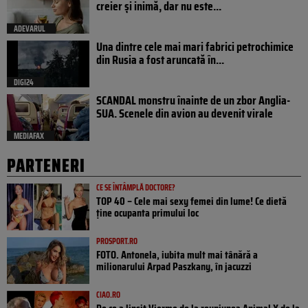
creier și inimă, dar nu este...
ADEVARUL
Una dintre cele mai mari fabrici petrochimice
din Rusia a fost aruncată în...
DIGI24
SCANDAL monstru înainte de un zbor Anglia-
SUA. Scenele din avion au devenit virale
MEDIAFAX
PARTENERI
CE SE ÎNTÂMPLĂ DOCTORE?
TOP 40 – Cele mai sexy femei din lume! Ce dietă
ține ocupanta primului loc
PROSPORT.RO
FOTO. Antonela, iubita mult mai tânără a
milionarului Arpad Paszkany, în jacuzzi
CIAO.RO