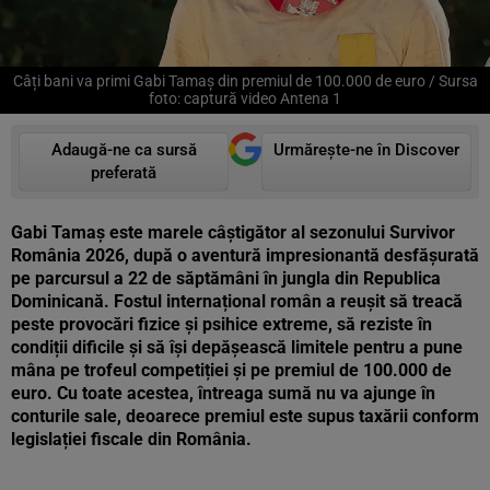
Câți bani va primi Gabi Tamaș din premiul de 100.000 de euro / Sursa
foto: captură video Antena 1
Adaugă-ne ca sursă
Urmărește-ne în Discover
preferată
Gabi Tamaș este marele câștigător al sezonului Survivor
România 2026, după o aventură impresionantă desfășurată
pe parcursul a 22 de săptămâni în jungla din Republica
Dominicană. Fostul internațional român a reușit să treacă
peste provocări fizice și psihice extreme, să reziste în
condiții dificile și să își depășească limitele pentru a pune
mâna pe trofeul competiției și pe premiul de 100.000 de
euro. Cu toate acestea, întreaga sumă nu va ajunge în
conturile sale, deoarece premiul este supus taxării conform
legislației fiscale din România.