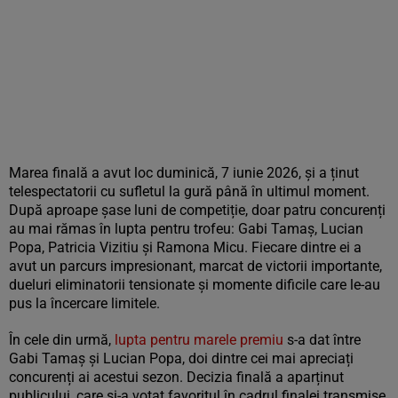
Marea finală a avut loc duminică, 7 iunie 2026, și a ținut
telespectatorii cu sufletul la gură până în ultimul moment.
După aproape șase luni de competiție, doar patru concurenți
au mai rămas în lupta pentru trofeu: Gabi Tamaș, Lucian
Popa, Patricia Vizitiu și Ramona Micu. Fiecare dintre ei a
avut un parcurs impresionant, marcat de victorii importante,
dueluri eliminatorii tensionate și momente dificile care le-au
pus la încercare limitele.
În cele din urmă,
lupta pentru marele premiu
s-a dat între
Gabi Tamaș și Lucian Popa, doi dintre cei mai apreciați
concurenți ai acestui sezon. Decizia finală a aparținut
publicului, care și-a votat favoritul în cadrul finalei transmise