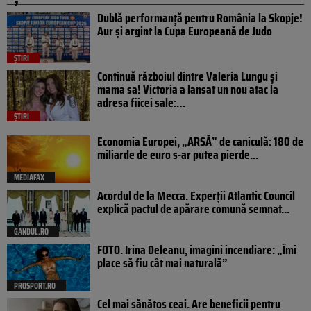
Dublă performanță pentru România la Skopje!
Aur și argint la Cupa Europeană de Judo
ȘTIRI
Continuă războiul dintre Valeria Lungu și
mama sa! Victoria a lansat un nou atac la
adresa fiicei sale:…
ȘTIRI
Economia Europei, „ARSĂ” de caniculă: 180 de
miliarde de euro s-ar putea pierde...
MEDIAFAX
Acordul de la Mecca. Experții Atlantic Council
explică pactul de apărare comună semnat...
GANDUL.RO
FOTO. Irina Deleanu, imagini incendiare: „Îmi
place să fiu cât mai naturală”
PROSPORT.RO
Cel mai sănătos ceai. Are beneficii pentru