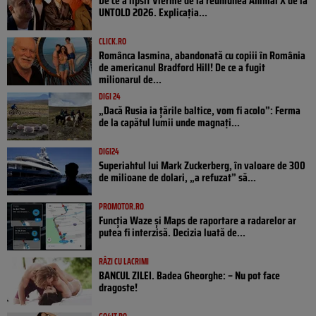
De ce a lipsit Vierme de la reuniunea Animal X de la
UNTOLD 2026. Explicația...
CLICK.RO
Românca Iasmina, abandonată cu copiii în România
de americanul Bradford Hill! De ce a fugit
milionarul de...
DIGI 24
„Dacă Rusia ia țările baltice, vom fi acolo”: Ferma
de la capătul lumii unde magnați...
DIGI24
Superiahtul lui Mark Zuckerberg, în valoare de 300
de milioane de dolari, „a refuzat” să...
PROMOTOR.RO
Funcția Waze și Maps de raportare a radarelor ar
putea fi interzisă. Decizia luată de...
RÂZI CU LACRIMI
BANCUL ZILEI. Badea Gheorghe: – Nu pot face
dragoste!