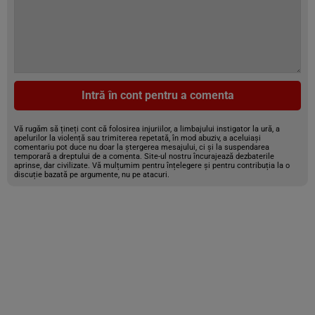
Intră în cont pentru a comenta
Vă rugăm să țineți cont că folosirea injuriilor, a limbajului instigator la ură, a
apelurilor la violență sau trimiterea repetată, în mod abuziv, a aceluiași
comentariu pot duce nu doar la ștergerea mesajului, ci și la suspendarea
temporară a dreptului de a comenta. Site-ul nostru încurajează dezbaterile
aprinse, dar civilizate. Vă mulțumim pentru înțelegere și pentru contribuția la o
discuție bazată pe argumente, nu pe atacuri.