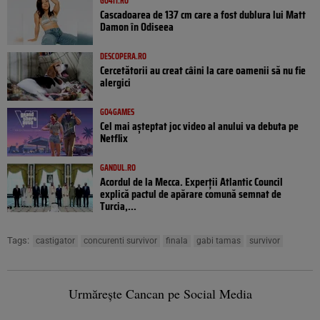
GO4IT.RO
Cascadoarea de 137 cm care a fost dublura lui Matt
Damon în Odiseea
DESCOPERA.RO
Cercetătorii au creat câini la care oamenii să nu fie
alergici
GO4GAMES
Cel mai așteptat joc video al anului va debuta pe
Netflix
GANDUL.RO
Acordul de la Mecca. Experții Atlantic Council
explică pactul de apărare comună semnat de
Turcia,...
Tags:
castigator
concurenti survivor
finala
gabi tamas
survivor
Urmărește Cancan pe Social Media