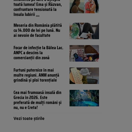
toată lumea! Ema și Răzvan,
confruntare tensionată la
Insula Iubirii
...
Meseria din România plătită
cu 14.000 de lei pe lună. Nu
ai nevoie de facultate
Focar de infecție la Bâlea Lac.
ANPC a descins la
comercianții din zonă
Furtuni puternice în mai
multe regiuni. ANM anunță
grindină și ploi torențiale
Cea mai frumoasă insulă din
Grecia în 2026. Este
preferată de mulți români și
nu, nu e Creta!
Vezi toate știrile