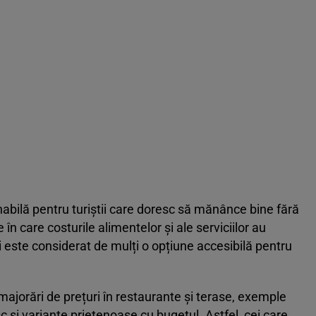
nabilă pentru turiștii care doresc să mănânce bine fără
în care costurile alimentelor și ale serviciilor au
i este considerat de mulți o opțiune accesibilă pentru
majorări de prețuri în restaurante și terase, exemple
și variante prietenoase cu bugetul. Astfel, cei care