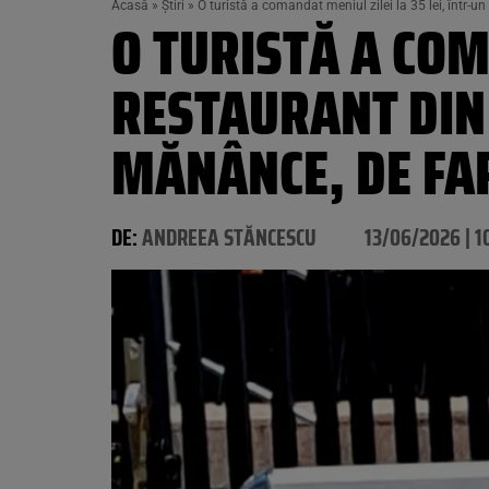
Acasă
»
Știri
»
O turistă a comandat meniul zilei la 35 lei, într-u
O TURISTĂ A COM
RESTAURANT DIN 
MĂNÂNCE, DE FA
DE:
ANDREEA STĂNCESCU
13/06/2026 | 1