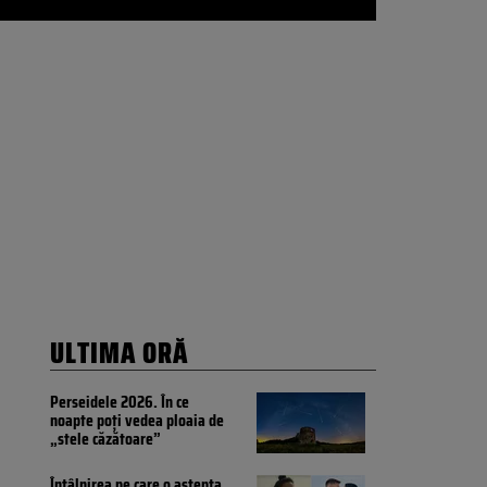
ULTIMA ORĂ
Perseidele 2026. În ce
noapte poți vedea ploaia de
„stele căzătoare”
Întâlnirea pe care o aștepta