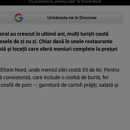
Ce primești la „meniul zilei” în Eforie Nord
Urmărește-ne în Discover
oral au crescut în ultimii ani, mulți turiști caută
sele de zi cu zi. Chiar dacă în unele restaurante
istă și locații care oferă meniuri complete la prețuri
 Eforie Nord, unde meniul zilei costă 35 de lei. Pentru
consistentă, care include o ciorbă de burtă, fel
ceafă de porc –, garnitură de cartofi prăjiți, salată și