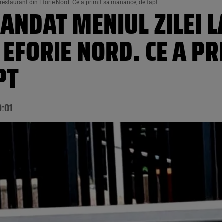
n restaurant din Eforie Nord. Ce a primit să mănânce, de fapt
ANDAT MENIUL ZILEI LA
EFORIE NORD. CE A PR
PT
0:01