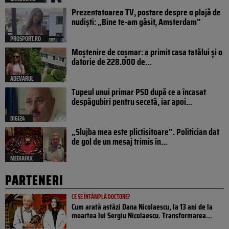
Prezentatoarea TV, postare despre o plajă de
nudiști: „Bine te-am găsit, Amsterdam”
PROSPORT.RO
Moștenire de coșmar: a primit casa tatălui și o
datorie de 228.000 de...
ADEVARUL
Tupeul unui primar PSD după ce a încasat
despăgubiri pentru secetă, iar apoi...
DIGI24
„Slujba mea este plictisitoare”. Politician dat
de gol de un mesaj trimis în...
MEDIAFAX
PARTENERI
CE SE ÎNTÂMPLĂ DOCTORE?
Cum arată astăzi Dana Nicolaescu, la 13 ani de la
moartea lui Sergiu Nicolaescu. Transformarea...