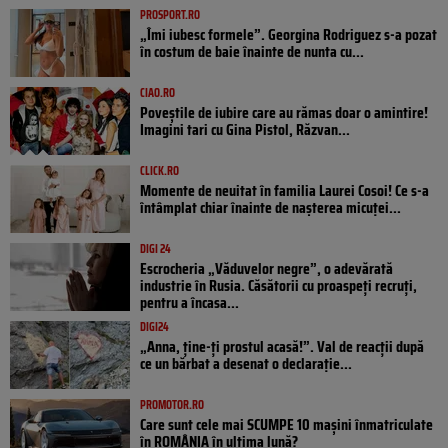
PROSPORT.RO
„Îmi iubesc formele”. Georgina Rodriguez s-a pozat
în costum de baie înainte de nunta cu...
CIAO.RO
Poveştile de iubire care au rămas doar o amintire!
Imagini tari cu Gina Pistol, Răzvan...
CLICK.RO
Momente de neuitat în familia Laurei Cosoi! Ce s-a
întâmplat chiar înainte de nașterea micuței...
DIGI 24
Escrocheria „Văduvelor negre”, o adevărată
industrie în Rusia. Căsătorii cu proaspeți recruți,
pentru a încasa...
DIGI24
„Anna, ţine-ţi prostul acasă!”. Val de reacții după
ce un bărbat a desenat o declarație...
PROMOTOR.RO
Care sunt cele mai SCUMPE 10 mașini înmatriculate
în ROMÂNIA în ultima lună?