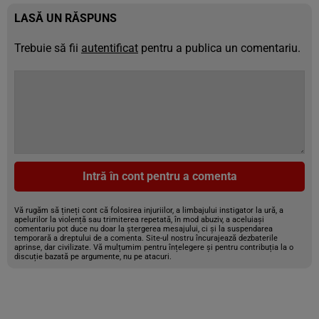
LASĂ UN RĂSPUNS
Trebuie să fii
autentificat
pentru a publica un comentariu.
Intră în cont pentru a comenta
Vă rugăm să țineți cont că folosirea injuriilor, a limbajului instigator la ură, a
apelurilor la violență sau trimiterea repetată, în mod abuziv, a aceluiași
comentariu pot duce nu doar la ștergerea mesajului, ci și la suspendarea
temporară a dreptului de a comenta. Site-ul nostru încurajează dezbaterile
aprinse, dar civilizate. Vă mulțumim pentru înțelegere și pentru contribuția la o
discuție bazată pe argumente, nu pe atacuri.