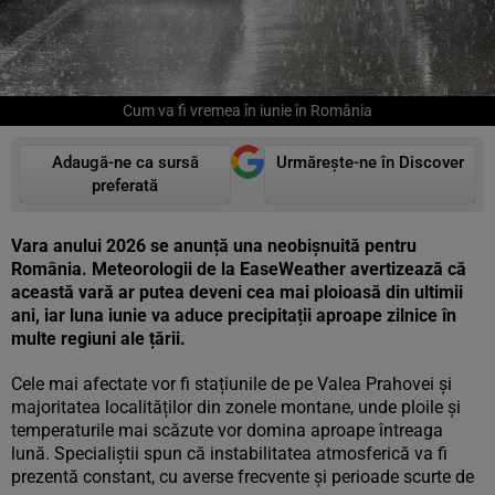
Cum va fi vremea în iunie în România
Adaugă-ne ca sursă
Urmărește-ne în Discover
preferată
Vara anului 2026 se anunță una neobișnuită pentru
România. Meteorologii de la EaseWeather avertizează că
această vară ar putea deveni cea mai ploioasă din ultimii
ani, iar luna iunie va aduce precipitații aproape zilnice în
multe regiuni ale țării.
Cele mai afectate vor fi stațiunile de pe Valea Prahovei și
majoritatea localităților din zonele montane, unde ploile și
temperaturile mai scăzute vor domina aproape întreaga
lună. Specialiștii spun că instabilitatea atmosferică va fi
prezentă constant, cu averse frecvente și perioade scurte de