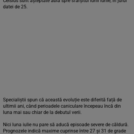
Celsius sunt așteptate abia spre sfârșitul lunii iunie, în jurul
datei de 25.
Specialiștii spun că această evoluție este diferită față de
ultimii ani, când perioadele caniculare începeau încă din
luna mai sau chiar de la debutul verii.
Nici luna iulie nu pare să aducă episoade severe de căldură.
Prognozele indică maxime cuprinse între 27 și 31 de grade