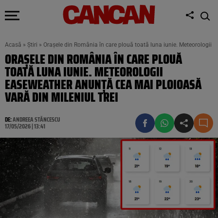
Acasă
»
Știri
»
Orașele din România în care plouă toată luna iunie. Meteorologii 
ORAȘELE DIN ROMÂNIA ÎN CARE PLOUĂ
TOATĂ LUNA IUNIE. METEOROLOGII
EASEWEATHER ANUNȚĂ CEA MAI PLOIOASĂ
VARĂ DIN MILENIUL TREI
DE:
ANDREEA STĂNCESCU
17/05/2026 | 13:41