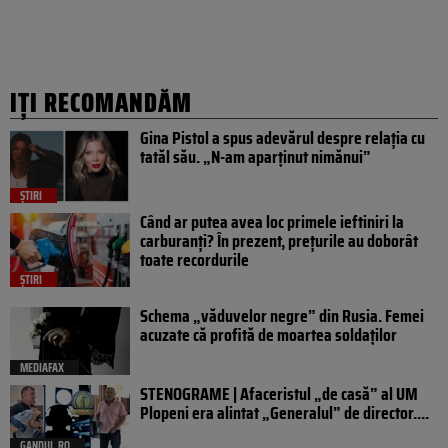
IȚI RECOMANDĂM
Gina Pistol a spus adevărul despre relația cu
tatăl său. „N-am aparținut nimănui”
ȘTIRI
Când ar putea avea loc primele ieftiniri la
carburanți? În prezent, prețurile au doborât
toate recordurile
ȘTIRI
Schema „văduvelor negre” din Rusia. Femei
acuzate că profită de moartea soldaților
MEDIAFAX
STENOGRAME | Afaceristul „de casă” al UM
Plopeni era alintat „Generalul” de director....
GANDUL.RO