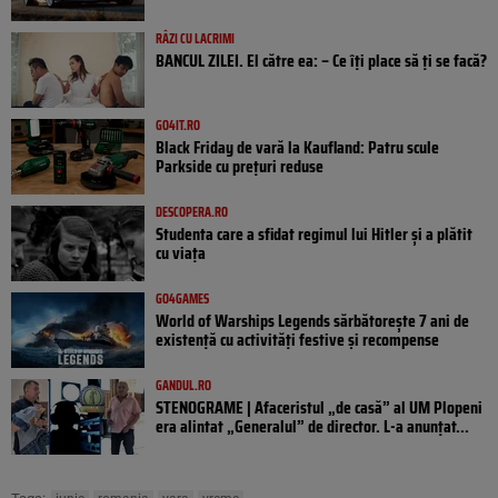
RÂZI CU LACRIMI
BANCUL ZILEI. El către ea: – Ce îți place să ți se facă?
GO4IT.RO
Black Friday de vară la Kaufland: Patru scule
Parkside cu prețuri reduse
DESCOPERA.RO
Studenta care a sfidat regimul lui Hitler și a plătit
cu viața
GO4GAMES
World of Warships Legends sărbătorește 7 ani de
existență cu activități festive și recompense
GANDUL.RO
STENOGRAME | Afaceristul „de casă” al UM Plopeni
era alintat „Generalul” de director. L-a anunțat...