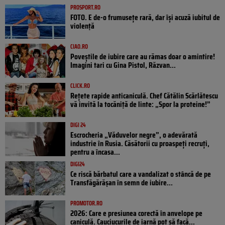
PROSPORT.RO
FOTO. E de-o frumusețe rară, dar își acuză iubitul de
violență
CIAO.RO
Poveştile de iubire care au rămas doar o amintire!
Imagini tari cu Gina Pistol, Răzvan...
CLICK.RO
Rețete rapide anticaniculă. Chef Cătălin Scărlătescu
vă invită la tocăniță de linte: „Spor la proteine!”
DIGI 24
Escrocheria „Văduvelor negre”, o adevărată
industrie în Rusia. Căsătorii cu proaspeți recruți,
pentru a încasa...
DIGI24
Ce riscă bărbatul care a vandalizat o stâncă de pe
Transfăgărășan în semn de iubire...
PROMOTOR.RO
2026: Care e presiunea corectă în anvelope pe
caniculă. Cauciucurile de iarnă pot să facă...