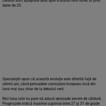
Celsius sunt așteptate abia spre sfârșitul lunii iunie, în jurul
datei de 25.
Specialiștii spun că această evoluție este diferită față de
ultimii ani, când perioadele caniculare începeau încă din
luna mai sau chiar de la debutul verii.
Nici luna iulie nu pare să aducă episoade severe de căldură.
Prognozele indică maxime cuprinse între 27 și 31 de grade