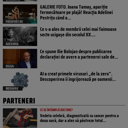
GALERIE FOTO. Ioana Tamaş, apariție
fermecătoare pe plajă! Reacția Adelinei
Pestrițu când a...
PROSPORT.RO
Ce s-a ales de membrii celei mai faimoase
secte ucigașe din secolul XX....
ADEVARUL
Ce spune Ilie Bolojan despre publicarea
declarației de avere a partenerei sale de...
DIGI24
AI a creat primele virusuri „de la zero”.
Descoperirea îi îngrijorează pe oamenii...
MEDIAFAX
PARTENERI
CE SE ÎNTÂMPLĂ DOCTORE?
Vedeta celebră, diagnosticată cu cancer pentru a
doua oară, dar a ales să păstreze totul...