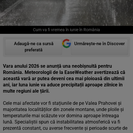
Cum va fi vremea în iunie în România
Adaugă-ne ca sursă
Urmărește-ne în Discover
preferată
Vara anului 2026 se anunță una neobișnuită pentru
România. Meteorologii de la EaseWeather avertizează că
această vară ar putea deveni cea mai ploioasă din ultimii
ani, iar luna iunie va aduce precipitații aproape zilnice în
multe regiuni ale țării.
Cele mai afectate vor fi stațiunile de pe Valea Prahovei și
majoritatea localităților din zonele montane, unde ploile și
temperaturile mai scăzute vor domina aproape întreaga
lună. Specialiștii spun că instabilitatea atmosferică va fi
prezentă constant, cu averse frecvente și perioade scurte de