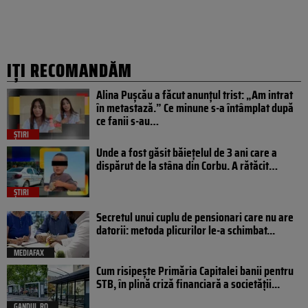
IȚI RECOMANDĂM
Alina Pușcău a făcut anunțul trist: „Am intrat
în metastază.” Ce minune s-a întâmplat după
ce fanii s-au…
ȘTIRI
Unde a fost găsit băiețelul de 3 ani care a
dispărut de la stâna din Corbu. A rătăcit…
ȘTIRI
Secretul unui cuplu de pensionari care nu are
datorii: metoda plicurilor le-a schimbat...
MEDIAFAX
Cum risipește Primăria Capitalei banii pentru
STB, în plină criză financiară a societății...
GANDUL.RO