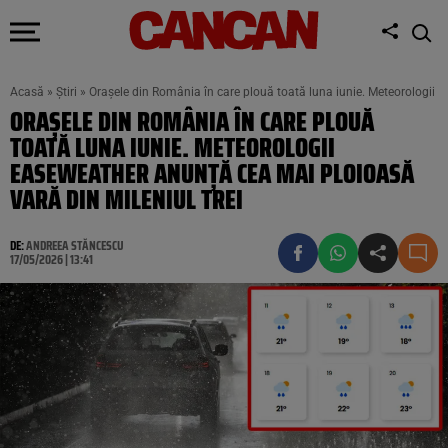
Acasă
»
Știri
»
Orașele din România în care plouă toată luna iunie. Meteorologii 
ORAȘELE DIN ROMÂNIA ÎN CARE PLOUĂ
TOATĂ LUNA IUNIE. METEOROLOGII
EASEWEATHER ANUNȚĂ CEA MAI PLOIOASĂ
VARĂ DIN MILENIUL TREI
DE:
ANDREEA STĂNCESCU
17/05/2026 | 13:41