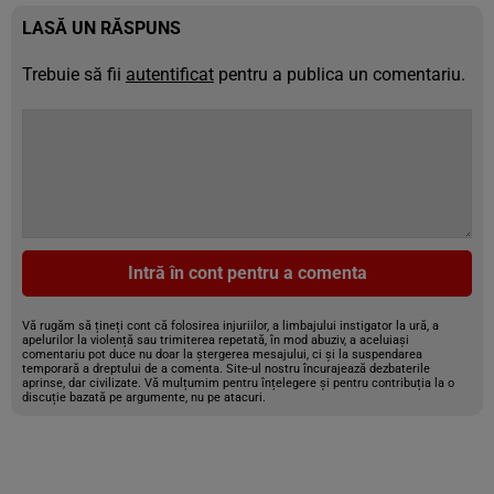
LASĂ UN RĂSPUNS
Trebuie să fii
autentificat
pentru a publica un comentariu.
Intră în cont pentru a comenta
Vă rugăm să țineți cont că folosirea injuriilor, a limbajului instigator la ură, a
apelurilor la violență sau trimiterea repetată, în mod abuziv, a aceluiași
comentariu pot duce nu doar la ștergerea mesajului, ci și la suspendarea
temporară a dreptului de a comenta. Site-ul nostru încurajează dezbaterile
aprinse, dar civilizate. Vă mulțumim pentru înțelegere și pentru contribuția la o
discuție bazată pe argumente, nu pe atacuri.