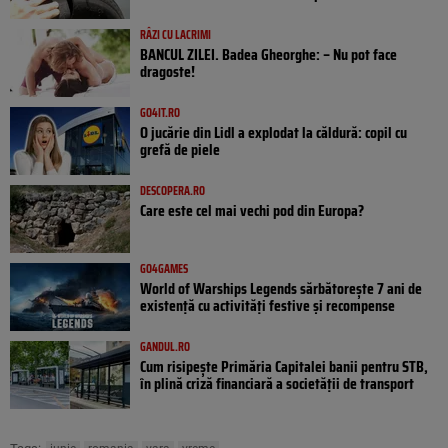
RÂZI CU LACRIMI
BANCUL ZILEI. Badea Gheorghe: – Nu pot face
dragoste!
GO4IT.RO
O jucărie din Lidl a explodat la căldură: copil cu
grefă de piele
DESCOPERA.RO
Care este cel mai vechi pod din Europa?
GO4GAMES
World of Warships Legends sărbătorește 7 ani de
existență cu activități festive și recompense
GANDUL.RO
Cum risipește Primăria Capitalei banii pentru STB,
în plină criză financiară a societății de transport