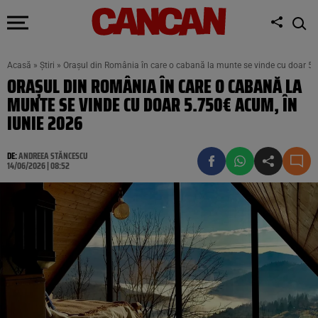
Acasă
»
Știri
»
Orașul din România în care o cabană la munte se vinde cu doar 5.
ORAȘUL DIN ROMÂNIA ÎN CARE O CABANĂ LA
MUNTE SE VINDE CU DOAR 5.750€ ACUM, ÎN
IUNIE 2026
DE:
ANDREEA STĂNCESCU
14/06/2026 | 08:52