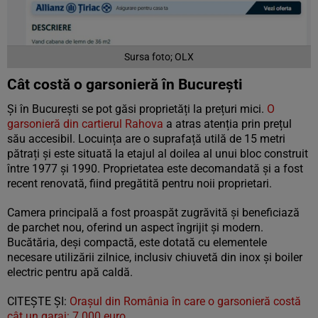
Sursa foto; OLX
Cât costă o garsonieră în București
Și în București se pot găsi proprietăți la prețuri mici.
O
garsonieră din cartierul Rahova
a atras atenția prin prețul
său accesibil. Locuința are o suprafață utilă de 15 metri
pătrați și este situată la etajul al doilea al unui bloc construit
între 1977 și 1990. Proprietatea este decomandată și a fost
recent renovată, fiind pregătită pentru noii proprietari.
Camera principală a fost proaspăt zugrăvită și beneficiază
de parchet nou, oferind un aspect îngrijit și modern.
Bucătăria, deși compactă, este dotată cu elementele
necesare utilizării zilnice, inclusiv chiuvetă din inox și boiler
electric pentru apă caldă.
CITEȘTE ȘI:
Orașul din România în care o garsonieră costă
cât un garaj: 7.000 euro