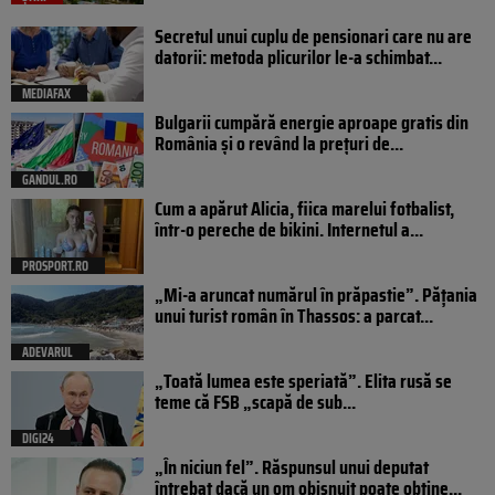
Secretul unui cuplu de pensionari care nu are
datorii: metoda plicurilor le-a schimbat...
MEDIAFAX
Bulgarii cumpără energie aproape gratis din
România și o revând la prețuri de...
GANDUL.RO
Cum a apărut Alicia, fiica marelui fotbalist,
într-o pereche de bikini. Internetul a...
PROSPORT.RO
„Mi-a aruncat numărul în prăpastie”. Pățania
unui turist român în Thassos: a parcat...
ADEVARUL
„Toată lumea este speriată”. Elita rusă se
teme că FSB „scapă de sub...
DIGI24
„În niciun fel”. Răspunsul unui deputat
întrebat dacă un om obișnuit poate obține...