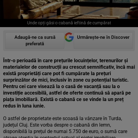
Unde opți găsi o cabană ieftină de cumpărat
Adaugă-ne ca sursă
Urmărește-ne în Discover
preferată
Într-o perioadă în care prețurile locuințelor, terenurilor și
materialelor de construcții au crescut semnificativ, încă mai
există proprietăți care pot fi cumpărate la prețuri
surprinzător de mici, inclusiv în zone cu potențial turistic.
Pentru cei care visează la o casă de vacanță sau la o
investiție accesibilă, astfel de oferte continuă să apară pe
piața imobiliară. Există o cabană ce se vinde la un preț
redus în luna iunie.
O astfel de proprietate este scoasă la vânzare în Turda,
județul Cluj. Este vorba despre o cabană din lemn,
disponibilă la prețul de numai 5.750 de euro, o sumă care
atrage atenția în contextul actual al pieței imobiliare.