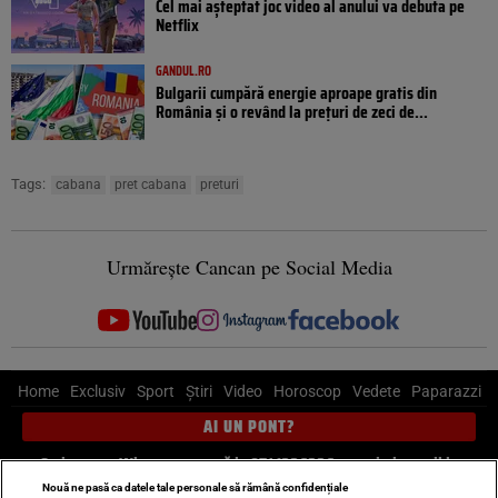
Cel mai așteptat joc video al anului va debuta pe
Netflix
GANDUL.RO
Bulgarii cumpără energie aproape gratis din
România și o revând la prețuri de zeci de...
Tags:
cabana
pret cabana
preturi
Urmărește Cancan pe Social Media
Home
Exclusiv
Sport
Știri
Video
Horoscop
Vedete
Paparazzi
AI UN PONT?
Scrie-ne pe Whatsapp
, sună la 0741226226 sau trimite mail la
pont@cancan.ro
Nouă ne pasă ca datele tale personale să rămână confidențiale