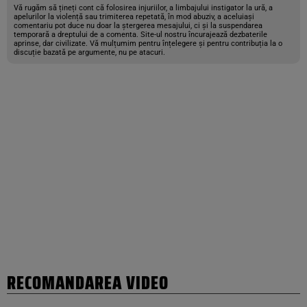
Vă rugăm să țineți cont că folosirea injuriilor, a limbajului instigator la ură, a
apelurilor la violență sau trimiterea repetată, în mod abuziv, a aceluiași
comentariu pot duce nu doar la ștergerea mesajului, ci și la suspendarea
temporară a dreptului de a comenta. Site-ul nostru încurajează dezbaterile
aprinse, dar civilizate. Vă mulțumim pentru înțelegere și pentru contribuția la o
discuție bazată pe argumente, nu pe atacuri.
RECOMANDAREA VIDEO