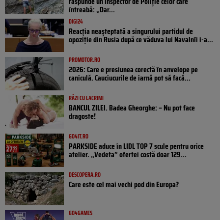
răspunde un inspector de Poliție celor care
întreabă: „Dar...
DIGI24
Reacția neașteptată a singurului partidul de
opoziţie din Rusia după ce văduva lui Navalnîi i-a...
PROMOTOR.RO
2026: Care e presiunea corectă în anvelope pe
caniculă. Cauciucurile de iarnă pot să facă...
RÂZI CU LACRIMI
BANCUL ZILEI. Badea Gheorghe: – Nu pot face
dragoste!
GO4IT.RO
PARKSIDE aduce în LIDL TOP 7 scule pentru orice
atelier. „Vedeta” ofertei costă doar 129...
DESCOPERA.RO
Care este cel mai vechi pod din Europa?
GO4GAMES