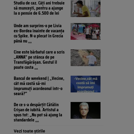
Studiu de caz. Câți ani trebuie
să muncești, pentru a ajunge
la o pensie de 6.500 de lei
Unde am surprins-o pe Livia
ex-Bordea înainte de vacanța
cu Spike. N-a plecat în Grecia
până nu
...
Cine este bărbatul care a scris
„ANNA” pe stânca de pe
Transfăgărășan. Gestul îl
poate costa
...
Bancul de weekend | „Vecine,
cât mă costă să-mi
împrumuți acordeonul într-o
seară?”
De ce s-a despărțit Cătălin
Crișan de iubită. Artistul a
spus tot: „Nu pot să ajung la
standardele
...
Vezi toate știrile