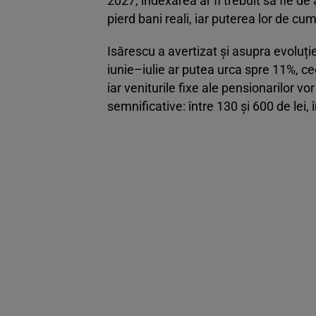
2027, indexarea ar fi trebuit să fie d
pierd bani reali, iar puterea lor de c
Isărescu a avertizat și asupra evoluției
iunie–iulie ar putea urca spre 11%, c
iar veniturile fixe ale pensionarilor v
semnificative: între 130 și 600 de lei,