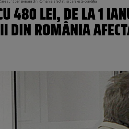
 Care sunt pensionarii din România afectați și care este condiția
CU 480 LEI, DE LA 1 IA
I DIN ROMÂNIA AFECTA