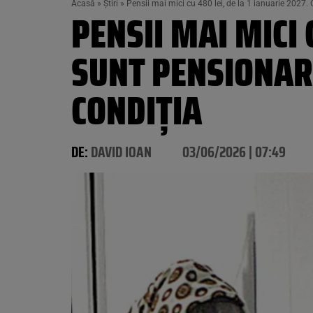
Acasă
»
Știri
»
Pensii mai mici cu 480 lei, de la 1 ianuarie 2027.
PENSII MAI MICI 
SUNT PENSIONARI
CONDIȚIA
DE:
DAVID IOAN
03/06/2026 | 07:49