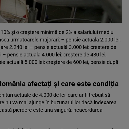
e 10% și o creștere minimă de 2% a salariului mediu
mească următoarele majorări: – pensie actuală 2.000 lei:
are 2.240 lei – pensie actuală 3.000 lei: creștere de
 – pensie actuală 4.000 lei: creștere de 480 lei,
e actuală 5.000 lei: creștere de 600 lei, pensie după
România afectați și care este condiția
ituri actuale de 4.000 de lei, care ar fi trebuit să
re nu va mai ajunge în buzunarul lor dacă indexarea
ceastă pierdere este una singură: neacordarea