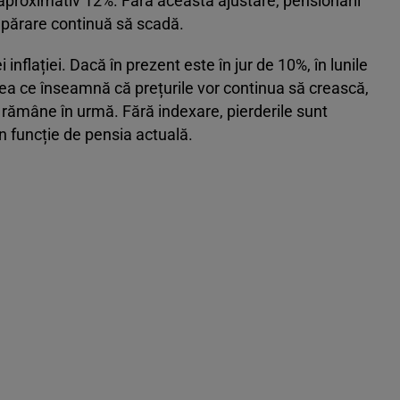
e aproximativ 12%. Fără această ajustare, pensionarii
umpărare continuă să scadă.
 inflației. Dacă în prezent este în jur de 10%, în lunile
eea ce înseamnă că prețurile vor continua să crească,
or rămâne în urmă. Fără indexare, pierderile sunt
 în funcție de pensia actuală.