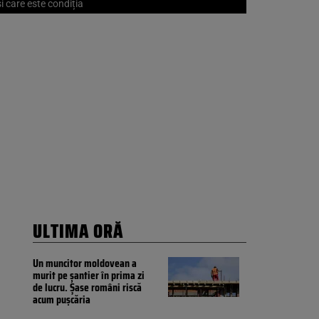
i care este condiția
ULTIMA ORĂ
Un muncitor moldovean a
murit pe șantier în prima zi
de lucru. Șase români riscă
acum pușcăria