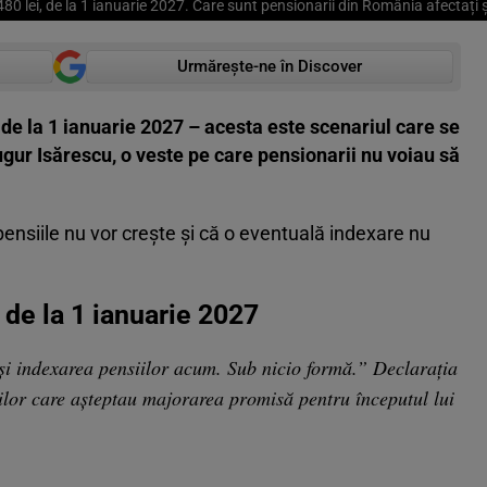
480 lei, de la 1 ianuarie 2027. Care sunt pensionarii din România afectați ș
Urmărește-ne în Discover
 de la 1 ianuarie 2027 – acesta este scenariul care se
ur Isărescu, o veste pe care pensionarii nu voiau să
ensiile nu vor crește și că o eventuală indexare nu
 de la 1 ianuarie 2027
 indexarea pensiilor acum. Sub nicio formă.” Declarația
rilor care așteptau majorarea promisă pentru începutul lui