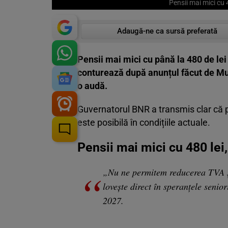
Pensii mai mici cu 
Adaugă-ne ca sursă preferată
Pensii mai mici cu până la 480 de lei
conturează după anunțul făcut de Mug
o audă.
Guvernatorul BNR a transmis clar că p
este posibilă în condițiile actuale.
Pensii mai mici cu 480 lei,
„Nu ne permitem reducerea TVA şi
lovește direct în speranțele senio
2027.