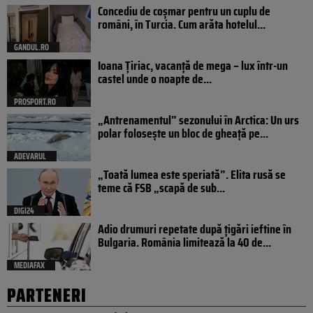
Concediu de coșmar pentru un cuplu de
români, în Turcia. Cum arăta hotelul...
GANDUL.RO
Ioana Țiriac, vacanță de mega – lux într-un
castel unde o noapte de...
PROSPORT.RO
„Antrenamentul” sezonului în Arctica: Un urs
polar folosește un bloc de gheață pe...
ADEVARUL
„Toată lumea este speriată”. Elita rusă se
teme că FSB „scapă de sub...
DIGI24
Adio drumuri repetate după țigări ieftine în
Bulgaria. România limitează la 40 de...
MEDIAFAX
PARTENERI