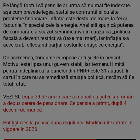
Pe lângă faptul că pensiile ar urma să nu mai fie indexate,
așa cum prevede legea, statul se confruntă și cu alte
probleme financiare. Inflația este destul de mare, la fel și
facturile, în special cele la energie. Analiștii spun că puterea
de cumpărare a scăzut semnificativ din cauză că „politica
fiscală a devenit restrictivă (taxe mai mari), iar inflația s-a
accelerat, reflectând parțial costurile uriașe cu energia”.
De asemenea, fondurile europene ar fi și ele în pericol.
Motivul este lipsa unui guvern stabil, iar termenul limită
pentru îndeplinirea jaloanelor din PNRR este 31 august. În
cazul în care nu se remediază situația politică, riscăm să fie
totul ratat.
VEZI ȘI:
După 39 de ani în care a muncit ca șofer, un român
a depus cerere de pensionare. Ce pensie a primit, după 4
decenii de muncă
Polițiștii ies la pensie după reguli noi. Modificările intrate în
vigoare în 2026