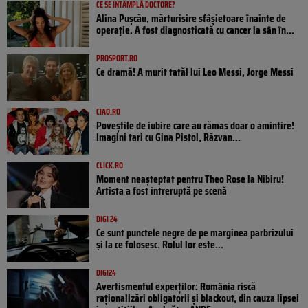
CE SE ÎNTÂMPLĂ DOCTORE?
Alina Pușcău, mărturisire sfâșietoare înainte de
operație. A fost diagnosticată cu cancer la sân în...
PROSPORT.RO
Ce dramă! A murit tatăl lui Leo Messi, Jorge Messi
CIAO.RO
Poveştile de iubire care au rămas doar o amintire!
Imagini tari cu Gina Pistol, Răzvan...
CLICK.RO
Moment neașteptat pentru Theo Rose la Nibiru!
Artista a fost întreruptă pe scenă
DIGI 24
Ce sunt punctele negre de pe marginea parbrizului
și la ce folosesc. Rolul lor este...
DIGI24
Avertismentul experților: România riscă
raționalizări obligatorii și blackout, din cauza lipsei