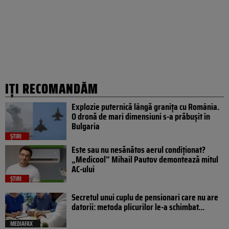
IȚI RECOMANDĂM
Explozie puternică lângă granița cu România.
O dronă de mari dimensiuni s-a prăbușit în
Bulgaria
ȘTIRI
Este sau nu nesănătos aerul condiționat?
„Medicool” Mihail Pautov demontează mitul
AC-ului
ȘTIRI
Secretul unui cuplu de pensionari care nu are
datorii: metoda plicurilor le-a schimbat...
MEDIAFAX