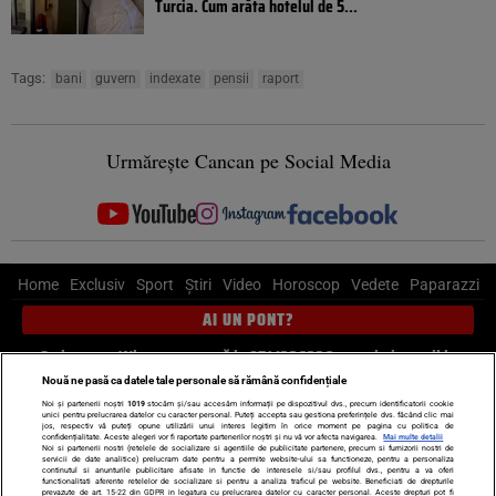
Turcia. Cum arăta hotelul de 5...
Tags:
bani
guvern
indexate
pensii
raport
Urmărește Cancan pe Social Media
Home
Exclusiv
Sport
Știri
Video
Horoscop
Vedete
Paparazzi
AI UN PONT?
Scrie-ne pe Whatsapp
, sună la 0741226226 sau trimite mail la
pont@cancan.ro
Nouă ne pasă ca datele tale personale să rămână confidențiale
Noi și partenerii noștri
1019
stocăm și/sau accesăm informații pe dispozitivul dvs., precum identificatorii cookie
unici pentru prelucrarea datelor cu caracter personal. Puteți accepta sau gestiona preferințele dvs. făcând clic mai
Știri interne
Știri externe
Politică
jos, respectiv vă puteți opune utilizării unui interes legitim în orice moment pe pagina cu politica de
confidențialitate. Aceste alegeri vor fi raportate partenerilor noștri și nu vă vor afecta navigarea.
Mai multe detalii
Noi si partenerii nostri (retelele de socializare si agentiile de publicitate partenere, precum si furnizorii nostri de
servicii de date analitice) prelucram date pentru a permite website-ului sa functioneze, pentru a personaliza
Ultimele stiri
Diete
Insula Iubirii
Dictionar de vise
LIFE STYLE
continutul si anunturile publicitare afisate in functie de interesele si/sau profilul dvs., pentru a va oferi
functionalitati aferente retelelor de socializare si pentru a analiza traficul pe website. Beneficiati de drepturile
Horoscop
prevazute de art. 15-22 din GDPR in legatura cu prelucrarea datelor cu caracter personal. Aceste drepturi pot fi