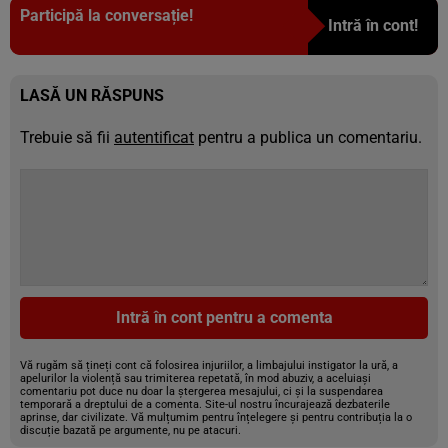
Participă la conversație!
Intră în cont!
LASĂ UN RĂSPUNS
Trebuie să fii
autentificat
pentru a publica un comentariu.
Intră în cont pentru a comenta
Vă rugăm să țineți cont că folosirea injuriilor, a limbajului instigator la ură, a
apelurilor la violență sau trimiterea repetată, în mod abuziv, a aceluiași
comentariu pot duce nu doar la ștergerea mesajului, ci și la suspendarea
temporară a dreptului de a comenta. Site-ul nostru încurajează dezbaterile
aprinse, dar civilizate. Vă mulțumim pentru înțelegere și pentru contribuția la o
discuție bazată pe argumente, nu pe atacuri.