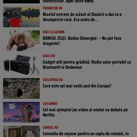
investițiilor. Apel către ANRE
PROMOTOR.RO
Nivelul extrem de scăzut al Dunării a dus la o
descoperire rară. Era acolo de...
RÂZI CU LACRIMI
BANCUL ZILEI. Badea Gheorghe: – Nu pot face
dragoste!
GO4IT.RO
Gadget util pentru grădină: Radio solar portabil cu
Bluetooth la Dedeman
DESCOPERA.RO
Care este cel mai vechi pod din Europa?
GO4GAMES
Cel mai așteptat joc video al anului va debuta pe
Netflix
GANDUL.RO
Concediu de coșmar pentru un cuplu de români, în