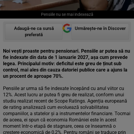
Pensiile nu se mai indexează
Adaugă-ne ca sursă
Urmărește-ne în Discover
preferată
Noi vești proaste pentru pensionari. Pensiile ar putea să nu
fie indexate din data de 1 ianuarie 2027, așa cum prevede
legea. Principalul motiv: deficitul este greu de ținut sub
control, mai ales din cauza datoriei publice care a ajuns la
un procent de aproape 70%.
Pensiile ar urma să fie indexate începând cu anul viitor cu
12%. Acest lucru ar putea fi greu de realizat, conform unui
studiu realizat recent de Scope Ratings. Agenția europeană
de rating analizează cum evoluează solvabilitatea
companiilor, a statelor și a instrumentelor financiare. Tocmai
de aceea, ei spun că economia României este în acest
moment într-o etapă de stagnare, ceea ce înseamnă o
creștere economică de 0,2%. Pentru români se traduce prin