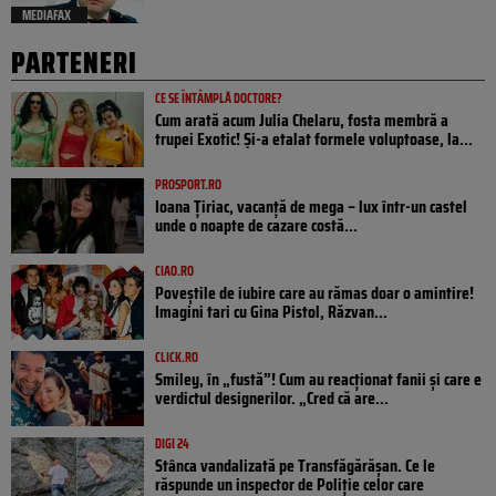
MEDIAFAX
PARTENERI
CE SE ÎNTÂMPLĂ DOCTORE?
Cum arată acum Julia Chelaru, fosta membră a
trupei Exotic! Și-a etalat formele voluptoase, la...
PROSPORT.RO
Ioana Țiriac, vacanță de mega – lux într-un castel
unde o noapte de cazare costă...
CIAO.RO
Poveştile de iubire care au rămas doar o amintire!
Imagini tari cu Gina Pistol, Răzvan...
CLICK.RO
Smiley, în „fustă”! Cum au reacționat fanii și care e
verdictul designerilor. „Cred că are...
DIGI 24
Stânca vandalizată pe Transfăgărășan. Ce le
răspunde un inspector de Poliție celor care