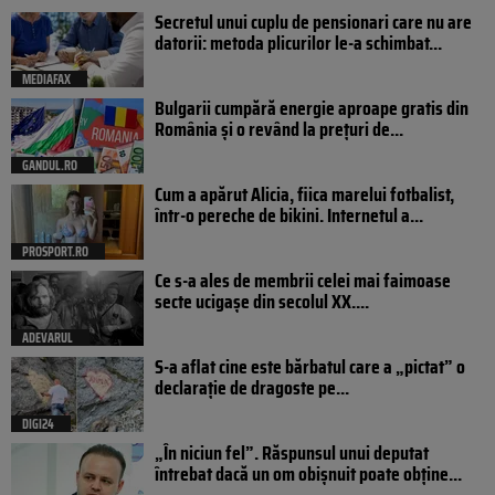
Secretul unui cuplu de pensionari care nu are
datorii: metoda plicurilor le-a schimbat...
MEDIAFAX
Bulgarii cumpără energie aproape gratis din
România și o revând la prețuri de...
GANDUL.RO
Cum a apărut Alicia, fiica marelui fotbalist,
într-o pereche de bikini. Internetul a...
PROSPORT.RO
Ce s-a ales de membrii celei mai faimoase
secte ucigașe din secolul XX....
ADEVARUL
S-a aflat cine este bărbatul care a „pictat” o
declarație de dragoste pe...
DIGI24
„În niciun fel”. Răspunsul unui deputat
întrebat dacă un om obișnuit poate obține...