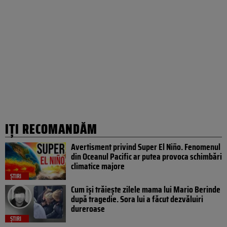
IȚI RECOMANDĂM
Avertisment privind Super El Niño. Fenomenul
din Oceanul Pacific ar putea provoca schimbări
climatice majore
ȘTIRI
Cum își trăiește zilele mama lui Mario Berinde
după tragedie. Sora lui a făcut dezvăluiri
dureroase
ȘTIRI