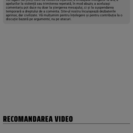
apelurilor la violență sau trimiterea repetată, în mod abuziv, a aceluiași
comentariu pot duce nu doar la ștergerea mesajului, ci și la suspendarea
temporară a dreptului de a comenta. Site-ul nostru încurajează dezbaterile
aprinse, dar civilizate. Vă mulțumim pentru înțelegere și pentru contribuția la o
discuție bazată pe argumente, nu pe atacuri.
RECOMANDAREA VIDEO