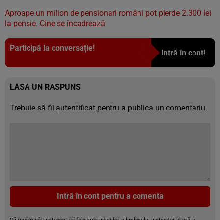
Aproape un milion de pensionari români pot pierde 2.300 lei
la pensie. Cine se încadrează
Participă la conversație!
Intră în cont!
LASĂ UN RĂSPUNS
Trebuie să fii
autentificat
pentru a publica un comentariu.
Intră în cont pentru a comenta
Vă rugăm să țineți cont că folosirea injuriilor, a limbajului instigator la ură, a