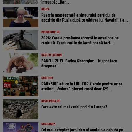
întreabă: „Dar...
DIGI24
Reacția neașteptată a singurului partidul de
opoziţie din Rusia după ce văduva lui Navalnîi i-a...
PROMOTOR.RO
2026: Care e presiunea corectă în anvelope pe
caniculă. Cauciucurile de iarnă pot să facă...
RÂZI CU LACRIMI
BANCUL ZILEI. Badea Gheorghe: – Nu pot face
dragoste!
GO4IT.RO
PARKSIDE aduce în LIDL TOP 7 scule pentru orice
atelier. „Vedeta” ofertei costă doar 129...
DESCOPERA.RO
Care este cel mai vechi pod din Europa?
GO4GAMES
Cel mai așteptat joc video al anului va debuta pe