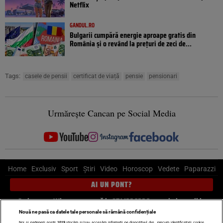
Netflix
GANDUL.RO
Bulgarii cumpără energie aproape gratis din
România și o revând la prețuri de zeci de...
Tags:
casele de pensii
certificat de viață
pensie
pensionari
Urmărește Cancan pe Social Media
Home
Exclusiv
Sport
Știri
Video
Horoscop
Vedete
Paparazzi
AI UN PONT?
Scrie-ne pe Whatsapp
, sună la 0741226226 sau trimite mail la
pont@cancan.ro
Nouă ne pasă ca datele tale personale să rămână confidențiale
Noi și partenerii noștri
1019
stocăm și/sau accesăm informații pe dispozitivul dvs., precum identificatorii cookie