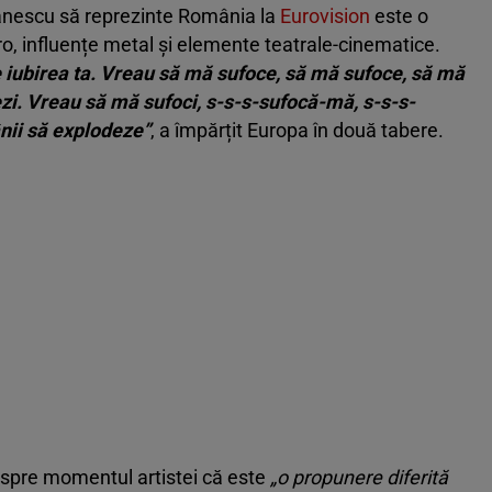
tănescu să reprezinte România la
Eurovision
este o
tro, influențe metal și elemente teatrale-cinematice.
 iubirea ta. Vreau să mă sufoce, să mă sufoce, să mă
zi. Vreau să mă sufoci, s-s-s-sufocă-mă, s-s-s-
nii să explodeze”
, a împărțit Europa în două tabere.
spre momentul artistei că este
„o propunere diferită