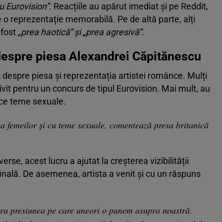
cu Eurovision”.
Reacțiile au apărut imediat și pe Reddit,
 o reprezentație memorabilă. Pe de altă parte, alți
a fost
„prea haotică” și „prea agresivă”.
despre piesa Alexandrei Căpitănescu
s despre piesa și reprezentația artistei românce. Mulți
vit pentru un concurs de tipul Eurovision. Mai mult, au
uce teme sexuale.
rea femeilor şi cu teme sexuale, comentează presa britanică
se, acest lucru a ajutat la creșterea vizibilității
inală. De asemenea, artista a venit și cu un răspuns
ru presiunea pe care uneori o punem asupra noastră.