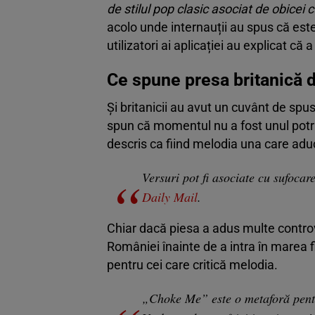
de stilul pop clasic asociat de obicei 
acolo unde internauții au spus că este
utilizatori ai aplicației au explicat că 
Ce spune presa britanică 
Și britanicii au avut un cuvânt de spu
spun că momentul nu a fost unul potri
descris ca fiind melodia una care ad
Versuri pot fi asociate cu sufoca
Daily Mail
.
Chiar dacă piesa a adus multe controver
României înainte de a intra în marea f
pentru cei care critică melodia.
„Choke Me” este o metaforă pent