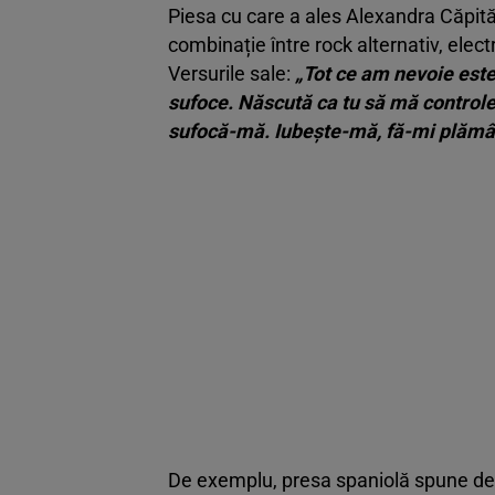
Piesa cu care a ales Alexandra Căpi
combinație între rock alternativ, elec
Versurile sale:
„Tot ce am nevoie este
sufoce. Născută ca tu să mă controle
sufocă-mă. Iubeşte-mă, fă-mi plămâ
De exemplu, presa spaniolă spune de