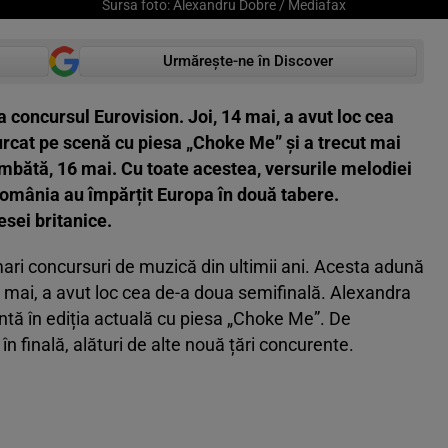
Sursa foto: Alexandru Dobre / Mediafax
Urmărește-ne în Discover
 concursul Eurovision. Joi, 14 mai, a avut loc cea
rcat pe scenă cu piesa „Choke Me” și a trecut mai
âmbătă, 16 mai. Cu toate acestea, versurile melodiei
 România au împărțit Europa în două tabere.
esei britanice.
mari concursuri de muzică din ultimii ani. Acesta adună
, 14 mai, a avut loc cea de-a doua semifinală. Alexandra
tă în ediția actuală cu piesa „Choke Me”. De
n finală, alături de alte nouă țări concurente.