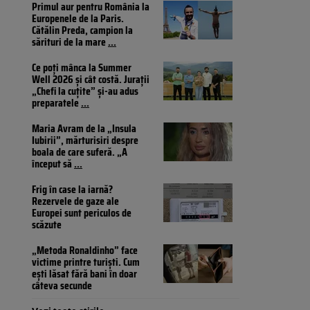
Primul aur pentru România la
Europenele de la Paris.
Cătălin Preda, campion la
sărituri de la mare
...
Ce poți mânca la Summer
Well 2026 și cât costă. Jurații
„Chefi la cuțite” și-au adus
preparatele
...
Maria Avram de la „Insula
Iubirii”, mărturisiri despre
boala de care suferă. „A
început să
...
Frig în case la iarnă?
Rezervele de gaze ale
Europei sunt periculos de
scăzute
„Metoda Ronaldinho” face
victime printre turiști. Cum
ești lăsat fără bani în doar
câteva secunde