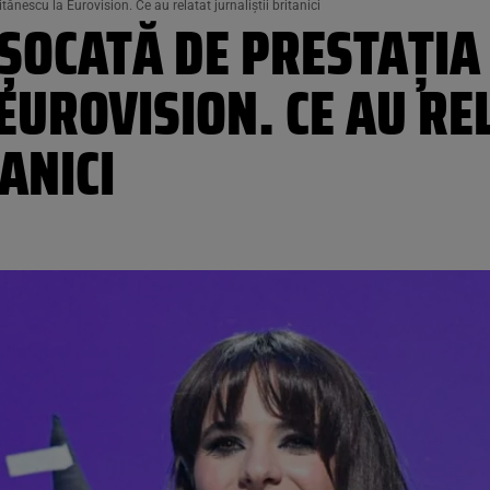
ănescu la Eurovision. Ce au relatat jurnaliștii britanici
 ȘOCATĂ DE PRESTAȚIA
EUROVISION. CE AU RE
ANICI