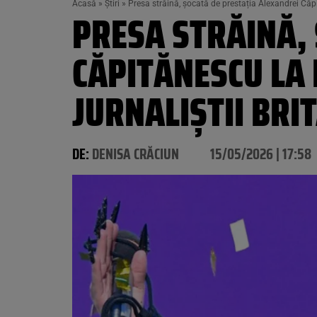
Acasă
»
Știri
»
Presa străină, șocată de prestația Alexandrei Căpit
PRESA STRĂINĂ,
CĂPITĂNESCU LA 
JURNALIȘTII BRIT
DE:
DENISA CRĂCIUN
15/05/2026 | 17:58