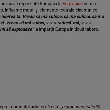
tănescu să reprezinte România la
Eurovision
este o
tro, influențe metal și elemente teatrale-cinematice.
 iubirea ta. Vreau să mă sufoce, să mă sufoce, să mă
zi. Vreau să mă sufoci, s-s-s-sufocă-mă, s-s-s-
nii să explodeze”
, a împărțit Europa în două tabere.
spre momentul artistei că este
„o propunere diferită