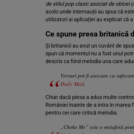
de stilul pop clasic asociat de obicei 
acolo unde internauții au spus că este
utilizatori ai aplicației au explicat că 
Ce spune presa britanică 
Și britanicii au avut un cuvânt de spu
spun că momentul nu a fost unul potri
descris ca fiind melodia una care ad
Versuri pot fi asociate cu sufoca
Daily Mail
.
Chiar dacă piesa a adus multe controver
României înainte de a intra în marea f
pentru cei care critică melodia.
„Choke Me” este o metaforă pent