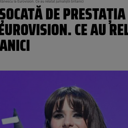
ănescu la Eurovision. Ce au relatat jurnaliștii britanici
 ȘOCATĂ DE PRESTAȚIA
EUROVISION. CE AU RE
ANICI