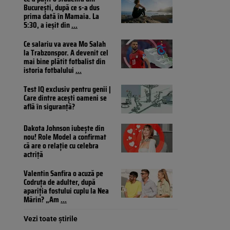
București, după ce s-a dus
prima dată în Mamaia. La
5:30, a ieșit din
...
Ce salariu va avea Mo Salah
la Trabzonspor. A devenit cel
mai bine plătit fotbalist din
istoria fotbalului
...
Test IQ exclusiv pentru genii |
Care dintre acești oameni se
află în siguranță?
Dakota Johnson iubește din
nou! Role Model a confirmat
că are o relație cu celebra
actriță
Valentin Sanfira o acuză pe
Codruța de adulter, după
apariția fostului cuplu la Nea
Mărin? „Am
...
Vezi toate știrile