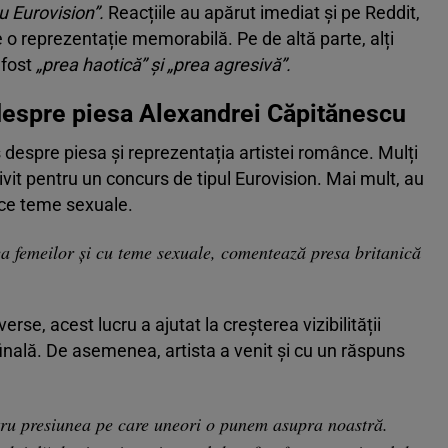
cu Eurovision”.
Reacțiile au apărut imediat și pe Reddit,
 o reprezentație memorabilă. Pe de altă parte, alți
a fost
„prea haotică” și „prea agresivă”.
despre piesa Alexandrei Căpitănescu
s despre piesa și reprezentația artistei românce. Mulți
vit pentru un concurs de tipul Eurovision. Mai mult, au
uce teme sexuale.
rea femeilor şi cu teme sexuale, comentează presa britanică
se, acest lucru a ajutat la creșterea vizibilității
inală. De asemenea, artista a venit și cu un răspuns
ru presiunea pe care uneori o punem asupra noastră.