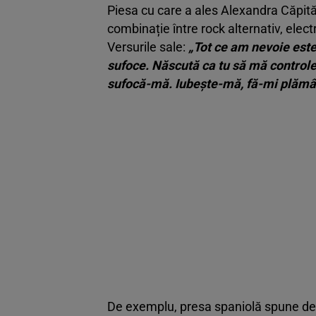
Piesa cu care a ales Alexandra Căpi
combinație între rock alternativ, elec
Versurile sale:
„Tot ce am nevoie este
sufoce. Născută ca tu să mă controle
sufocă-mă. Iubeşte-mă, fă-mi plămâ
De exemplu, presa spaniolă spune de