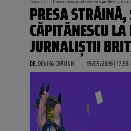
Acasă
»
Știri
»
Presa străină, șocată de prestația Alexandrei Căpit
PRESA STRĂINĂ,
CĂPITĂNESCU LA 
JURNALIȘTII BRIT
DE:
DENISA CRĂCIUN
15/05/2026 | 17:58