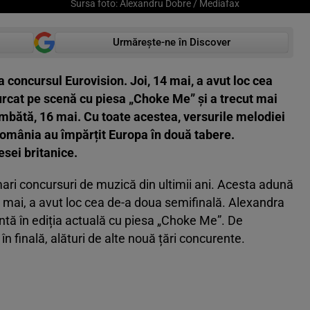
Sursa foto: Alexandru Dobre / Mediafax
Urmărește-ne în Discover
 concursul Eurovision. Joi, 14 mai, a avut loc cea
rcat pe scenă cu piesa „Choke Me” și a trecut mai
âmbătă, 16 mai. Cu toate acestea, versurile melodiei
 România au împărțit Europa în două tabere.
esei britanice.
mari concursuri de muzică din ultimii ani. Acesta adună
, 14 mai, a avut loc cea de-a doua semifinală. Alexandra
tă în ediția actuală cu piesa „Choke Me”. De
n finală, alături de alte nouă țări concurente.