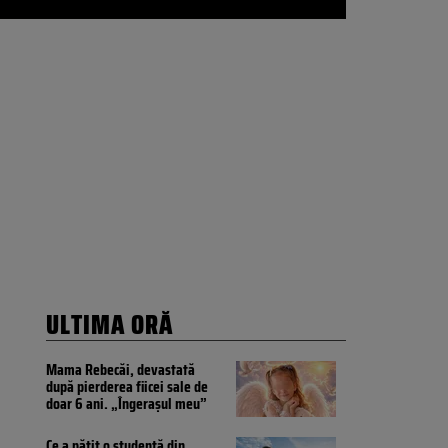
ULTIMA ORĂ
Mama Rebecăi, devastată
după pierderea fiicei sale de
doar 6 ani. „Îngerașul meu”
Ce a pățit o studentă din