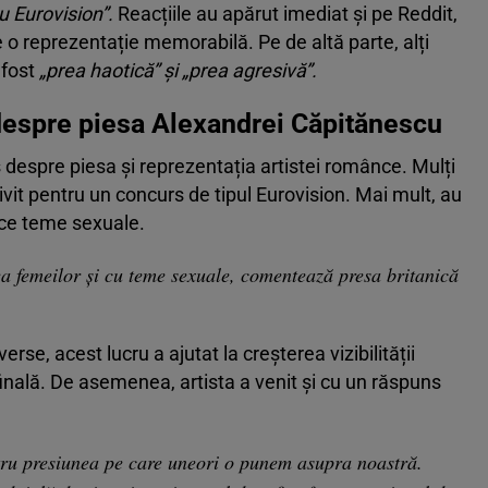
cu Eurovision”.
Reacțiile au apărut imediat și pe Reddit,
 o reprezentație memorabilă. Pe de altă parte, alți
a fost
„prea haotică” și „prea agresivă”.
despre piesa Alexandrei Căpitănescu
s despre piesa și reprezentația artistei românce. Mulți
vit pentru un concurs de tipul Eurovision. Mai mult, au
uce teme sexuale.
rea femeilor şi cu teme sexuale, comentează presa britanică
se, acest lucru a ajutat la creșterea vizibilității
inală. De asemenea, artista a venit și cu un răspuns
ru presiunea pe care uneori o punem asupra noastră.