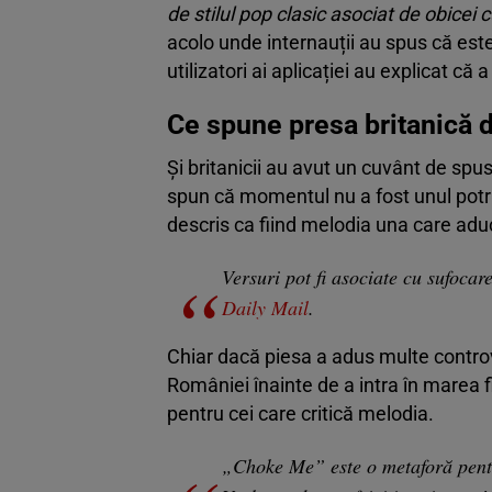
de stilul pop clasic asociat de obicei 
acolo unde internauții au spus că este
utilizatori ai aplicației au explicat că 
Ce spune presa britanică 
Și britanicii au avut un cuvânt de spu
spun că momentul nu a fost unul potri
descris ca fiind melodia una care ad
Versuri pot fi asociate cu sufoca
Daily Mail
.
Chiar dacă piesa a adus multe controver
României înainte de a intra în marea f
pentru cei care critică melodia.
„Choke Me” este o metaforă pent