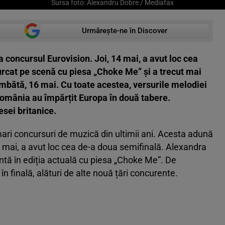
Sursa foto: Alexandru Dobre / Mediafax
Urmărește-ne în Discover
 concursul Eurovision. Joi, 14 mai, a avut loc cea
rcat pe scenă cu piesa „Choke Me” și a trecut mai
âmbătă, 16 mai. Cu toate acestea, versurile melodiei
 România au împărțit Europa în două tabere.
esei britanice.
mari concursuri de muzică din ultimii ani. Acesta adună
, 14 mai, a avut loc cea de-a doua semifinală. Alexandra
tă în ediția actuală cu piesa „Choke Me”. De
n finală, alături de alte nouă țări concurente.