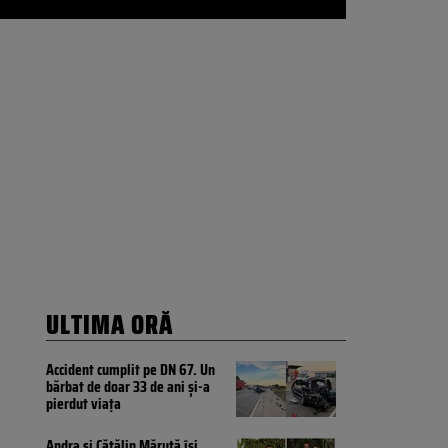
ULTIMA ORĂ
Accident cumplit pe DN 67. Un
bărbat de doar 33 de ani și-a
pierdut viața
Andra și Cătălin Măruță își