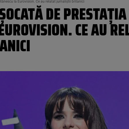
ănescu la Eurovision. Ce au relatat jurnaliștii britanici
 ȘOCATĂ DE PRESTAȚIA
EUROVISION. CE AU RE
ANICI