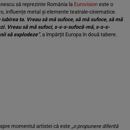
tănescu să reprezinte România la
Eurovision
este o
tro, influențe metal și elemente teatrale-cinematice.
 iubirea ta. Vreau să mă sufoce, să mă sufoce, să mă
zi. Vreau să mă sufoci, s-s-s-sufocă-mă, s-s-s-
nii să explodeze”
, a împărțit Europa în două tabere.
spre momentul artistei că este
„o propunere diferită