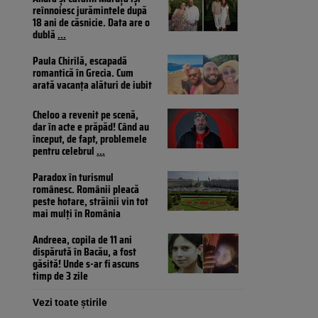
reînnoiesc jurămintele după
18 ani de căsnicie. Data are o
dublă
...
Paula Chirilă, escapadă
romantică în Grecia. Cum
arată vacanța alături de iubit
Cheloo a revenit pe scenă,
dar în acte e prăpăd! Când au
început, de fapt, problemele
pentru celebrul
...
Paradox în turismul
românesc. Românii pleacă
peste hotare, străinii vin tot
mai mulți în România
Andreea, copila de 11 ani
dispărută în Bacău, a fost
găsită! Unde s-ar fi ascuns
timp de 3 zile
Vezi toate știrile