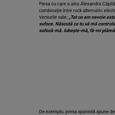
Piesa cu care a ales Alexandra Căpi
combinație între rock alternativ, elec
Versurile sale:
„Tot ce am nevoie este
sufoce. Născută ca tu să mă controle
sufocă-mă. Iubeşte-mă, fă-mi plămâ
De exemplu, presa spaniolă spune de