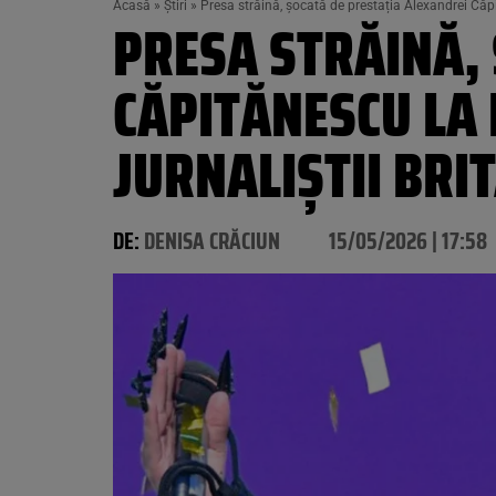
Acasă
»
Știri
»
Presa străină, șocată de prestația Alexandrei Căpit
PRESA STRĂINĂ,
CĂPITĂNESCU LA 
JURNALIȘTII BRIT
DE:
DENISA CRĂCIUN
15/05/2026 | 17:58