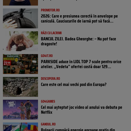
PROMOTOR.RO
2026: Care e presiunea corectă în anvelope pe
caniculă. Cauciucurile de iarnă pot să facă...
RÂZI CU LACRIMI
BANCUL ZILEI. Badea Gheorghe: – Nu pot face
dragoste!
GO4IT.RO
PARKSIDE aduce în LIDL TOP 7 scule pentru orice
atelier. „Vedeta” ofertei costă doar 129...
DESCOPERA.RO
Care este cel mai vechi pod din Europa?
GO4GAMES
Cel mai așteptat joc video al anului va debuta pe
Netflix
GANDUL.RO
Bulgarii cumpără energie aproape gratis din