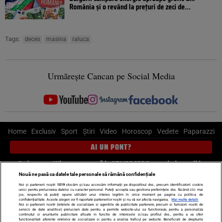
România și o revând la prețuri de zeci de...
Tags:
deces
masina
raluca
Urmărește Cancan pe Social Media
Home
Exclusiv
Sport
Știri
Video
Horoscop
Vedete
Paparazzi
AI UN PONT?
Scrie-ne pe Whatsapp
, sună la 0741226226 sau trimite mail la
pont@cancan.ro
Nouă ne pasă ca datele tale personale să rămână confidențiale
Noi și partenerii noștri
1019
stocăm și/sau accesăm informații pe dispozitivul dvs., precum identificatorii cookie
unici pentru prelucrarea datelor cu caracter personal. Puteți accepta sau gestiona preferințele dvs. făcând clic mai
Știri interne
Știri externe
Politică
jos, respectiv vă puteți opune utilizării unui interes legitim în orice moment pe pagina cu politica de
confidențialitate. Aceste alegeri vor fi raportate partenerilor noștri și nu vă vor afecta navigarea.
Mai multe detalii
Noi si partenerii nostri (retelele de socializare si agentiile de publicitate partenere, precum si furnizorii nostri de
servicii de date analitice) prelucram date pentru a permite website-ului sa functioneze, pentru a personaliza
Ultimele stiri
Diete
Insula Iubirii
Dictionar de vise
LIFE STYLE
continutul si anunturile publicitare afisate in functie de interesele si/sau profilul dvs., pentru a va oferi
functionalitati aferente retelelor de socializare si pentru a analiza traficul pe website. Beneficiati de drepturile