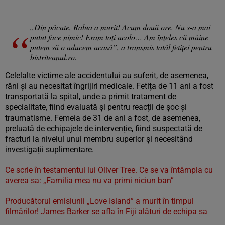
,,Din păcate, Ralua a murit! Acum două ore. Nu s-a mai
putut face nimic! Eram toți acolo… Am înțeles că mâine
putem să o aducem acasă”, a transmis tatăl fetiței pentru
bistriteanul.ro.
Celelalte victime ale accidentului au suferit, de asemenea,
răni și au necesitat îngrijiri medicale. Fetița de 11 ani a fost
transportată la spital, unde a primit tratament de
specialitate, fiind evaluată și pentru reacții de șoc și
traumatisme. Femeia de 31 de ani a fost, de asemenea,
preluată de echipajele de intervenție, fiind suspectată de
fracturi la nivelul unui membru superior și necesitând
investigații suplimentare.
Ce scrie în testamentul lui Oliver Tree. Ce se va întâmpla cu
averea sa: „Familia mea nu va primi niciun ban”
Producătorul emisiunii „Love Island” a murit în timpul
filmărilor! James Barker se afla în Fiji alături de echipa sa