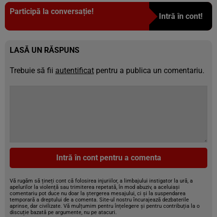
Participă la conversație!
Intră în cont!
LASĂ UN RĂSPUNS
Trebuie să fii
autentificat
pentru a publica un comentariu.
Intră în cont pentru a comenta
Vă rugăm să țineți cont că folosirea injuriilor, a limbajului instigator la ură, a
apelurilor la violență sau trimiterea repetată, în mod abuziv, a aceluiași
comentariu pot duce nu doar la ștergerea mesajului, ci și la suspendarea
temporară a dreptului de a comenta. Site-ul nostru încurajează dezbaterile
aprinse, dar civilizate. Vă mulțumim pentru înțelegere și pentru contribuția la o
discuție bazată pe argumente, nu pe atacuri.