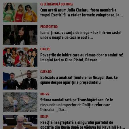
CE SE ÎNTÂMPLĂ DOCTORE?
Cum arată acum Julia Chelaru, fosta membră a
trupei Exotic! Și-a etalat formele voluptoase, la...
PROSPORT.RO
Ioana Țiriac, vacanță de mega – lux într-un castel
unde o noapte de cazare costă...
CIAO.RO
Poveştile de iubire care au rămas doar o amintire!
Imagini tari cu Gina Pistol, Răzvan...
CLICK.RO
Botezatu a analizat ținutele lui Nicușor Dan. Ce
spune despre aparițiile președintelui
DIGI 24
Stânca vandalizată pe Transfăgărășan. Ce le
răspunde un inspector de Poliție celor care
întreabă: „Dar...
DIGI24
Reacția neașteptată a singurului partidul de
opoziţie din Rusia după ce văduva lui Navalnîi i-a...