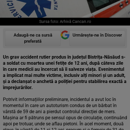
Sursa foto: Arhivă Cancan.ro
Adaugă-ne ca sursă
Urmărește-ne în Discover
preferată
Un grav accident rutier produs în județul Bistrița-Năsăud s-
a soldat cu moartea unei fetițe de 12 ani, după câteva zile
în care medicii au încercat să îi salveze viața. Evenimentul
a implicat mai multe victime, inclusiv alți minori și un adult,
și a declanșat o anchetă a poliției pentru stabilirea exactă a
împrejurărilor.
Potrivit informațiilor preliminare, incidentul a avut loc în
momentul în care un autoturism condus de un bărbat în
vârstă de 59 de ani a pierdut controlul direcției de mers.
Mașina ar fi pătruns pe sensul opus de circulație, continuând
apoi pe trotuar, unde se aflau pietoni. În acel moment, două
eleve, în vârstă de 11 și 12 ani, precum și o femeie de 31 de