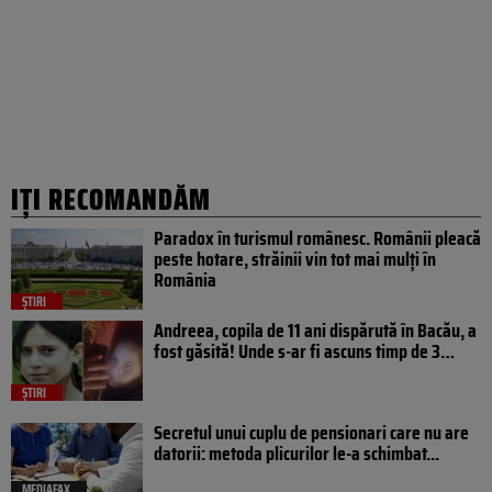
IȚI RECOMANDĂM
Paradox în turismul românesc. Românii pleacă
peste hotare, străinii vin tot mai mulți în
România
ȘTIRI
Andreea, copila de 11 ani dispărută în Bacău, a
fost găsită! Unde s-ar fi ascuns timp de 3…
ȘTIRI
Secretul unui cuplu de pensionari care nu are
datorii: metoda plicurilor le-a schimbat...
MEDIAFAX