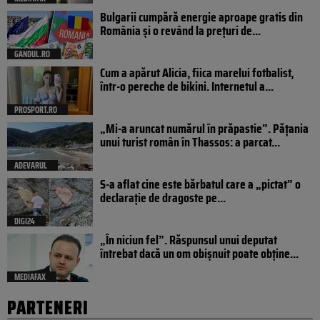
Bulgarii cumpără energie aproape gratis din
România și o revând la prețuri de...
GANDUL.RO
Cum a apărut Alicia, fiica marelui fotbalist,
într-o pereche de bikini. Internetul a...
PROSPORT.RO
„Mi-a aruncat numărul în prăpastie”. Pățania
unui turist român în Thassos: a parcat...
ADEVARUL
S-a aflat cine este bărbatul care a „pictat” o
declarație de dragoste pe...
DIGI24
„În niciun fel”. Răspunsul unui deputat
întrebat dacă un om obișnuit poate obține...
MEDIAFAX
PARTENERI