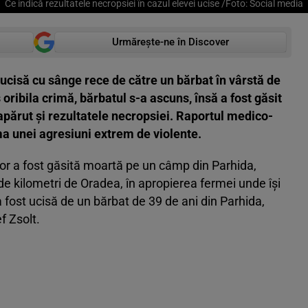
Ce indică rezultatele necropsiei în cazul elevei ucise /Foto: Social media
Urmărește-ne în Discover
t ucisă cu sânge rece de către un bărbat în vârstă de
 oribila crimă, bărbatul s-a ascuns, însă a fost găsit
apărut și rezultatele necropsiei. Raportul medico-
ma unei agresiuni extrem de violente.
ihor a fost găsită moartă pe un câmp din Parhida,
 kilometri de Oradea, în apropierea fermei unde își
 fost ucisă de un bărbat de 39 de ani din Parhida,
f Zsolt.