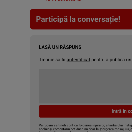
Participă la conversație!
LASĂ UN RĂSPUNS
Trebuie să fii
autentificat
pentru a publica un
Intră în 
Vă rugăm să țineți cont că folosirea injuriilor, a limbajului insti
aceluiași comentariu pot duce nu doar la ștergerea mesajului, c