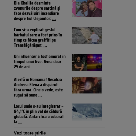
Bia Khalifa dezminte
zvonurile despre sarcină și
face dezvăluiri incendiare
despre fiul Clejanilor:
...
Cum și-a explicat gestul
bărbatul care a fost prins în
timp ce făcea graffiti pe
Transfăgărășan:
...
Un influencer a fost omorât în
timpul unui live. Avea doar
25 de ani
Alertă în România! Neculcia
Andreea Elena a dispărut
fără urmă. Cine o vede, este
rugat să sune
...
Locul unde s-au înregistrat –
84,1°C în plin val de căldură
globală. Antarctica a coborât
la
...
Vezi toate știrile