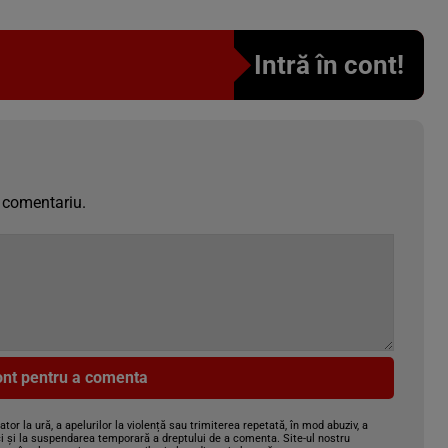
Intră în cont!
 comentariu.
cont pentru a comenta
gator la ură, a apelurilor la violență sau trimiterea repetată, în mod abuziv, a
i și la suspendarea temporară a dreptului de a comenta. Site-ul nostru