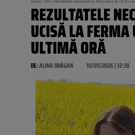
Acasă
»
Știri
»
Rezultatele necropsiei lui Alice, eleva de 18 ani u
REZULTATELE NECR
UCISĂ LA FERMA 
ULTIMĂ ORĂ
DE:
ALINA DRĂGAN
10/05/2026 | 12:38