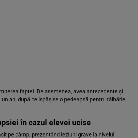
omiterea faptei. De asemenea, avea antecedente și
u un an, după ce ispășise o pedeapsă pentru tâlhărie
psiei în cazul elevei ucise
 găsit pe câmp, prezentând leziuni grave la nivelul