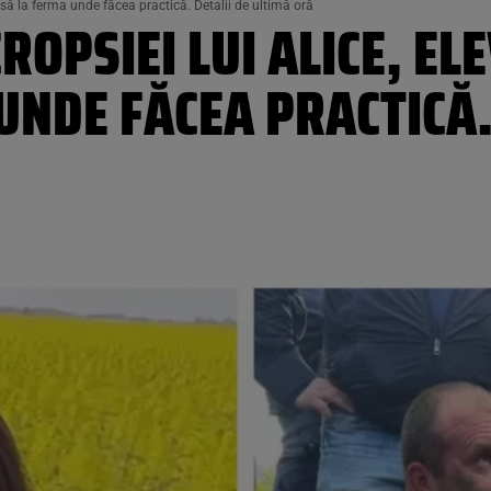
cisă la ferma unde făcea practică. Detalii de ultimă oră
OPSIEI LUI ALICE, ELE
UNDE FĂCEA PRACTICĂ.