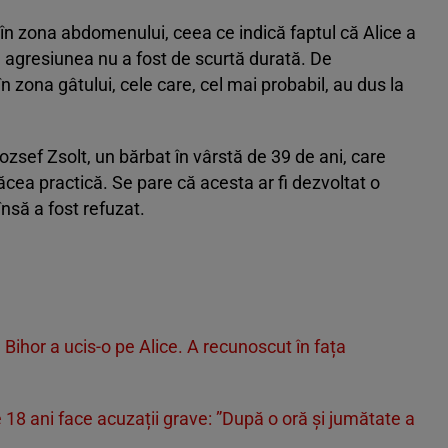
 în zona abdomenului, ceea ce indică faptul că Alice a
ă agresiunea nu a fost de scurtă durată. De
n zona gâtului, cele care, cel mai probabil, au dus la
ozsef Zsolt, un bărbat în vârstă de 39 de ani, care
ăcea practică. Se pare că acesta ar fi dezvoltat o
însă a fost refuzat.
 Bihor a ucis-o pe Alice. A recunoscut în fața
e 18 ani face acuzații grave: ”După o oră și jumătate a