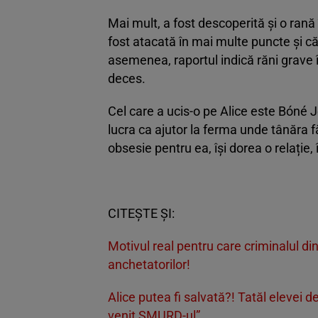
Mai mult, a fost descoperită și o rană
fost atacată în mai multe puncte și c
asemenea, raportul indică răni grave î
deces.
Cel care a ucis-o pe Alice este Bóné J
lucra ca ajutor la ferma unde tânăra f
obsesie pentru ea, își dorea o relație, 
CITEȘTE ȘI:
Motivul real pentru care criminalul din
anchetatorilor!
Alice putea fi salvată?! Tatăl elevei d
venit SMURD-ul”