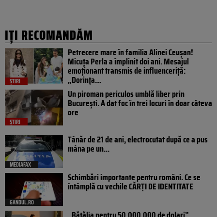
IȚI RECOMANDĂM
Petrecere mare în familia Alinei Ceușan!
Micuța Perla a împlinit doi ani. Mesajul
emoționant transmis de influenceriță:
„Dorința…
ȘTIRI
Un piroman periculos umblă liber prin
București. A dat foc în trei locuri în doar câteva
ore
ȘTIRI
Tânăr de 21 de ani, electrocutat după ce a pus
mâna pe un...
MEDIAFAX
Schimbări importante pentru români. Ce se
întâmplă cu vechile CĂRȚI DE IDENTITATE
GANDUL.RO
„Bătălia pentru 50.000.000 de dolari”.