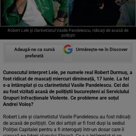
Robert Lele și clarinetistul Vasile Pandelescu, ridicați de acasă de
polițiști
Adaugă-ne ca sursă
Urmărește-ne în Discover
preferată
Cunoscutul interpret Lele, pe numele real Robert Durmuș, a
fost ridicat de mascați miercuri dimineață, 17 iunie. La fel
s-a întâmplat și cu clarinetistul Vasile Pandelescu. Cei doi
au fost vizitați acasă de polițiștii bucureșteni ai Serviciului
Grupuri Infracționale Violente. Ce probleme are soțul
Andrei Voloș?
Robert Lele și clarinetistul Vasile Pandelescu au fost ridicați
de acasă de polițiști. Cei doi artiști ar fi fost duși la sediul
Poliției Capitalei pentru a fi interogați într-un dosar care îi
vizează pe liderii clanului Ștoacă. Ce s-a întâmplat și ce