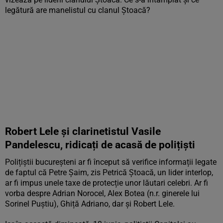
legătură are manelistul cu clanul Ștoacă?
Robert Lele și clarinetistul Vasile
Pandelescu, ridicați de acasă de polițiști
Polițiștii bucureșteni ar fi început să verifice informații legate
de faptul că Petre Șaim, zis Petrică Ștoacă, un lider interlop,
ar fi impus unele taxe de protecție unor lăutari celebri. Ar fi
vorba despre Adrian Norocel, Alex Botea (n.r. ginerele lui
Sorinel Puștiu), Ghiță Adriano, dar și Robert Lele.