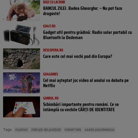
RÂZI CU LACRIMI
BANCUL ZILEI. Badea Gheorghe: – Nu pot face
dragoste!
GO4IT.RO
Gadget util pentru grădină: Radio solar portabil cu
Bluetooth la Dedeman
DESCOPERA.RO
Care este cel mai vechi pod din Europa?
GO4GAMES
Cel mai așteptat joc video al anului va debuta pe
Netflix
GANDUL.RO
Schimbări importante pentru români. Ce se
întâmplă cu vechile CĂRȚI DE IDENTITATE
Tags:
martori
ridicați de polițiști
robert lele
vasile pandelescu