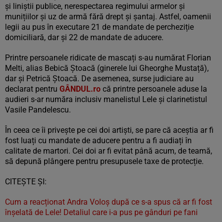
și liniștii publice, nerespectarea regimului armelor și
munițiilor și uz de armă fără drept și șantaj. Astfel, oamenii
legii au pus în executare 21 de mandate de percheziție
domiciliară, dar și 22 de mandate de aducere.
Printre persoanele ridicate de mascați s-au numărat Florian
Melti, alias Bebică Ștoacă (ginerele lui Gheorghe Mustață),
dar și Petrică Ștoacă. De asemenea, surse judiciare au
declarat pentru
GÂNDUL.ro
că printre persoanele aduse la
audieri s-ar număra inclusiv manelistul Lele și clarinetistul
Vasile Pandelescu.
În ceea ce îi privește pe cei doi artiști, se pare că aceștia ar fi
fost luați cu mandate de aducere pentru a fi audiați în
calitate de martori. Cei doi ar fi evitat până acum, de teamă,
să depună plângere pentru presupusele taxe de protecție.
CITEȘTE ȘI:
Cum a reacționat Andra Voloș după ce s-a spus că ar fi fost
înșelată de Lele! Detaliul care i-a pus pe gânduri pe fani