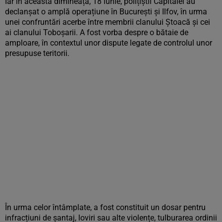
Iar în această dimineață, 18 iunie, polițiștii Capitalei au
declanșat o amplă operațiune în București și Ilfov, în urma
unei confruntări acerbe între membrii clanului Ștoacă și cei
ai clanului Toboșarii. A fost vorba despre o bătaie de
amploare, în contextul unor dispute legate de controlul unor
presupuse teritorii.
În urma celor întâmplate, a fost constituit un dosar pentru
infracțiuni de șantaj, loviri sau alte violențe, tulburarea ordinii