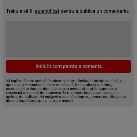
Trebuie să fii
autentificat
pentru a publica un comentariu.
Intră în cont pentru a comenta
Vă rugăm să țineți cont că folosirea injuriilor, a limbajului instigator la ură, a
apelurilor la violență sau trimiterea repetată, în mod abuziv, a aceluiași
comentariu pot duce nu doar la ștergerea mesajului, ci și la suspendarea
temporară a dreptului de a comenta. Site-ul nostru încurajează dezbaterile
aprinse, dar civilizate. Vă mulțumim pentru înțelegere și pentru contribuția la o
discuție bazată pe argumente, nu pe atacuri.