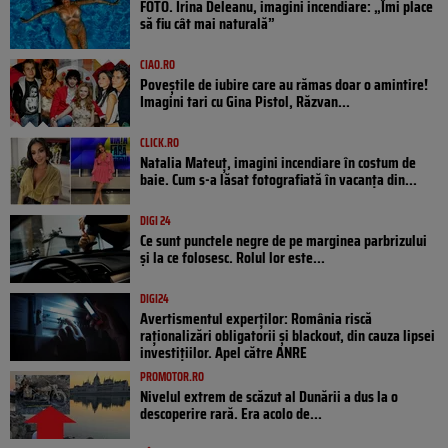
FOTO. Irina Deleanu, imagini incendiare: „Îmi place
să fiu cât mai naturală”
CIAO.RO
Poveştile de iubire care au rămas doar o amintire!
Imagini tari cu Gina Pistol, Răzvan...
CLICK.RO
Natalia Mateuț, imagini incendiare în costum de
baie. Cum s-a lăsat fotografiată în vacanța din...
DIGI 24
Ce sunt punctele negre de pe marginea parbrizului
și la ce folosesc. Rolul lor este...
DIGI24
Avertismentul experților: România riscă
raționalizări obligatorii și blackout, din cauza lipsei
investițiilor. Apel către ANRE
PROMOTOR.RO
Nivelul extrem de scăzut al Dunării a dus la o
descoperire rară. Era acolo de...